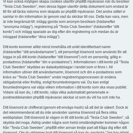
Vi kan också möjligen skapa cookies utanför phpBB mjukvaran när du besöker
“Tesla Club Sweden”, men dessa ligger utanför detta dokument som endast är
till för att täcka sidorna som skapats av phpBB mjukvaran. Det andra sättet vi
samlar in din information är genom vad du skickar till oss. Detta kan vara, men
är inte begränsat till: inlägg gjorda som anonym besökare (hädanefter
“anonyma inlägg”), registrering på “Tesla Club Sweden” (hädanefter “ditt
konto”) och inlägg sparade av dig efter din registrering och medan du är
inloggad (hädanefter “dina inlägg”).
Ditt konto kommer alltid minst innehålla ett unikt identifierbart namn
(hädanefter “ditt användarnamn”), ett personligt lösenord som används för att
logga in på ditt konto (hädanefter “ditt lösenord”) och en personlig, giltig e-
postadress (hädanefter “din e-postadress”). Informationen i ditt konto på “Tesla
Club Sweden” skyddas av dataskyddslagar i landet som vi finns i. All
information utöver ditt användarnamn, lösenord och din e-postadress som
krävs av “Tesla Club Sweden” under registreringsprocessen är endera
obligatorisk eller frivillig, enligt forumledningens val. Du kan enligt
forumledningens val välja vilken information i ditt konto som ska visas publikt.
Vidare så kan du, i ditt konto, välja vilka automatiskt genererade e-
postmeddelanden phpBB mjukvaran skickar ut som du vill ha och inte ha.
Ditt lösenord är chiffrerat (genom ett envägs-hash) så att det är säkert. Dock är
det rekommenderat att du inte använder samma lösenord på flera olika
webbplatser. Ditt lösenord är vägen in till ditt konto på “Tesla Club Sweden”, så
skydda det noga. Aldrig under några som helst omständigheter kommer någon
från “Tesla Club Sweden”, phpBB eller annan tredje part att fråga dig efter ditt
lösenord. Om du glömmer bort ditt lösenord så kan du använda “Jag har glömt