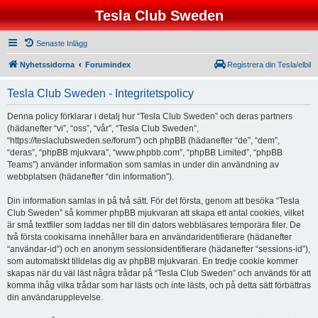
Tesla Club Sweden
Senaste Inlägg
Nyhetssidorna
Forumindex
Registrera din Tesla/elbil
Tesla Club Sweden - Integritetspolicy
Denna policy förklarar i detalj hur “Tesla Club Sweden” och deras partners
(hädanefter “vi”, “oss”, “vår”, “Tesla Club Sweden”,
“https://teslaclubsweden.se/forum”) och phpBB (hädanefter “de”, “dem”,
“deras”, “phpBB mjukvara”, “www.phpbb.com”, “phpBB Limited”, “phpBB
Teams”) använder information som samlas in under din användning av
webbplatsen (hädanefter “din information”).
Din information samlas in på två sätt. För det första, genom att besöka “Tesla
Club Sweden” så kommer phpBB mjukvaran att skapa ett antal cookies, vilket
är små textfiler som laddas ner till din dators webbläsares temporära filer. De
två första cookisarna innehåller bara en användaridentifierare (hädanefter
“användar-id”) och en anonym sessionsidentifierare (hädanefter “sessions-id”),
som automatiskt tilldelas dig av phpBB mjukvaran. En tredje cookie kommer
skapas när du väl läst några trådar på “Tesla Club Sweden” och används för att
komma ihåg vilka trådar som har lästs och inte lästs, och på detta sätt förbättras
din användarupplevelse.