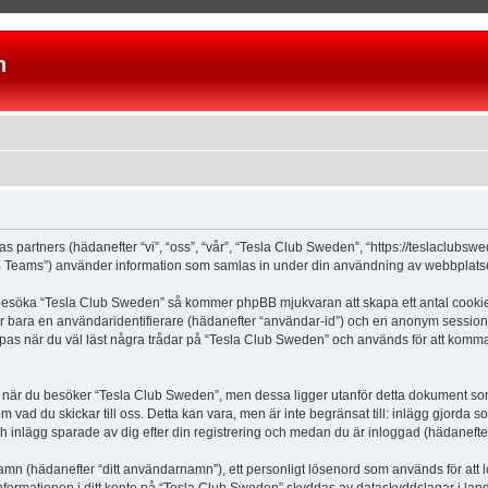
n
as partners (hädanefter “vi”, “oss”, “vår”, “Tesla Club Sweden”, “https://teslaclubs
Teams”) använder information som samlas in under din användning av webbplatsen 
 besöka “Tesla Club Sweden” så kommer phpBB mjukvaran att skapa ett antal cookies, 
er bara en användaridentifierare (hädanefter “användar-id”) och en anonym sessions
s när du väl läst några trådar på “Tesla Club Sweden” och används för att komma ih
är du besöker “Tesla Club Sweden”, men dessa ligger utanför detta dokument som e
om vad du skickar till oss. Detta kan vara, men är inte begränsat till: inlägg gjor
ch inlägg sparade av dig efter din registrering och medan du är inloggad (hädanefter
 namn (hädanefter “ditt användarnamn”), ett personligt lösenord som används för att l