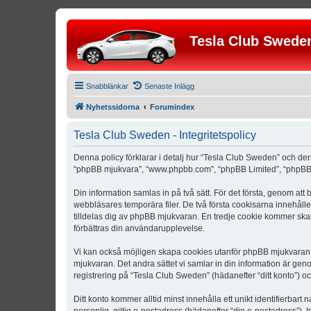
Tesla Club Swede
Snabblänkar
Senaste Inlägg
Nyhetssidorna
Forumindex
Tesla Club Sweden - Integritetspolicy
Denna policy förklarar i detalj hur “Tesla Club Sweden” och der
“phpBB mjukvara”, “www.phpbb.com”, “phpBB Limited”, “phpBB 
Din information samlas in på två sätt. För det första, genom att
webbläsares temporära filer. De två första cookisarna innehåll
tilldelas dig av phpBB mjukvaran. En tredje cookie kommer skapa
förbättras din användarupplevelse.
Vi kan också möjligen skapa cookies utanför phpBB mjukvaran n
mjukvaran. Det andra sättet vi samlar in din information är gen
registrering på “Tesla Club Sweden” (hädanefter “ditt konto”) o
Ditt konto kommer alltid minst innehålla ett unikt identifierbart