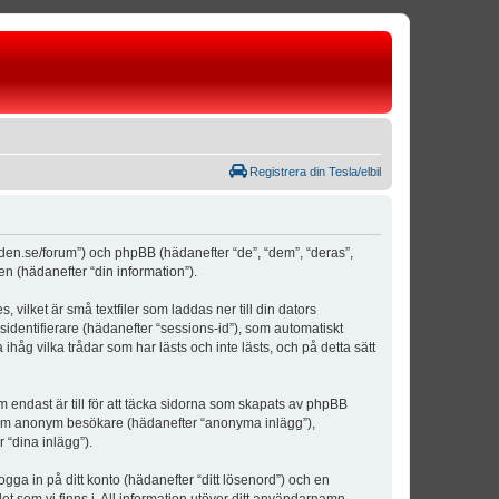
Registrera din Tesla/elbil
weden.se/forum”) och phpBB (hädanefter “de”, “dem”, “deras”,
(hädanefter “din information”).
vilket är små textfiler som laddas ner till din dators
identifierare (hädanefter “sessions-id”), som automatiskt
åg vilka trådar som har lästs och inte lästs, och på detta sätt
ndast är till för att täcka sidorna som skapats av phpBB
da som anonym besökare (hädanefter “anonyma inlägg”),
 “dina inlägg”).
ogga in på ditt konto (hädanefter “ditt lösenord”) och en