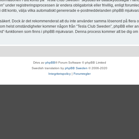
Informationen i ditt konto på “Tesla Club Sweden” skyddas av dataskyddslagar i lande
under registreringsprocessen är endera obligatorisk eller frivillig, enligt forumle
, i ditt konto, välja vilka automatiskt genererade e-postmeddelanden phpBB mjukvara
r säkert. Dock är det rekommenderat att du inte använder samma lösenord på flera olik
om helst omständigheter kommer någon från “Tesla Club Sweden”, phpBB eller annan
enord”-funktionen som finns i phpBB mjukvaran. Denna process kommer att be dig 
Drivs av
phpBB
® Forum Software © phpBB Limited
Swedish translation by
phpBB Sweden
© 2006-2020
Integritetspolicy
|
Forumregler