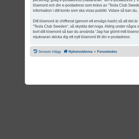
personlig, giltig e-postadress (hädanefter “din e-postadress”). 
lösenord och din e-postadress som krävs av “Tesla Club Sweden” 
information i ditt konto som ska visas publikt. Vidare så kan du
Ditt lösenord är chiffrerat (genom ett envägs-hash) så att det ä
“Tesla Club Sweden”, så skydda det noga. Aldrig under några s
bort ditt lösenord så kan du använda “Jag har glömt mitt lös
mjukvaran skicka dig ett nytt lösenord till din e-postadress.
Senaste Inlägg
Nyhetssidorna
Forumindex