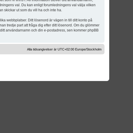
t som vi finns i. All information utöver ditt användarnamn,
dningens val. Du kan enligt forumledningens val välja vilken
n skickar ut som du vill ha och inte ha.
a webbplatser. Ditt lösenord är vägen in till ditt konto på
 tredje part att fråga dig efter ditt lösenord. Om du glömmer
om ditt användarnamn och din e-postadress, sen kommer phpBB
Alla tidsangivelser är UTC+02:00 Europe/Stockholm