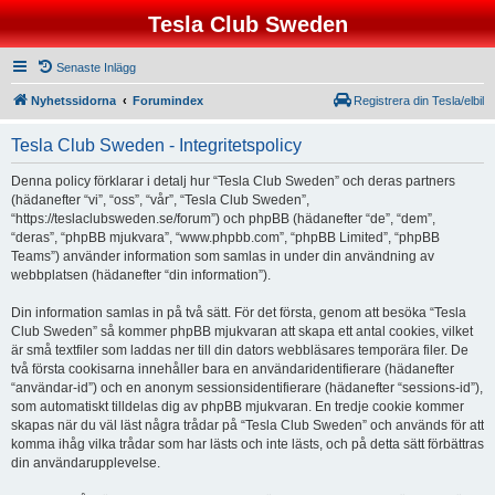
Tesla Club Sweden
Senaste Inlägg
Nyhetssidorna
Forumindex
Registrera din Tesla/elbil
Tesla Club Sweden - Integritetspolicy
Denna policy förklarar i detalj hur “Tesla Club Sweden” och deras partners
(hädanefter “vi”, “oss”, “vår”, “Tesla Club Sweden”,
“https://teslaclubsweden.se/forum”) och phpBB (hädanefter “de”, “dem”,
“deras”, “phpBB mjukvara”, “www.phpbb.com”, “phpBB Limited”, “phpBB
Teams”) använder information som samlas in under din användning av
webbplatsen (hädanefter “din information”).
Din information samlas in på två sätt. För det första, genom att besöka “Tesla
Club Sweden” så kommer phpBB mjukvaran att skapa ett antal cookies, vilket
är små textfiler som laddas ner till din dators webbläsares temporära filer. De
två första cookisarna innehåller bara en användaridentifierare (hädanefter
“användar-id”) och en anonym sessionsidentifierare (hädanefter “sessions-id”),
som automatiskt tilldelas dig av phpBB mjukvaran. En tredje cookie kommer
skapas när du väl läst några trådar på “Tesla Club Sweden” och används för att
komma ihåg vilka trådar som har lästs och inte lästs, och på detta sätt förbättras
din användarupplevelse.