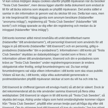
Vi kan också möjligen skapa cookies utanför phpBB mjukvaran när du besöker
“Tesla Club Sweden”, men dessa ligger utanför detta dokument som endast är
till för att täcka sidorna som skapats av phpBB mjukvaran. Det andra sättet vi
samlar in din information är genom vad du skickar till oss. Detta kan vara, men
är inte begränsat till: inlägg gjorda som anonym besökare (hädanefter
“anonyma inlägg”), registrering på “Tesla Club Sweden” (hädanefter “ditt
konto”) och inlägg sparade av dig efter din registrering och medan du är
inloggad (hädanefter “dina inlägg”).
Ditt konto kommer alltid minst innehålla ett unikt identifierbart namn
(hädanefter “ditt användarnamn”), ett personligt lösenord som används för att
logga in på ditt konto (hädanefter “ditt lösenord”) och en personlig, giltig e-
postadress (hädanefter “din e-postadress”). Informationen i ditt konto på “Tesla
Club Sweden” skyddas av dataskyddslagar i landet som vi finns i. All
information utöver ditt användarnamn, lösenord och din e-postadress som
krävs av “Tesla Club Sweden” under registreringsprocessen är endera
obligatorisk eller frivillig, enligt forumledningens val. Du kan enligt
forumledningens val välja vilken information i ditt konto som ska visas publikt.
Vidare så kan du, i ditt konto, välja vilka automatiskt genererade e-
postmeddelanden phpBB mjukvaran skickar ut som du vill ha och inte ha.
Ditt lösenord är chiffrerat (genom ett envägs-hash) så att det är säkert. Dock är
det rekommenderat att du inte använder samma lösenord på flera olika
webbplatser. Ditt lösenord är vägen in till ditt konto på “Tesla Club Sweden”, så
skydda det noga. Aldrig under några som helst omständigheter kommer någon
från “Tesla Club Sweden”, phpBB eller annan tredje part att fråga dig efter ditt
lösenord. Om du glömmer bort ditt lösenord så kan du använda “Jag har glömt