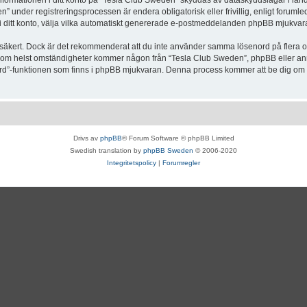
Informationen i ditt konto på “Tesla Club Sweden” skyddas av dataskyddslagar i lande
under registreringsprocessen är endera obligatorisk eller frivillig, enligt forumle
, i ditt konto, välja vilka automatiskt genererade e-postmeddelanden phpBB mjukvara
r säkert. Dock är det rekommenderat att du inte använder samma lösenord på flera olik
om helst omständigheter kommer någon från “Tesla Club Sweden”, phpBB eller annan
enord”-funktionen som finns i phpBB mjukvaran. Denna process kommer att be dig 
Drivs av
phpBB
® Forum Software © phpBB Limited
Swedish translation by
phpBB Sweden
© 2006-2020
Integritetspolicy
|
Forumregler