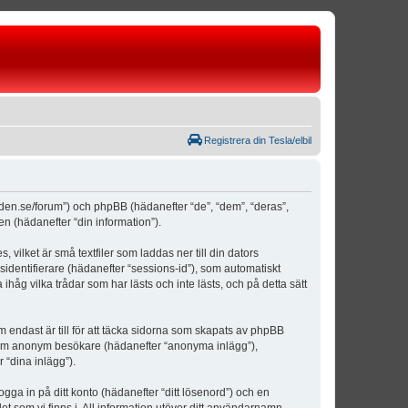
Registrera din Tesla/elbil
weden.se/forum”) och phpBB (hädanefter “de”, “dem”, “deras”,
(hädanefter “din information”).
vilket är små textfiler som laddas ner till din dators
identifierare (hädanefter “sessions-id”), som automatiskt
åg vilka trådar som har lästs och inte lästs, och på detta sätt
ndast är till för att täcka sidorna som skapats av phpBB
da som anonym besökare (hädanefter “anonyma inlägg”),
 “dina inlägg”).
ogga in på ditt konto (hädanefter “ditt lösenord”) och en