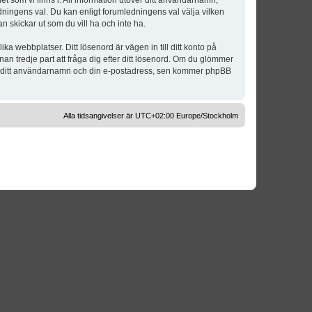
t som vi finns i. All information utöver ditt användarnamn,
dningens val. Du kan enligt forumledningens val välja vilken
n skickar ut som du vill ha och inte ha.
a webbplatser. Ditt lösenord är vägen in till ditt konto på
 tredje part att fråga dig efter ditt lösenord. Om du glömmer
om ditt användarnamn och din e-postadress, sen kommer phpBB
Alla tidsangivelser är UTC+02:00 Europe/Stockholm