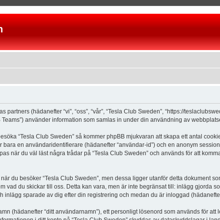
n
as partners (hädanefter “vi”, “oss”, “vår”, “Tesla Club Sweden”, “https://teslaclubs
Teams”) använder information som samlas in under din användning av webbplatsen 
 besöka “Tesla Club Sweden” så kommer phpBB mjukvaran att skapa ett antal cookies, 
er bara en användaridentifierare (hädanefter “användar-id”) och en anonym sessions
s när du väl läst några trådar på “Tesla Club Sweden” och används för att komma ih
är du besöker “Tesla Club Sweden”, men dessa ligger utanför detta dokument som e
om vad du skickar till oss. Detta kan vara, men är inte begränsat till: inlägg gjor
ch inlägg sparade av dig efter din registrering och medan du är inloggad (hädanefter
 namn (hädanefter “ditt användarnamn”), ett personligt lösenord som används för att l