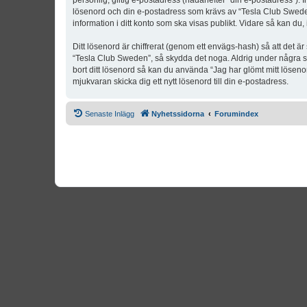
personlig, giltig e-postadress (hädanefter “din e-postadress”). 
lösenord och din e-postadress som krävs av “Tesla Club Sweden” 
information i ditt konto som ska visas publikt. Vidare så kan du
Ditt lösenord är chiffrerat (genom ett envägs-hash) så att det ä
“Tesla Club Sweden”, så skydda det noga. Aldrig under några s
bort ditt lösenord så kan du använda “Jag har glömt mitt lös
mjukvaran skicka dig ett nytt lösenord till din e-postadress.
Senaste Inlägg
Nyhetssidorna
Forumindex