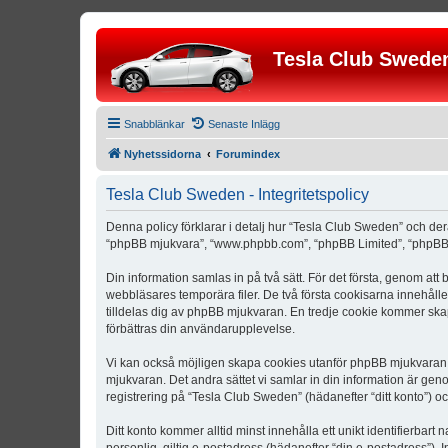
Tesla Club Swede
Snabblänkar
Senaste Inlägg
Nyhetssidorna
Forumindex
Tesla Club Sweden - Integritetspolicy
Denna policy förklarar i detalj hur “Tesla Club Sweden” och der
“phpBB mjukvara”, “www.phpbb.com”, “phpBB Limited”, “phpBB 
Din information samlas in på två sätt. För det första, genom att
webbläsares temporära filer. De två första cookisarna innehåll
tilldelas dig av phpBB mjukvaran. En tredje cookie kommer skapa
förbättras din användarupplevelse.
Vi kan också möjligen skapa cookies utanför phpBB mjukvaran n
mjukvaran. Det andra sättet vi samlar in din information är gen
registrering på “Tesla Club Sweden” (hädanefter “ditt konto”) o
Ditt konto kommer alltid minst innehålla ett unikt identifierbart