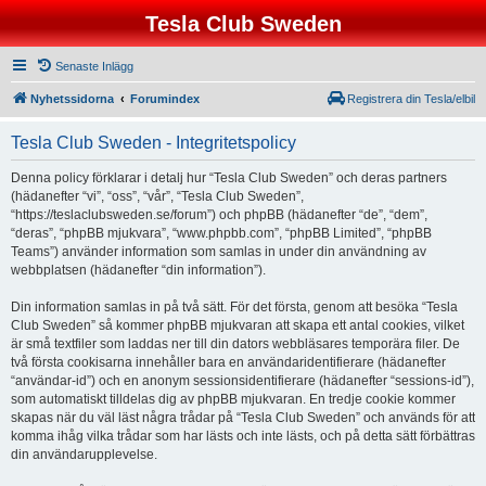
Tesla Club Sweden
Senaste Inlägg
Nyhetssidorna
Forumindex
Registrera din Tesla/elbil
Tesla Club Sweden - Integritetspolicy
Denna policy förklarar i detalj hur “Tesla Club Sweden” och deras partners
(hädanefter “vi”, “oss”, “vår”, “Tesla Club Sweden”,
“https://teslaclubsweden.se/forum”) och phpBB (hädanefter “de”, “dem”,
“deras”, “phpBB mjukvara”, “www.phpbb.com”, “phpBB Limited”, “phpBB
Teams”) använder information som samlas in under din användning av
webbplatsen (hädanefter “din information”).
Din information samlas in på två sätt. För det första, genom att besöka “Tesla
Club Sweden” så kommer phpBB mjukvaran att skapa ett antal cookies, vilket
är små textfiler som laddas ner till din dators webbläsares temporära filer. De
två första cookisarna innehåller bara en användaridentifierare (hädanefter
“användar-id”) och en anonym sessionsidentifierare (hädanefter “sessions-id”),
som automatiskt tilldelas dig av phpBB mjukvaran. En tredje cookie kommer
skapas när du väl läst några trådar på “Tesla Club Sweden” och används för att
komma ihåg vilka trådar som har lästs och inte lästs, och på detta sätt förbättras
din användarupplevelse.