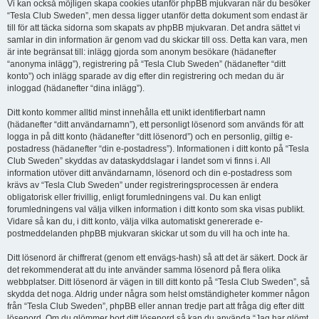
Vi kan också möjligen skapa cookies utanför phpBB mjukvaran när du besöker
“Tesla Club Sweden”, men dessa ligger utanför detta dokument som endast är
till för att täcka sidorna som skapats av phpBB mjukvaran. Det andra sättet vi
samlar in din information är genom vad du skickar till oss. Detta kan vara, men
är inte begränsat till: inlägg gjorda som anonym besökare (hädanefter
“anonyma inlägg”), registrering på “Tesla Club Sweden” (hädanefter “ditt
konto”) och inlägg sparade av dig efter din registrering och medan du är
inloggad (hädanefter “dina inlägg”).
Ditt konto kommer alltid minst innehålla ett unikt identifierbart namn
(hädanefter “ditt användarnamn”), ett personligt lösenord som används för att
logga in på ditt konto (hädanefter “ditt lösenord”) och en personlig, giltig e-
postadress (hädanefter “din e-postadress”). Informationen i ditt konto på “Tesla
Club Sweden” skyddas av dataskyddslagar i landet som vi finns i. All
information utöver ditt användarnamn, lösenord och din e-postadress som
krävs av “Tesla Club Sweden” under registreringsprocessen är endera
obligatorisk eller frivillig, enligt forumledningens val. Du kan enligt
forumledningens val välja vilken information i ditt konto som ska visas publikt.
Vidare så kan du, i ditt konto, välja vilka automatiskt genererade e-
postmeddelanden phpBB mjukvaran skickar ut som du vill ha och inte ha.
Ditt lösenord är chiffrerat (genom ett envägs-hash) så att det är säkert. Dock är
det rekommenderat att du inte använder samma lösenord på flera olika
webbplatser. Ditt lösenord är vägen in till ditt konto på “Tesla Club Sweden”, så
skydda det noga. Aldrig under några som helst omständigheter kommer någon
från “Tesla Club Sweden”, phpBB eller annan tredje part att fråga dig efter ditt
lösenord. Om du glömmer bort ditt lösenord så kan du använda “Jag har glömt