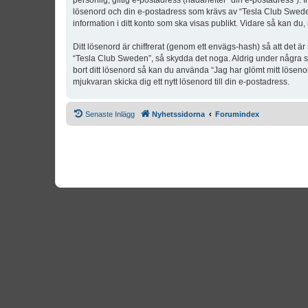
personlig, giltig e-postadress (hädanefter “din e-postadress”). 
lösenord och din e-postadress som krävs av “Tesla Club Sweden” 
information i ditt konto som ska visas publikt. Vidare så kan du
Ditt lösenord är chiffrerat (genom ett envägs-hash) så att det ä
“Tesla Club Sweden”, så skydda det noga. Aldrig under några s
bort ditt lösenord så kan du använda “Jag har glömt mitt lös
mjukvaran skicka dig ett nytt lösenord till din e-postadress.
Senaste Inlägg
Nyhetssidorna
Forumindex