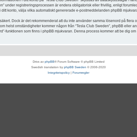
Informationen i ditt konto på “Tesla Club Sweden” skyddas av dataskyddslagar i lande
under registreringsprocessen är endera obligatorisk eller frivillig, enligt forumle
, i ditt konto, välja vilka automatiskt genererade e-postmeddelanden phpBB mjukvara
r säkert. Dock är det rekommenderat att du inte använder samma lösenord på flera olik
om helst omständigheter kommer någon från “Tesla Club Sweden”, phpBB eller annan
enord”-funktionen som finns i phpBB mjukvaran. Denna process kommer att be dig 
Drivs av
phpBB
® Forum Software © phpBB Limited
Swedish translation by
phpBB Sweden
© 2006-2020
Integritetspolicy
|
Forumregler