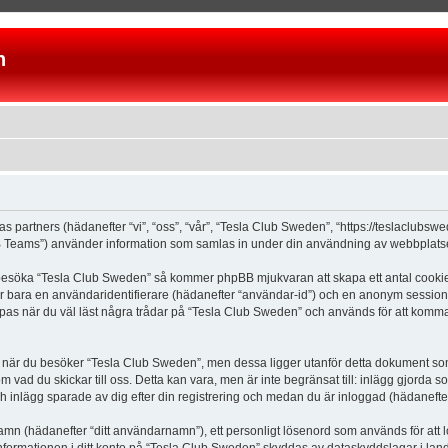
n
as partners (hädanefter “vi”, “oss”, “vår”, “Tesla Club Sweden”, “https://teslaclubs
Teams”) använder information som samlas in under din användning av webbplatsen 
 besöka “Tesla Club Sweden” så kommer phpBB mjukvaran att skapa ett antal cookies, 
er bara en användaridentifierare (hädanefter “användar-id”) och en anonym sessions
s när du väl läst några trådar på “Tesla Club Sweden” och används för att komma ih
är du besöker “Tesla Club Sweden”, men dessa ligger utanför detta dokument som e
om vad du skickar till oss. Detta kan vara, men är inte begränsat till: inlägg gjor
ch inlägg sparade av dig efter din registrering och medan du är inloggad (hädanefter
 namn (hädanefter “ditt användarnamn”), ett personligt lösenord som används för att l