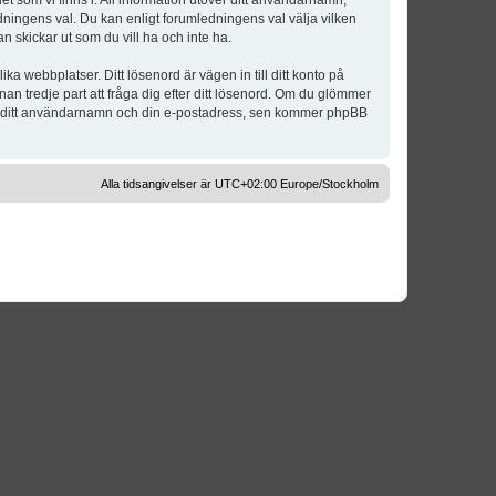
t som vi finns i. All information utöver ditt användarnamn,
dningens val. Du kan enligt forumledningens val välja vilken
n skickar ut som du vill ha och inte ha.
a webbplatser. Ditt lösenord är vägen in till ditt konto på
 tredje part att fråga dig efter ditt lösenord. Om du glömmer
om ditt användarnamn och din e-postadress, sen kommer phpBB
Alla tidsangivelser är UTC+02:00 Europe/Stockholm