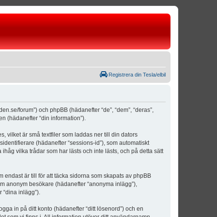
Registrera din Tesla/elbil
weden.se/forum”) och phpBB (hädanefter “de”, “dem”, “deras”,
(hädanefter “din information”).
vilket är små textfiler som laddas ner till din dators
identifierare (hädanefter “sessions-id”), som automatiskt
åg vilka trådar som har lästs och inte lästs, och på detta sätt
ndast är till för att täcka sidorna som skapats av phpBB
da som anonym besökare (hädanefter “anonyma inlägg”),
 “dina inlägg”).
ogga in på ditt konto (hädanefter “ditt lösenord”) och en