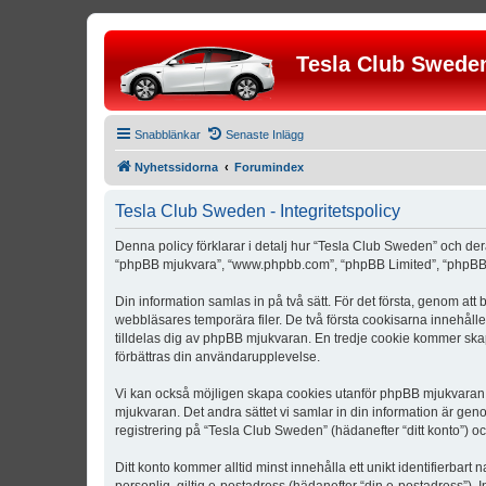
Tesla Club Swede
Snabblänkar
Senaste Inlägg
Nyhetssidorna
Forumindex
Tesla Club Sweden - Integritetspolicy
Denna policy förklarar i detalj hur “Tesla Club Sweden” och der
“phpBB mjukvara”, “www.phpbb.com”, “phpBB Limited”, “phpBB 
Din information samlas in på två sätt. För det första, genom att
webbläsares temporära filer. De två första cookisarna innehåll
tilldelas dig av phpBB mjukvaran. En tredje cookie kommer skapa
förbättras din användarupplevelse.
Vi kan också möjligen skapa cookies utanför phpBB mjukvaran n
mjukvaran. Det andra sättet vi samlar in din information är gen
registrering på “Tesla Club Sweden” (hädanefter “ditt konto”) o
Ditt konto kommer alltid minst innehålla ett unikt identifierbart