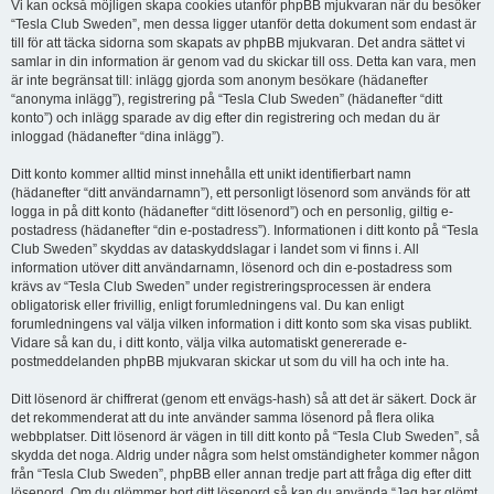
Vi kan också möjligen skapa cookies utanför phpBB mjukvaran när du besöker
“Tesla Club Sweden”, men dessa ligger utanför detta dokument som endast är
till för att täcka sidorna som skapats av phpBB mjukvaran. Det andra sättet vi
samlar in din information är genom vad du skickar till oss. Detta kan vara, men
är inte begränsat till: inlägg gjorda som anonym besökare (hädanefter
“anonyma inlägg”), registrering på “Tesla Club Sweden” (hädanefter “ditt
konto”) och inlägg sparade av dig efter din registrering och medan du är
inloggad (hädanefter “dina inlägg”).
Ditt konto kommer alltid minst innehålla ett unikt identifierbart namn
(hädanefter “ditt användarnamn”), ett personligt lösenord som används för att
logga in på ditt konto (hädanefter “ditt lösenord”) och en personlig, giltig e-
postadress (hädanefter “din e-postadress”). Informationen i ditt konto på “Tesla
Club Sweden” skyddas av dataskyddslagar i landet som vi finns i. All
information utöver ditt användarnamn, lösenord och din e-postadress som
krävs av “Tesla Club Sweden” under registreringsprocessen är endera
obligatorisk eller frivillig, enligt forumledningens val. Du kan enligt
forumledningens val välja vilken information i ditt konto som ska visas publikt.
Vidare så kan du, i ditt konto, välja vilka automatiskt genererade e-
postmeddelanden phpBB mjukvaran skickar ut som du vill ha och inte ha.
Ditt lösenord är chiffrerat (genom ett envägs-hash) så att det är säkert. Dock är
det rekommenderat att du inte använder samma lösenord på flera olika
webbplatser. Ditt lösenord är vägen in till ditt konto på “Tesla Club Sweden”, så
skydda det noga. Aldrig under några som helst omständigheter kommer någon
från “Tesla Club Sweden”, phpBB eller annan tredje part att fråga dig efter ditt
lösenord. Om du glömmer bort ditt lösenord så kan du använda “Jag har glömt