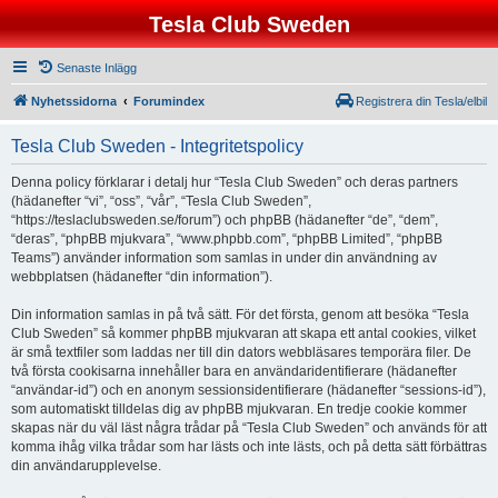
Tesla Club Sweden
Senaste Inlägg
Nyhetssidorna
Forumindex
Registrera din Tesla/elbil
Tesla Club Sweden - Integritetspolicy
Denna policy förklarar i detalj hur “Tesla Club Sweden” och deras partners
(hädanefter “vi”, “oss”, “vår”, “Tesla Club Sweden”,
“https://teslaclubsweden.se/forum”) och phpBB (hädanefter “de”, “dem”,
“deras”, “phpBB mjukvara”, “www.phpbb.com”, “phpBB Limited”, “phpBB
Teams”) använder information som samlas in under din användning av
webbplatsen (hädanefter “din information”).
Din information samlas in på två sätt. För det första, genom att besöka “Tesla
Club Sweden” så kommer phpBB mjukvaran att skapa ett antal cookies, vilket
är små textfiler som laddas ner till din dators webbläsares temporära filer. De
två första cookisarna innehåller bara en användaridentifierare (hädanefter
“användar-id”) och en anonym sessionsidentifierare (hädanefter “sessions-id”),
som automatiskt tilldelas dig av phpBB mjukvaran. En tredje cookie kommer
skapas när du väl läst några trådar på “Tesla Club Sweden” och används för att
komma ihåg vilka trådar som har lästs och inte lästs, och på detta sätt förbättras
din användarupplevelse.