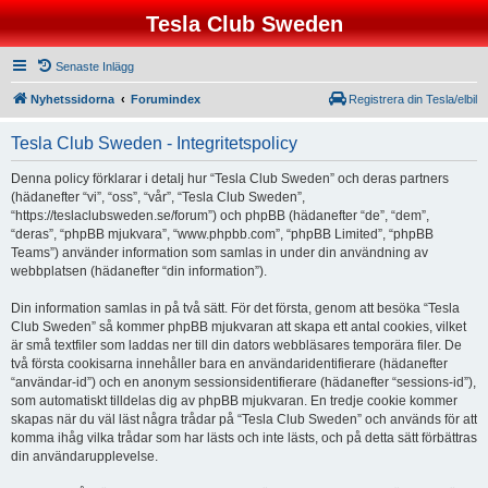
Tesla Club Sweden
Senaste Inlägg
Nyhetssidorna
Forumindex
Registrera din Tesla/elbil
Tesla Club Sweden - Integritetspolicy
Denna policy förklarar i detalj hur “Tesla Club Sweden” och deras partners
(hädanefter “vi”, “oss”, “vår”, “Tesla Club Sweden”,
“https://teslaclubsweden.se/forum”) och phpBB (hädanefter “de”, “dem”,
“deras”, “phpBB mjukvara”, “www.phpbb.com”, “phpBB Limited”, “phpBB
Teams”) använder information som samlas in under din användning av
webbplatsen (hädanefter “din information”).
Din information samlas in på två sätt. För det första, genom att besöka “Tesla
Club Sweden” så kommer phpBB mjukvaran att skapa ett antal cookies, vilket
är små textfiler som laddas ner till din dators webbläsares temporära filer. De
två första cookisarna innehåller bara en användaridentifierare (hädanefter
“användar-id”) och en anonym sessionsidentifierare (hädanefter “sessions-id”),
som automatiskt tilldelas dig av phpBB mjukvaran. En tredje cookie kommer
skapas när du väl läst några trådar på “Tesla Club Sweden” och används för att
komma ihåg vilka trådar som har lästs och inte lästs, och på detta sätt förbättras
din användarupplevelse.