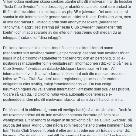
Vi kan också möjligen skapa cookies utanför phpBB mjukvaran när du besöker
“Tesla Club Sweden”, men dessa ligger utanför detta dokument som endast är
till för att täcka sidorna som skapats av phpBB mjukvaran. Det andra sättet vi
samlar in din information är genom vad du skickar till oss. Detta kan vara, men
är inte begränsat till: inlägg gjorda som anonym besökare (hädanefter
“anonyma inlägg”), registrering på “Tesla Club Sweden” (hädanefter “ditt
konto”) och inlägg sparade av dig efter din registrering och medan du är
inloggad (hädanefter “dina inlägg”).
Ditt konto kommer alltid minst innehålla ett unikt identifierbart namn
(hädanefter “ditt användarnamn”), ett personligt lösenord som används för att
logga in på ditt konto (hädanefter “ditt lösenord”) och en personlig, giltig e-
postadress (hädanefter “din e-postadress”). Informationen i ditt konto på “Tesla
Club Sweden” skyddas av dataskyddslagar i landet som vi finns i. All
information utöver ditt användarnamn, lösenord och din e-postadress som
krävs av “Tesla Club Sweden” under registreringsprocessen är endera
obligatorisk eller frivillig, enligt forumledningens val. Du kan enligt
forumledningens val välja vilken information i ditt konto som ska visas publikt.
Vidare så kan du, i ditt konto, välja vilka automatiskt genererade e-
postmeddelanden phpBB mjukvaran skickar ut som du vill ha och inte ha.
Ditt lösenord är chiffrerat (genom ett envägs-hash) så att det är säkert. Dock är
det rekommenderat att du inte använder samma lösenord på flera olika
webbplatser. Ditt lösenord är vägen in till ditt konto på “Tesla Club Sweden”, så
skydda det noga. Aldrig under några som helst omständigheter kommer någon
från “Tesla Club Sweden”, phpBB eller annan tredje part att fråga dig efter ditt
lösenord. Om du glömmer bort ditt lösenord så kan du använda “Jag har glömt