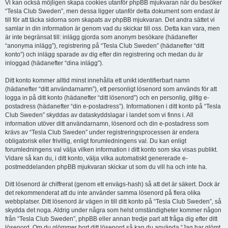
Vi kan också möjligen skapa cookies utanför phpBB mjukvaran när du besöker
“Tesla Club Sweden”, men dessa ligger utanför detta dokument som endast är
till för att täcka sidorna som skapats av phpBB mjukvaran. Det andra sättet vi
samlar in din information är genom vad du skickar till oss. Detta kan vara, men
är inte begränsat till: inlägg gjorda som anonym besökare (hädanefter
“anonyma inlägg”), registrering på “Tesla Club Sweden” (hädanefter “ditt
konto”) och inlägg sparade av dig efter din registrering och medan du är
inloggad (hädanefter “dina inlägg”).
Ditt konto kommer alltid minst innehålla ett unikt identifierbart namn
(hädanefter “ditt användarnamn”), ett personligt lösenord som används för att
logga in på ditt konto (hädanefter “ditt lösenord”) och en personlig, giltig e-
postadress (hädanefter “din e-postadress”). Informationen i ditt konto på “Tesla
Club Sweden” skyddas av dataskyddslagar i landet som vi finns i. All
information utöver ditt användarnamn, lösenord och din e-postadress som
krävs av “Tesla Club Sweden” under registreringsprocessen är endera
obligatorisk eller frivillig, enligt forumledningens val. Du kan enligt
forumledningens val välja vilken information i ditt konto som ska visas publikt.
Vidare så kan du, i ditt konto, välja vilka automatiskt genererade e-
postmeddelanden phpBB mjukvaran skickar ut som du vill ha och inte ha.
Ditt lösenord är chiffrerat (genom ett envägs-hash) så att det är säkert. Dock är
det rekommenderat att du inte använder samma lösenord på flera olika
webbplatser. Ditt lösenord är vägen in till ditt konto på “Tesla Club Sweden”, så
skydda det noga. Aldrig under några som helst omständigheter kommer någon
från “Tesla Club Sweden”, phpBB eller annan tredje part att fråga dig efter ditt
lösenord. Om du glömmer bort ditt lösenord så kan du använda “Jag har glömt