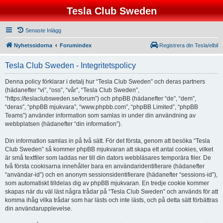
Tesla Club Sweden
Senaste Inlägg
Nyhetssidorna
Forumindex
Registrera din Tesla/elbil
Tesla Club Sweden - Integritetspolicy
Denna policy förklarar i detalj hur “Tesla Club Sweden” och deras partners
(hädanefter “vi”, “oss”, “vår”, “Tesla Club Sweden”,
“https://teslaclubsweden.se/forum”) och phpBB (hädanefter “de”, “dem”,
“deras”, “phpBB mjukvara”, “www.phpbb.com”, “phpBB Limited”, “phpBB
Teams”) använder information som samlas in under din användning av
webbplatsen (hädanefter “din information”).
Din information samlas in på två sätt. För det första, genom att besöka “Tesla
Club Sweden” så kommer phpBB mjukvaran att skapa ett antal cookies, vilket
är små textfiler som laddas ner till din dators webbläsares temporära filer. De
två första cookisarna innehåller bara en användaridentifierare (hädanefter
“användar-id”) och en anonym sessionsidentifierare (hädanefter “sessions-id”),
som automatiskt tilldelas dig av phpBB mjukvaran. En tredje cookie kommer
skapas när du väl läst några trådar på “Tesla Club Sweden” och används för att
komma ihåg vilka trådar som har lästs och inte lästs, och på detta sätt förbättras
din användarupplevelse.