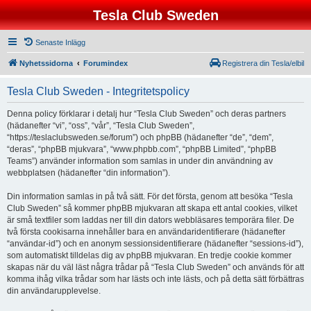
Tesla Club Sweden
Senaste Inlägg
Nyhetssidorna
Forumindex
Registrera din Tesla/elbil
Tesla Club Sweden - Integritetspolicy
Denna policy förklarar i detalj hur “Tesla Club Sweden” och deras partners
(hädanefter “vi”, “oss”, “vår”, “Tesla Club Sweden”,
“https://teslaclubsweden.se/forum”) och phpBB (hädanefter “de”, “dem”,
“deras”, “phpBB mjukvara”, “www.phpbb.com”, “phpBB Limited”, “phpBB
Teams”) använder information som samlas in under din användning av
webbplatsen (hädanefter “din information”).
Din information samlas in på två sätt. För det första, genom att besöka “Tesla
Club Sweden” så kommer phpBB mjukvaran att skapa ett antal cookies, vilket
är små textfiler som laddas ner till din dators webbläsares temporära filer. De
två första cookisarna innehåller bara en användaridentifierare (hädanefter
“användar-id”) och en anonym sessionsidentifierare (hädanefter “sessions-id”),
som automatiskt tilldelas dig av phpBB mjukvaran. En tredje cookie kommer
skapas när du väl läst några trådar på “Tesla Club Sweden” och används för att
komma ihåg vilka trådar som har lästs och inte lästs, och på detta sätt förbättras
din användarupplevelse.