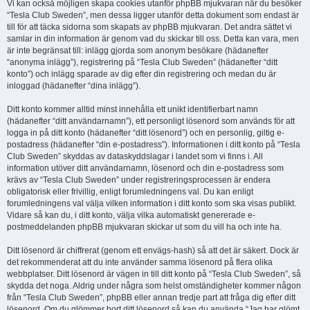
Vi kan också möjligen skapa cookies utanför phpBB mjukvaran när du besöker
“Tesla Club Sweden”, men dessa ligger utanför detta dokument som endast är
till för att täcka sidorna som skapats av phpBB mjukvaran. Det andra sättet vi
samlar in din information är genom vad du skickar till oss. Detta kan vara, men
är inte begränsat till: inlägg gjorda som anonym besökare (hädanefter
“anonyma inlägg”), registrering på “Tesla Club Sweden” (hädanefter “ditt
konto”) och inlägg sparade av dig efter din registrering och medan du är
inloggad (hädanefter “dina inlägg”).
Ditt konto kommer alltid minst innehålla ett unikt identifierbart namn
(hädanefter “ditt användarnamn”), ett personligt lösenord som används för att
logga in på ditt konto (hädanefter “ditt lösenord”) och en personlig, giltig e-
postadress (hädanefter “din e-postadress”). Informationen i ditt konto på “Tesla
Club Sweden” skyddas av dataskyddslagar i landet som vi finns i. All
information utöver ditt användarnamn, lösenord och din e-postadress som
krävs av “Tesla Club Sweden” under registreringsprocessen är endera
obligatorisk eller frivillig, enligt forumledningens val. Du kan enligt
forumledningens val välja vilken information i ditt konto som ska visas publikt.
Vidare så kan du, i ditt konto, välja vilka automatiskt genererade e-
postmeddelanden phpBB mjukvaran skickar ut som du vill ha och inte ha.
Ditt lösenord är chiffrerat (genom ett envägs-hash) så att det är säkert. Dock är
det rekommenderat att du inte använder samma lösenord på flera olika
webbplatser. Ditt lösenord är vägen in till ditt konto på “Tesla Club Sweden”, så
skydda det noga. Aldrig under några som helst omständigheter kommer någon
från “Tesla Club Sweden”, phpBB eller annan tredje part att fråga dig efter ditt
lösenord. Om du glömmer bort ditt lösenord så kan du använda “Jag har glömt