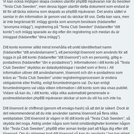
Vi kan också möjligen skapa cookies utanför phpBB mjukvaran när du besöker
“Tesla Club Sweden”, men dessa ligger utanför detta dokument som endast är
till för att täcka sidorna som skapats av phpBB mjukvaran. Det andra sättet vi
samlar in din information är genom vad du skickar till oss. Detta kan vara, men
är inte begränsat till: inlägg gjorda som anonym besökare (hädanefter
“anonyma inlägg”), registrering på “Tesla Club Sweden” (hädanefter “ditt
konto”) och inlägg sparade av dig efter din registrering och medan du är
inloggad (hädanefter “dina inlägg”).
Ditt konto kommer alltid minst innehålla ett unikt identifierbart namn
(hädanefter “ditt användarnamn”), ett personligt lösenord som används för att
logga in på ditt konto (hädanefter “ditt lösenord”) och en personlig, giltig e-
postadress (hädanefter “din e-postadress”). Informationen i ditt konto på “Tesla
Club Sweden” skyddas av dataskyddslagar i landet som vi finns i. All
information utöver ditt användarnamn, lösenord och din e-postadress som
krävs av “Tesla Club Sweden” under registreringsprocessen är endera
obligatorisk eller frivillig, enligt forumledningens val. Du kan enligt
forumledningens val välja vilken information i ditt konto som ska visas publikt.
Vidare så kan du, i ditt konto, välja vilka automatiskt genererade e-
postmeddelanden phpBB mjukvaran skickar ut som du vill ha och inte ha.
Ditt lösenord är chiffrerat (genom ett envägs-hash) så att det är säkert. Dock är
det rekommenderat att du inte använder samma lösenord på flera olika
webbplatser. Ditt lösenord är vägen in till ditt konto på “Tesla Club Sweden”, så
skydda det noga. Aldrig under några som helst omständigheter kommer någon
från “Tesla Club Sweden”, phpBB eller annan tredje part att fråga dig efter ditt
lösenord. Om du glömmer bort ditt lösenord så kan du använda “Jag har glömt