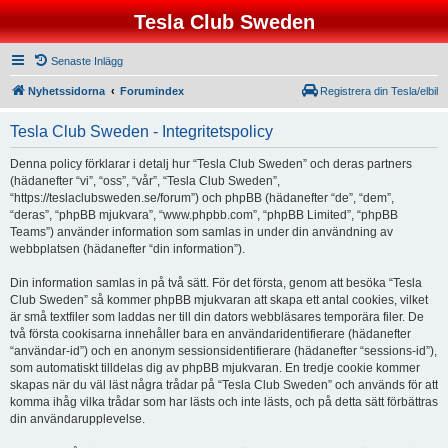
Tesla Club Sweden
Senaste Inlägg
Nyhetssidorna
Forumindex
Registrera din Tesla/elbil
Tesla Club Sweden - Integritetspolicy
Denna policy förklarar i detalj hur “Tesla Club Sweden” och deras partners
(hädanefter “vi”, “oss”, “vår”, “Tesla Club Sweden”,
“https://teslaclubsweden.se/forum”) och phpBB (hädanefter “de”, “dem”,
“deras”, “phpBB mjukvara”, “www.phpbb.com”, “phpBB Limited”, “phpBB
Teams”) använder information som samlas in under din användning av
webbplatsen (hädanefter “din information”).
Din information samlas in på två sätt. För det första, genom att besöka “Tesla
Club Sweden” så kommer phpBB mjukvaran att skapa ett antal cookies, vilket
är små textfiler som laddas ner till din dators webbläsares temporära filer. De
två första cookisarna innehåller bara en användaridentifierare (hädanefter
“användar-id”) och en anonym sessionsidentifierare (hädanefter “sessions-id”),
som automatiskt tilldelas dig av phpBB mjukvaran. En tredje cookie kommer
skapas när du väl läst några trådar på “Tesla Club Sweden” och används för att
komma ihåg vilka trådar som har lästs och inte lästs, och på detta sätt förbättras
din användarupplevelse.