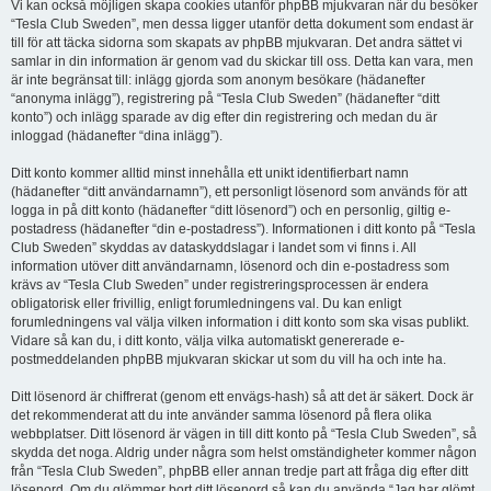
Vi kan också möjligen skapa cookies utanför phpBB mjukvaran när du besöker
“Tesla Club Sweden”, men dessa ligger utanför detta dokument som endast är
till för att täcka sidorna som skapats av phpBB mjukvaran. Det andra sättet vi
samlar in din information är genom vad du skickar till oss. Detta kan vara, men
är inte begränsat till: inlägg gjorda som anonym besökare (hädanefter
“anonyma inlägg”), registrering på “Tesla Club Sweden” (hädanefter “ditt
konto”) och inlägg sparade av dig efter din registrering och medan du är
inloggad (hädanefter “dina inlägg”).
Ditt konto kommer alltid minst innehålla ett unikt identifierbart namn
(hädanefter “ditt användarnamn”), ett personligt lösenord som används för att
logga in på ditt konto (hädanefter “ditt lösenord”) och en personlig, giltig e-
postadress (hädanefter “din e-postadress”). Informationen i ditt konto på “Tesla
Club Sweden” skyddas av dataskyddslagar i landet som vi finns i. All
information utöver ditt användarnamn, lösenord och din e-postadress som
krävs av “Tesla Club Sweden” under registreringsprocessen är endera
obligatorisk eller frivillig, enligt forumledningens val. Du kan enligt
forumledningens val välja vilken information i ditt konto som ska visas publikt.
Vidare så kan du, i ditt konto, välja vilka automatiskt genererade e-
postmeddelanden phpBB mjukvaran skickar ut som du vill ha och inte ha.
Ditt lösenord är chiffrerat (genom ett envägs-hash) så att det är säkert. Dock är
det rekommenderat att du inte använder samma lösenord på flera olika
webbplatser. Ditt lösenord är vägen in till ditt konto på “Tesla Club Sweden”, så
skydda det noga. Aldrig under några som helst omständigheter kommer någon
från “Tesla Club Sweden”, phpBB eller annan tredje part att fråga dig efter ditt
lösenord. Om du glömmer bort ditt lösenord så kan du använda “Jag har glömt