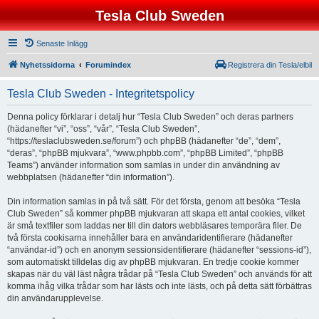
Tesla Club Sweden
Senaste Inlägg
Nyhetssidorna
Forumindex
Registrera din Tesla/elbil
Tesla Club Sweden - Integritetspolicy
Denna policy förklarar i detalj hur “Tesla Club Sweden” och deras partners
(hädanefter “vi”, “oss”, “vår”, “Tesla Club Sweden”,
“https://teslaclubsweden.se/forum”) och phpBB (hädanefter “de”, “dem”,
“deras”, “phpBB mjukvara”, “www.phpbb.com”, “phpBB Limited”, “phpBB
Teams”) använder information som samlas in under din användning av
webbplatsen (hädanefter “din information”).
Din information samlas in på två sätt. För det första, genom att besöka “Tesla
Club Sweden” så kommer phpBB mjukvaran att skapa ett antal cookies, vilket
är små textfiler som laddas ner till din dators webbläsares temporära filer. De
två första cookisarna innehåller bara en användaridentifierare (hädanefter
“användar-id”) och en anonym sessionsidentifierare (hädanefter “sessions-id”),
som automatiskt tilldelas dig av phpBB mjukvaran. En tredje cookie kommer
skapas när du väl läst några trådar på “Tesla Club Sweden” och används för att
komma ihåg vilka trådar som har lästs och inte lästs, och på detta sätt förbättras
din användarupplevelse.