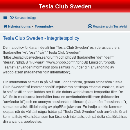
Tesla Club Sweden
Senaste Inlägg
Nyhetssidorna
Forumindex
Registrera din Tesla/elbil
Tesla Club Sweden - Integritetspolicy
Denna policy förklarar i detalj hur “Tesla Club Sweden” och deras partners
(hädanefter “vi”, “oss”, “vår”, “Tesla Club Sweden”,
“https://teslaclubsweden.se/forum”) och phpBB (hädanefter “de”, “dem”,
“deras”, “phpBB mjukvara”, “www.phpbb.com”, “phpBB Limited”, “phpBB
Teams”) använder information som samlas in under din användning av
webbplatsen (hädanefter “din information”).
Din information samlas in på två sätt. För det första, genom att besöka “Tesla
Club Sweden” så kommer phpBB mjukvaran att skapa ett antal cookies, vilket
är små textfiler som laddas ner till din dators webbläsares temporära filer. De
två första cookisarna innehåller bara en användaridentifierare (hädanefter
“användar-id”) och en anonym sessionsidentifierare (hädanefter “sessions-id”),
som automatiskt tilldelas dig av phpBB mjukvaran. En tredje cookie kommer
skapas när du väl läst några trådar på “Tesla Club Sweden” och används för att
komma ihåg vilka trådar som har lästs och inte lästs, och på detta sätt förbättras
din användarupplevelse.