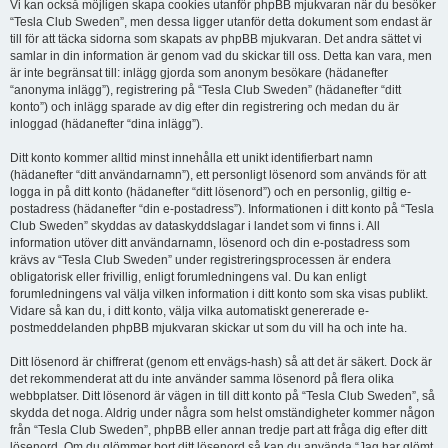
Vi kan också möjligen skapa cookies utanför phpBB mjukvaran när du besöker
“Tesla Club Sweden”, men dessa ligger utanför detta dokument som endast är
till för att täcka sidorna som skapats av phpBB mjukvaran. Det andra sättet vi
samlar in din information är genom vad du skickar till oss. Detta kan vara, men
är inte begränsat till: inlägg gjorda som anonym besökare (hädanefter
“anonyma inlägg”), registrering på “Tesla Club Sweden” (hädanefter “ditt
konto”) och inlägg sparade av dig efter din registrering och medan du är
inloggad (hädanefter “dina inlägg”).
Ditt konto kommer alltid minst innehålla ett unikt identifierbart namn
(hädanefter “ditt användarnamn”), ett personligt lösenord som används för att
logga in på ditt konto (hädanefter “ditt lösenord”) och en personlig, giltig e-
postadress (hädanefter “din e-postadress”). Informationen i ditt konto på “Tesla
Club Sweden” skyddas av dataskyddslagar i landet som vi finns i. All
information utöver ditt användarnamn, lösenord och din e-postadress som
krävs av “Tesla Club Sweden” under registreringsprocessen är endera
obligatorisk eller frivillig, enligt forumledningens val. Du kan enligt
forumledningens val välja vilken information i ditt konto som ska visas publikt.
Vidare så kan du, i ditt konto, välja vilka automatiskt genererade e-
postmeddelanden phpBB mjukvaran skickar ut som du vill ha och inte ha.
Ditt lösenord är chiffrerat (genom ett envägs-hash) så att det är säkert. Dock är
det rekommenderat att du inte använder samma lösenord på flera olika
webbplatser. Ditt lösenord är vägen in till ditt konto på “Tesla Club Sweden”, så
skydda det noga. Aldrig under några som helst omständigheter kommer någon
från “Tesla Club Sweden”, phpBB eller annan tredje part att fråga dig efter ditt
lösenord. Om du glömmer bort ditt lösenord så kan du använda “Jag har glömt