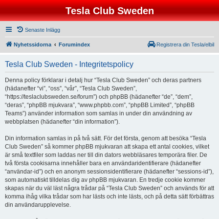
Tesla Club Sweden
Senaste Inlägg
Nyhetssidorna
Forumindex
Registrera din Tesla/elbil
Tesla Club Sweden - Integritetspolicy
Denna policy förklarar i detalj hur “Tesla Club Sweden” och deras partners
(hädanefter “vi”, “oss”, “vår”, “Tesla Club Sweden”,
“https://teslaclubsweden.se/forum”) och phpBB (hädanefter “de”, “dem”,
“deras”, “phpBB mjukvara”, “www.phpbb.com”, “phpBB Limited”, “phpBB
Teams”) använder information som samlas in under din användning av
webbplatsen (hädanefter “din information”).
Din information samlas in på två sätt. För det första, genom att besöka “Tesla
Club Sweden” så kommer phpBB mjukvaran att skapa ett antal cookies, vilket
är små textfiler som laddas ner till din dators webbläsares temporära filer. De
två första cookisarna innehåller bara en användaridentifierare (hädanefter
“användar-id”) och en anonym sessionsidentifierare (hädanefter “sessions-id”),
som automatiskt tilldelas dig av phpBB mjukvaran. En tredje cookie kommer
skapas när du väl läst några trådar på “Tesla Club Sweden” och används för att
komma ihåg vilka trådar som har lästs och inte lästs, och på detta sätt förbättras
din användarupplevelse.