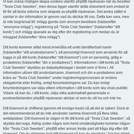
Vi kan också möjligen skapa cookies utanför phpBB mjukvaran när du besöker
“Tesla Club Sweden”, men dessa ligger utanför detta dokument som endast är
till för att täcka sidorna som skapats av phpBB mjukvaran. Det andra sättet vi
samlar in din information är genom vad du skickar till oss. Detta kan vara, men
är inte begränsat till: inlägg gjorda som anonym besökare (hädanefter
“anonyma inlägg”), registrering på “Tesla Club Sweden” (hädanefter “ditt
konto”) och inlägg sparade av dig efter din registrering och medan du är
inloggad (hädanefter “dina inlägg”).
Ditt konto kommer alltid minst innehålla ett unikt identifierbart namn
(hädanefter “ditt användarnamn”), ett personligt lösenord som används för att
logga in på ditt konto (hädanefter “ditt lösenord”) och en personlig, giltig e-
postadress (hädanefter “din e-postadress”). Informationen i ditt konto på “Tesla
Club Sweden” skyddas av dataskyddslagar i landet som vi finns i. All
information utöver ditt användarnamn, lösenord och din e-postadress som
krävs av “Tesla Club Sweden” under registreringsprocessen är endera
obligatorisk eller frivillig, enligt forumledningens val. Du kan enligt
forumledningens val välja vilken information i ditt konto som ska visas publikt.
Vidare så kan du, i ditt konto, välja vilka automatiskt genererade e-
postmeddelanden phpBB mjukvaran skickar ut som du vill ha och inte ha.
Ditt lösenord är chiffrerat (genom ett envägs-hash) så att det är säkert. Dock är
det rekommenderat att du inte använder samma lösenord på flera olika
webbplatser. Ditt lösenord är vägen in till ditt konto på “Tesla Club Sweden”, så
skydda det noga. Aldrig under några som helst omständigheter kommer någon
från “Tesla Club Sweden”, phpBB eller annan tredje part att fråga dig efter ditt
lösenord. Om du glömmer bort ditt lösenord så kan du använda “Jag har glömt