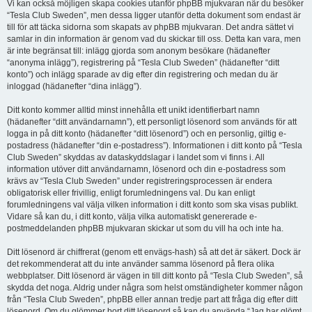
Vi kan också möjligen skapa cookies utanför phpBB mjukvaran när du besöker
“Tesla Club Sweden”, men dessa ligger utanför detta dokument som endast är
till för att täcka sidorna som skapats av phpBB mjukvaran. Det andra sättet vi
samlar in din information är genom vad du skickar till oss. Detta kan vara, men
är inte begränsat till: inlägg gjorda som anonym besökare (hädanefter
“anonyma inlägg”), registrering på “Tesla Club Sweden” (hädanefter “ditt
konto”) och inlägg sparade av dig efter din registrering och medan du är
inloggad (hädanefter “dina inlägg”).
Ditt konto kommer alltid minst innehålla ett unikt identifierbart namn
(hädanefter “ditt användarnamn”), ett personligt lösenord som används för att
logga in på ditt konto (hädanefter “ditt lösenord”) och en personlig, giltig e-
postadress (hädanefter “din e-postadress”). Informationen i ditt konto på “Tesla
Club Sweden” skyddas av dataskyddslagar i landet som vi finns i. All
information utöver ditt användarnamn, lösenord och din e-postadress som
krävs av “Tesla Club Sweden” under registreringsprocessen är endera
obligatorisk eller frivillig, enligt forumledningens val. Du kan enligt
forumledningens val välja vilken information i ditt konto som ska visas publikt.
Vidare så kan du, i ditt konto, välja vilka automatiskt genererade e-
postmeddelanden phpBB mjukvaran skickar ut som du vill ha och inte ha.
Ditt lösenord är chiffrerat (genom ett envägs-hash) så att det är säkert. Dock är
det rekommenderat att du inte använder samma lösenord på flera olika
webbplatser. Ditt lösenord är vägen in till ditt konto på “Tesla Club Sweden”, så
skydda det noga. Aldrig under några som helst omständigheter kommer någon
från “Tesla Club Sweden”, phpBB eller annan tredje part att fråga dig efter ditt
lösenord. Om du glömmer bort ditt lösenord så kan du använda “Jag har glömt