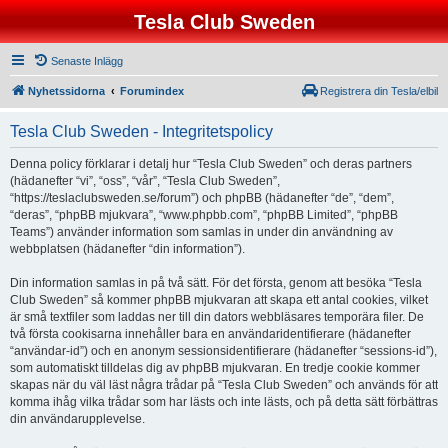
Tesla Club Sweden
Senaste Inlägg
Nyhetssidorna
Forumindex
Registrera din Tesla/elbil
Tesla Club Sweden - Integritetspolicy
Denna policy förklarar i detalj hur “Tesla Club Sweden” och deras partners
(hädanefter “vi”, “oss”, “vår”, “Tesla Club Sweden”,
“https://teslaclubsweden.se/forum”) och phpBB (hädanefter “de”, “dem”,
“deras”, “phpBB mjukvara”, “www.phpbb.com”, “phpBB Limited”, “phpBB
Teams”) använder information som samlas in under din användning av
webbplatsen (hädanefter “din information”).
Din information samlas in på två sätt. För det första, genom att besöka “Tesla
Club Sweden” så kommer phpBB mjukvaran att skapa ett antal cookies, vilket
är små textfiler som laddas ner till din dators webbläsares temporära filer. De
två första cookisarna innehåller bara en användaridentifierare (hädanefter
“användar-id”) och en anonym sessionsidentifierare (hädanefter “sessions-id”),
som automatiskt tilldelas dig av phpBB mjukvaran. En tredje cookie kommer
skapas när du väl läst några trådar på “Tesla Club Sweden” och används för att
komma ihåg vilka trådar som har lästs och inte lästs, och på detta sätt förbättras
din användarupplevelse.