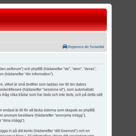
Registrera din Tesla/elbil
weden.se/forum”) och phpBB (hädanefter “de”, “dem”, “deras”,
(hädanefter “din information”).
vilket är små textfiler som laddas ner till din dators
identifierare (hädanefter “sessions-id”), som automatiskt
åg vilka trådar som har lästs och inte lästs, och på detta sätt
ndast är till för att täcka sidorna som skapats av phpBB
da som anonym besökare (hädanefter “anonyma inlägg”),
 “dina inlägg”).
ogga in på ditt konto (hädanefter “ditt lösenord”) och en