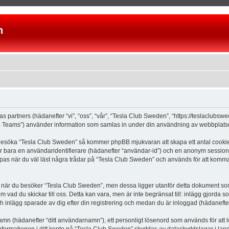
n
as partners (hädanefter “vi”, “oss”, “vår”, “Tesla Club Sweden”, “https://teslaclubs
Teams”) använder information som samlas in under din användning av webbplatsen 
 besöka “Tesla Club Sweden” så kommer phpBB mjukvaran att skapa ett antal cookies, 
er bara en användaridentifierare (hädanefter “användar-id”) och en anonym sessions
s när du väl läst några trådar på “Tesla Club Sweden” och används för att komma ih
är du besöker “Tesla Club Sweden”, men dessa ligger utanför detta dokument som e
om vad du skickar till oss. Detta kan vara, men är inte begränsat till: inlägg gjor
ch inlägg sparade av dig efter din registrering och medan du är inloggad (hädanefter
 namn (hädanefter “ditt användarnamn”), ett personligt lösenord som används för att l