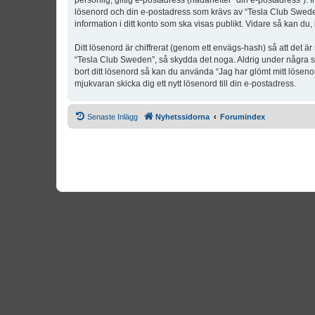
personlig, giltig e-postadress (hädanefter “din e-postadress”). 
lösenord och din e-postadress som krävs av “Tesla Club Sweden” 
information i ditt konto som ska visas publikt. Vidare så kan du
Ditt lösenord är chiffrerat (genom ett envägs-hash) så att det ä
“Tesla Club Sweden”, så skydda det noga. Aldrig under några s
bort ditt lösenord så kan du använda “Jag har glömt mitt lös
mjukvaran skicka dig ett nytt lösenord till din e-postadress.
Senaste Inlägg
Nyhetssidorna
Forumindex