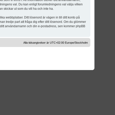
t som vi finns i. All information utöver ditt användarnamn,
dningens val. Du kan enligt forumledningens val välja vilken
n skickar ut som du vill ha och inte ha.
a webbplatser. Ditt lösenord är vägen in till ditt konto på
 tredje part att fråga dig efter ditt lösenord. Om du glömmer
om ditt användarnamn och din e-postadress, sen kommer phpBB
Alla tidsangivelser är UTC+02:00 Europe/Stockholm