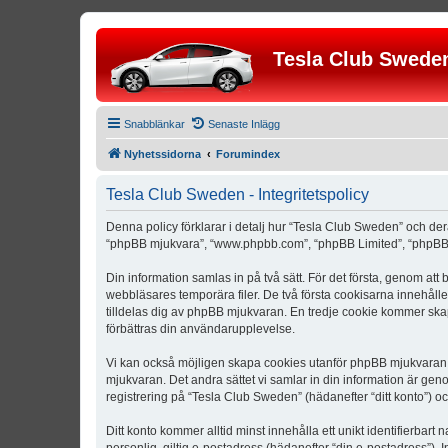
Tesla Club Swede
Snabblänkar
Senaste Inlägg
Nyhetssidorna
Forumindex
Tesla Club Sweden - Integritetspolicy
Denna policy förklarar i detalj hur “Tesla Club Sweden” och der
“phpBB mjukvara”, “www.phpbb.com”, “phpBB Limited”, “phpBB 
Din information samlas in på två sätt. För det första, genom att
webbläsares temporära filer. De två första cookisarna innehåll
tilldelas dig av phpBB mjukvaran. En tredje cookie kommer skapa
förbättras din användarupplevelse.
Vi kan också möjligen skapa cookies utanför phpBB mjukvaran n
mjukvaran. Det andra sättet vi samlar in din information är gen
registrering på “Tesla Club Sweden” (hädanefter “ditt konto”) o
Ditt konto kommer alltid minst innehålla ett unikt identifierbart