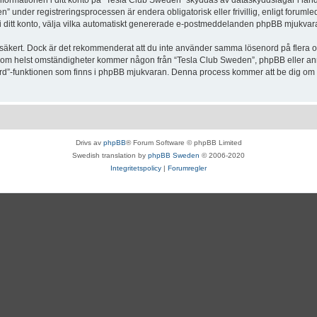
Informationen i ditt konto på “Tesla Club Sweden” skyddas av dataskyddslagar i lande
under registreringsprocessen är endera obligatorisk eller frivillig, enligt forumle
, i ditt konto, välja vilka automatiskt genererade e-postmeddelanden phpBB mjukvara
r säkert. Dock är det rekommenderat att du inte använder samma lösenord på flera olik
om helst omständigheter kommer någon från “Tesla Club Sweden”, phpBB eller annan
enord”-funktionen som finns i phpBB mjukvaran. Denna process kommer att be dig 
Drivs av
phpBB
® Forum Software © phpBB Limited
Swedish translation by
phpBB Sweden
© 2006-2020
Integritetspolicy
|
Forumregler