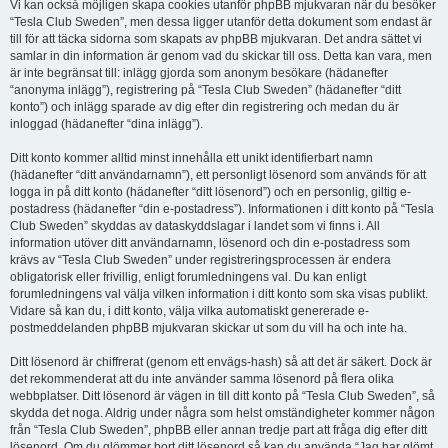
Vi kan också möjligen skapa cookies utanför phpBB mjukvaran när du besöker
“Tesla Club Sweden”, men dessa ligger utanför detta dokument som endast är
till för att täcka sidorna som skapats av phpBB mjukvaran. Det andra sättet vi
samlar in din information är genom vad du skickar till oss. Detta kan vara, men
är inte begränsat till: inlägg gjorda som anonym besökare (hädanefter
“anonyma inlägg”), registrering på “Tesla Club Sweden” (hädanefter “ditt
konto”) och inlägg sparade av dig efter din registrering och medan du är
inloggad (hädanefter “dina inlägg”).
Ditt konto kommer alltid minst innehålla ett unikt identifierbart namn
(hädanefter “ditt användarnamn”), ett personligt lösenord som används för att
logga in på ditt konto (hädanefter “ditt lösenord”) och en personlig, giltig e-
postadress (hädanefter “din e-postadress”). Informationen i ditt konto på “Tesla
Club Sweden” skyddas av dataskyddslagar i landet som vi finns i. All
information utöver ditt användarnamn, lösenord och din e-postadress som
krävs av “Tesla Club Sweden” under registreringsprocessen är endera
obligatorisk eller frivillig, enligt forumledningens val. Du kan enligt
forumledningens val välja vilken information i ditt konto som ska visas publikt.
Vidare så kan du, i ditt konto, välja vilka automatiskt genererade e-
postmeddelanden phpBB mjukvaran skickar ut som du vill ha och inte ha.
Ditt lösenord är chiffrerat (genom ett envägs-hash) så att det är säkert. Dock är
det rekommenderat att du inte använder samma lösenord på flera olika
webbplatser. Ditt lösenord är vägen in till ditt konto på “Tesla Club Sweden”, så
skydda det noga. Aldrig under några som helst omständigheter kommer någon
från “Tesla Club Sweden”, phpBB eller annan tredje part att fråga dig efter ditt
lösenord. Om du glömmer bort ditt lösenord så kan du använda “Jag har glömt