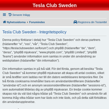
Tesla Club Sweden
Senaste Inlägg
Nyhetssidorna
Forumindex
Registrera din Tesla/elbil
Tesla Club Sweden - Integritetspolicy
Denna policy förklarar i detalj hur “Tesla Club Sweden” och deras partners
(hädanefter “vi”, “oss”, “vår”, “Tesla Club Sweden”,
“https://teslaclubsweden.se/forum”) och phpBB (hädanefter “de”, “dem”,
“deras”, “phpBB mjukvara”, “www.phpbb.com”, “phpBB Limited”, “phpBB
Teams”) använder information som samlas in under din användning av
webbplatsen (hädanefter “din information”).
Din information samlas in på två sätt. För det första, genom att besöka “Tesla
Club Sweden” så kommer phpBB mjukvaran att skapa ett antal cookies, vilket
är små textfiler som laddas ner till din dators webbläsares temporära filer. De
två första cookisarna innehåller bara en användaridentifierare (hädanefter
“användar-id”) och en anonym sessionsidentifierare (hädanefter “sessions-id”),
som automatiskt tilldelas dig av phpBB mjukvaran. En tredje cookie kommer
skapas när du väl läst några trådar på “Tesla Club Sweden” och används för att
komma ihåg vilka trådar som har lästs och inte lästs, och på detta sätt förbättras
din användarupplevelse.