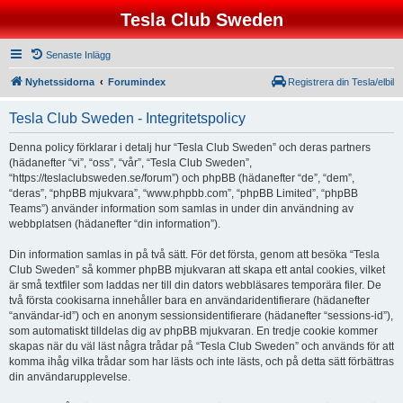
Tesla Club Sweden
Senaste Inlägg
Nyhetssidorna
Forumindex
Registrera din Tesla/elbil
Tesla Club Sweden - Integritetspolicy
Denna policy förklarar i detalj hur “Tesla Club Sweden” och deras partners
(hädanefter “vi”, “oss”, “vår”, “Tesla Club Sweden”,
“https://teslaclubsweden.se/forum”) och phpBB (hädanefter “de”, “dem”,
“deras”, “phpBB mjukvara”, “www.phpbb.com”, “phpBB Limited”, “phpBB
Teams”) använder information som samlas in under din användning av
webbplatsen (hädanefter “din information”).
Din information samlas in på två sätt. För det första, genom att besöka “Tesla
Club Sweden” så kommer phpBB mjukvaran att skapa ett antal cookies, vilket
är små textfiler som laddas ner till din dators webbläsares temporära filer. De
två första cookisarna innehåller bara en användaridentifierare (hädanefter
“användar-id”) och en anonym sessionsidentifierare (hädanefter “sessions-id”),
som automatiskt tilldelas dig av phpBB mjukvaran. En tredje cookie kommer
skapas när du väl läst några trådar på “Tesla Club Sweden” och används för att
komma ihåg vilka trådar som har lästs och inte lästs, och på detta sätt förbättras
din användarupplevelse.