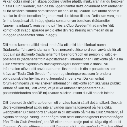
Vi kan också möjligen skapa cookies utanför phpBB mjukvaran när du besöker
“Tesla Club Sweden”, men dessa ligger utanför detta dokument som endast är
till för att täcka sidorna som skapats av phpBB mjukvaran. Det andra sättet vi
samlar in din information är genom vad du skickar till oss. Detta kan vara, men
är inte begränsat till: inlägg gjorda som anonym besökare (hädanefter
“anonyma inlägg”), registrering på “Tesla Club Sweden” (hädanefter “ditt
konto”) och inlägg sparade av dig efter din registrering och medan du är
inloggad (hädanefter “dina inlägg”).
Ditt konto kommer alltid minst innehålla ett unikt identifierbart namn
(hädanefter “ditt användarnamn”), ett personligt lösenord som används för att
logga in på ditt konto (hädanefter “ditt lösenord”) och en personlig, giltig e-
postadress (hädanefter “din e-postadress”). Informationen i ditt konto på “Tesla
Club Sweden” skyddas av dataskyddslagar i landet som vi finns i. All
information utöver ditt användarnamn, lösenord och din e-postadress som
krävs av “Tesla Club Sweden” under registreringsprocessen är endera
obligatorisk eller frivillig, enligt forumledningens val. Du kan enligt
forumledningens val välja vilken information i ditt konto som ska visas publikt.
Vidare så kan du, i ditt konto, välja vilka automatiskt genererade e-
postmeddelanden phpBB mjukvaran skickar ut som du vill ha och inte ha.
Ditt lösenord är chiffrerat (genom ett envägs-hash) så att det är säkert. Dock är
det rekommenderat att du inte använder samma lösenord på flera olika
webbplatser. Ditt lösenord är vägen in till ditt konto på “Tesla Club Sweden”, så
skydda det noga. Aldrig under några som helst omständigheter kommer någon
från “Tesla Club Sweden”, phpBB eller annan tredje part att fråga dig efter ditt
lösenord. Om du glömmer bort ditt lösenord så kan du använda “Jag har glömt