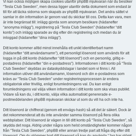
Vi kan också möjligen skapa cookies utanför phpBB mjukvaran när du besöker
“Tesla Club Sweden”, men dessa ligger utanför detta dokument som endast är
till för att täcka sidorna som skapats av phpBB mjukvaran. Det andra sättet vi
samlar in din information är genom vad du skickar till oss. Detta kan vara, men
är inte begränsat till: inlägg gjorda som anonym besökare (hädanefter
“anonyma inlägg”), registrering på “Tesla Club Sweden” (hädanefter “ditt
konto”) och inlägg sparade av dig efter din registrering och medan du är
inloggad (hädanefter “dina inlägg”).
Ditt konto kommer alltid minst innehålla ett unikt identifierbart namn
(hädanefter “ditt användarnamn”), ett personligt lösenord som används för att
logga in på ditt konto (hädanefter “ditt lösenord”) och en personlig, giltig e-
postadress (hädanefter “din e-postadress”). Informationen i ditt konto på “Tesla
Club Sweden” skyddas av dataskyddslagar i landet som vi finns i. All
information utöver ditt användarnamn, lösenord och din e-postadress som
krävs av “Tesla Club Sweden” under registreringsprocessen är endera
obligatorisk eller frivillig, enligt forumledningens val. Du kan enligt
forumledningens val välja vilken information i ditt konto som ska visas publikt.
Vidare så kan du, i ditt konto, välja vilka automatiskt genererade e-
postmeddelanden phpBB mjukvaran skickar ut som du vill ha och inte ha.
Ditt lösenord är chiffrerat (genom ett envägs-hash) så att det är säkert. Dock är
det rekommenderat att du inte använder samma lösenord på flera olika
webbplatser. Ditt lösenord är vägen in till ditt konto på “Tesla Club Sweden”, så
skydda det noga. Aldrig under några som helst omständigheter kommer någon
från “Tesla Club Sweden”, phpBB eller annan tredje part att fråga dig efter ditt
lösenord. Om du glömmer bort ditt lösenord så kan du använda “Jag har glömt