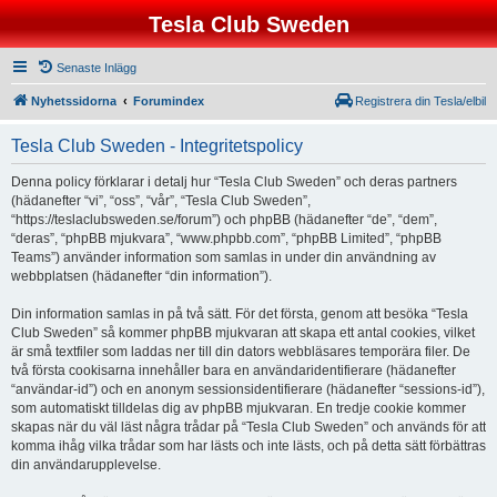
Tesla Club Sweden
Senaste Inlägg
Nyhetssidorna
Forumindex
Registrera din Tesla/elbil
Tesla Club Sweden - Integritetspolicy
Denna policy förklarar i detalj hur “Tesla Club Sweden” och deras partners
(hädanefter “vi”, “oss”, “vår”, “Tesla Club Sweden”,
“https://teslaclubsweden.se/forum”) och phpBB (hädanefter “de”, “dem”,
“deras”, “phpBB mjukvara”, “www.phpbb.com”, “phpBB Limited”, “phpBB
Teams”) använder information som samlas in under din användning av
webbplatsen (hädanefter “din information”).
Din information samlas in på två sätt. För det första, genom att besöka “Tesla
Club Sweden” så kommer phpBB mjukvaran att skapa ett antal cookies, vilket
är små textfiler som laddas ner till din dators webbläsares temporära filer. De
två första cookisarna innehåller bara en användaridentifierare (hädanefter
“användar-id”) och en anonym sessionsidentifierare (hädanefter “sessions-id”),
som automatiskt tilldelas dig av phpBB mjukvaran. En tredje cookie kommer
skapas när du väl läst några trådar på “Tesla Club Sweden” och används för att
komma ihåg vilka trådar som har lästs och inte lästs, och på detta sätt förbättras
din användarupplevelse.