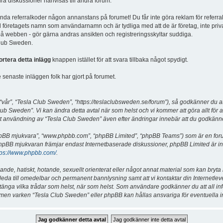
dra diskussioner hänvisas till andra forum.
vända referralkoder någon annanstans på forumet! Du får inte göra reklam för referra
d företagets namn som användarnamn och är tydliga med att de är företag, inte priv
a på webben - gör gärna andras ansikten och registreringsskyltar suddiga.
 Club Sweden.
ortera detta inlägg
knappen istället för att svara tillbaka något spydigt.
senaste inläggen folk har gjort på forumet.
år”, “Tesla Club Sweden”, “https://teslaclubsweden.se/forum”), så godkänner du att du
ub Sweden”. Vi kan ändra detta avtal när som helst och vi kommer att göra allt för a
användning av “Tesla Club Sweden” även efter ändringar innebär att du godkänner att
“phpBB mjukvara”, “www.phpbb.com”, “phpBB Limited”, “phpBB Teams”) som är en for
hpBB mjukvaran främjar endast Internetbaserade diskussioner, phpBB Limited är inte a
tps://www.phpbb.com/
.
lande, hatiskt, hotande, sexuellt orienterat eller något annat material som kan bryta
et leda till omedelbar och permanent bannlysning samt att vi kontaktar din Internetle
er stänga vilka trådar som helst, när som helst. Som användare godkänner du att all i
e, men varken “Tesla Club Sweden” eller phpBB kan hållas ansvariga för eventuella i