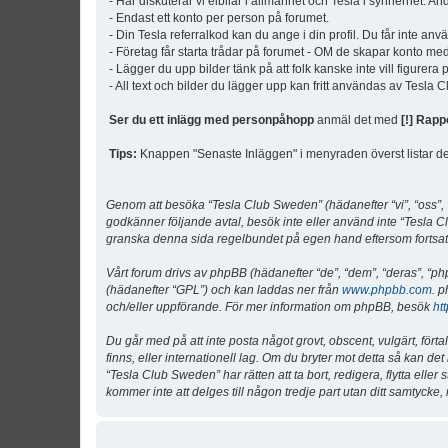
- Här diskuterar vi elbilar i allmänhet och Tesla i synnerhet. An
- Endast ett konto per person på forumet.
- Din Tesla referralkod kan du ange i din profil. Du får inte an
- Företag får starta trådar på forumet - OM de skapar konto me
- Lägger du upp bilder tänk på att folk kanske inte vill figurer
- All text och bilder du lägger upp kan fritt användas av Tesla
Ser du ett inlägg med personpåhopp
anmäl det med
[!] Rapp
Tips:
Knappen "Senaste Inläggen" i menyraden överst listar de 
Genom att besöka “Tesla Club Sweden” (hädanefter “vi”, “oss”, “v
godkänner följande avtal, besök inte eller använd inte “Tesla Cl
granska denna sida regelbundet på egen hand eftersom fortsatt 
Vårt forum drivs av phpBB (hädanefter “de”, “dem”, “deras”, 
(hädanefter “GPL”) och kan laddas ner från
www.phpbb.com
. p
och/eller uppförande. För mer information om phpBB, besök
ht
Du går med på att inte posta något grovt, obscent, vulgärt, förta
finns, eller internationell lag. Om du bryter mot detta så kan d
“Tesla Club Sweden” har rätten att ta bort, redigera, flytta ell
kommer inte att delges till någon tredje part utan ditt samtyck