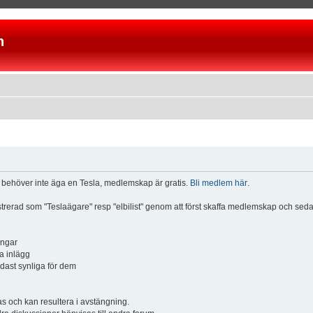
n
u behöver inte äga en Tesla, medlemskap är gratis.
Bli medlem här
.
istrerad som "Teslaägare" resp "elbilist" genom att först skaffa medlemskap och se
ingar
a inlägg
ndast synliga för dem
och kan resultera i avstängning.