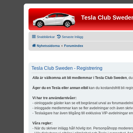
Tesla Club Swede
Snabblänkar
Senaste Inlägg
Nyhetssidorna
Forumindex
Tesla Club Sweden - Registrering
Alla
är välkomna att bli medlemmar i Tesla Club Sweden
, d
Äger du en Tesla eller annan elbil
kan du kostandsfritt bli reg
Vi har tre användarnivåer:
- oinloggade gäster kan se ett begränsat urval av forumavdeln
- inloggade medlemmar kan se fler avdelningar och även skriv
- Teslaägare har även tillgång till exklusiva VIP-avdelningar e
Våra regler:
- När du skriver inlägg
håll hövlig ton.
Personpåhopp modereras 