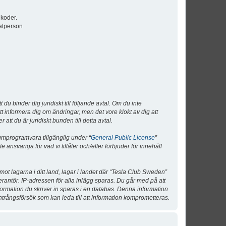
lkoder.
atperson.
 binder dig juridiskt till följande avtal. Om du inte
tt informera dig om ändringar, men det vore klokt av dig att
 du är juridiskt bunden till detta avtal.
umprogramvara tillgänglig under “
General Public License
”
nsvariga för vad vi tillåter och/eller förbjuder för innehåll
 mot lagarna i ditt land, lagar i landet där “Tesla Club Sweden”
verantör. IP-adressen för alla inlägg sparas. Du går med på att
nformation du skriver in sparas i en databas. Denna information
ntrångsförsök som kan leda till att information komprometteras.