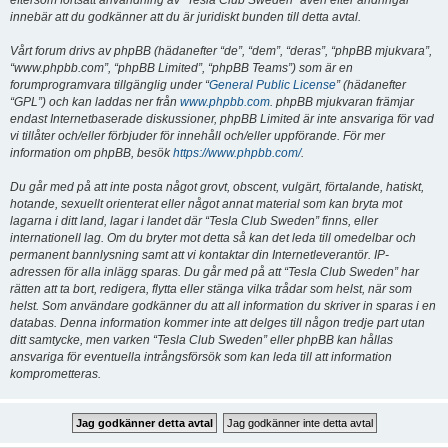
eftersom fortsatt användning av “Tesla Club Sweden” även efter ändringar
innebär att du godkänner att du är juridiskt bunden till detta avtal.
Vårt forum drivs av phpBB (hädanefter “de”, “dem”, “deras”, “phpBB mjukvara”,
“www.phpbb.com”, “phpBB Limited”, “phpBB Teams”) som är en
forumprogramvara tillgänglig under “
General Public License
” (hädanefter
“GPL”) och kan laddas ner från
www.phpbb.com
. phpBB mjukvaran främjar
endast Internetbaserade diskussioner, phpBB Limited är inte ansvariga för vad
vi tillåter och/eller förbjuder för innehåll och/eller uppförande. För mer
information om phpBB, besök
https://www.phpbb.com/
.
Du går med på att inte posta något grovt, obscent, vulgärt, förtalande, hatiskt,
hotande, sexuellt orienterat eller något annat material som kan bryta mot
lagarna i ditt land, lagar i landet där “Tesla Club Sweden” finns, eller
internationell lag. Om du bryter mot detta så kan det leda till omedelbar och
permanent bannlysning samt att vi kontaktar din Internetleverantör. IP-
adressen för alla inlägg sparas. Du går med på att “Tesla Club Sweden” har
rätten att ta bort, redigera, flytta eller stänga vilka trådar som helst, när som
helst. Som användare godkänner du att all information du skriver in sparas i en
databas. Denna information kommer inte att delges till någon tredje part utan
ditt samtycke, men varken “Tesla Club Sweden” eller phpBB kan hållas
ansvariga för eventuella intrångsförsök som kan leda till att information
komprometteras.