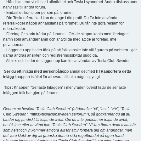
- Här diskuterar vi elbilar i allmänhet och Tesla i synnerhet. Andra diskussioner
hänvisas till andra forum.
- Endast ett konto per person på forumet.
- Din Tesla referralkod kan du ange i din profil. Du får inte använda
referralkoder någon annanstans på forumet! Du får inte göra reklam för
referralkoder.
- Företag får starta trådar på forumet - OM de skapar konto med företagets
namn som användarnamn och är tydliga med att de är företag, inte
privatperson.
- Lägger du upp bilder tänk på att folk kanske inte vill figurera på webben - gör
gärna andras ansikten och registreringsskyltar suddiga.
- All text och bilder du lägger upp kan fritt användas av Tesla Club Sweden.
Ser du ett inlägg med personpåhopp
anmäl det med
[!] Rapportera detta
inlägg
knappen istället för att svara tillbaka något spydigt.
Tips:
Knappen "Senaste Inläggen" i menyraden överst listar de senaste
inläggen folk har gjort på forumet.
Genom att besöka “Tesla Club Sweden” (hädanefter “vi”, “oss”, “vår”, “Tesla
Club Sweden”, “https://teslaclubsweden.se/forum”), så godkänner du att du
binder dig juridiskt till följande avtal. Om du inte godkänner följande avtal,
besök inte eller använd inte “Tesla Club Sweden”. Vi kan ändra detta avtal när
som helst och vi kommer att göra allt för att informera dig om ändringar, men
det vore klokt av dig att granska denna sida regelbundet på egen hand