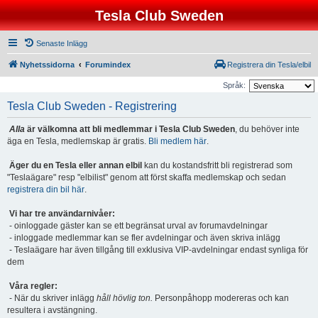
Tesla Club Sweden
Senaste Inlägg
Nyhetssidorna
Forumindex
Registrera din Tesla/elbil
Språk:
Tesla Club Sweden - Registrering
Alla
är välkomna att bli medlemmar i Tesla Club Sweden
, du behöver inte
äga en Tesla, medlemskap är gratis.
Bli medlem här
.
Äger du en Tesla eller annan elbil
kan du kostandsfritt bli registrerad som
"Teslaägare" resp "elbilist" genom att först skaffa medlemskap och sedan
registrera din bil här
.
Vi har tre användarnivåer:
- oinloggade gäster kan se ett begränsat urval av forumavdelningar
- inloggade medlemmar kan se fler avdelningar och även skriva inlägg
- Teslaägare har även tillgång till exklusiva VIP-avdelningar endast synliga för
dem
Våra regler:
- När du skriver inlägg
håll hövlig ton.
Personpåhopp modereras och kan
resultera i avstängning.