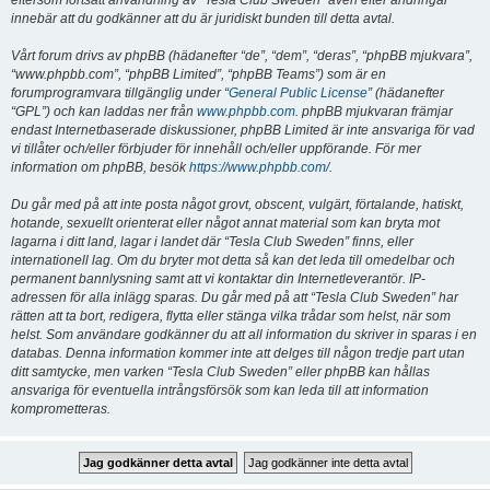
eftersom fortsatt användning av “Tesla Club Sweden” även efter ändringar
innebär att du godkänner att du är juridiskt bunden till detta avtal.
Vårt forum drivs av phpBB (hädanefter “de”, “dem”, “deras”, “phpBB mjukvara”,
“www.phpbb.com”, “phpBB Limited”, “phpBB Teams”) som är en
forumprogramvara tillgänglig under “
General Public License
” (hädanefter
“GPL”) och kan laddas ner från
www.phpbb.com
. phpBB mjukvaran främjar
endast Internetbaserade diskussioner, phpBB Limited är inte ansvariga för vad
vi tillåter och/eller förbjuder för innehåll och/eller uppförande. För mer
information om phpBB, besök
https://www.phpbb.com/
.
Du går med på att inte posta något grovt, obscent, vulgärt, förtalande, hatiskt,
hotande, sexuellt orienterat eller något annat material som kan bryta mot
lagarna i ditt land, lagar i landet där “Tesla Club Sweden” finns, eller
internationell lag. Om du bryter mot detta så kan det leda till omedelbar och
permanent bannlysning samt att vi kontaktar din Internetleverantör. IP-
adressen för alla inlägg sparas. Du går med på att “Tesla Club Sweden” har
rätten att ta bort, redigera, flytta eller stänga vilka trådar som helst, när som
helst. Som användare godkänner du att all information du skriver in sparas i en
databas. Denna information kommer inte att delges till någon tredje part utan
ditt samtycke, men varken “Tesla Club Sweden” eller phpBB kan hållas
ansvariga för eventuella intrångsförsök som kan leda till att information
komprometteras.