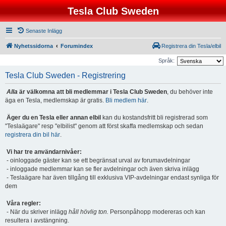
Tesla Club Sweden
Senaste Inlägg
Nyhetssidorna
Forumindex
Registrera din Tesla/elbil
Språk:
Tesla Club Sweden - Registrering
Alla
är välkomna att bli medlemmar i Tesla Club Sweden
, du behöver inte
äga en Tesla, medlemskap är gratis.
Bli medlem här
.
Äger du en Tesla eller annan elbil
kan du kostandsfritt bli registrerad som
"Teslaägare" resp "elbilist" genom att först skaffa medlemskap och sedan
registrera din bil här
.
Vi har tre användarnivåer:
- oinloggade gäster kan se ett begränsat urval av forumavdelningar
- inloggade medlemmar kan se fler avdelningar och även skriva inlägg
- Teslaägare har även tillgång till exklusiva VIP-avdelningar endast synliga för
dem
Våra regler:
- När du skriver inlägg
håll hövlig ton.
Personpåhopp modereras och kan
resultera i avstängning.