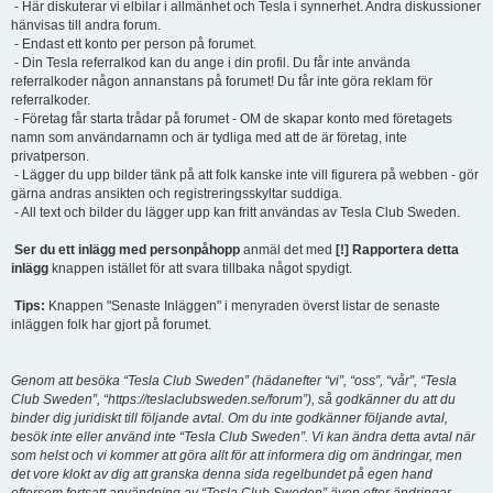
- Här diskuterar vi elbilar i allmänhet och Tesla i synnerhet. Andra diskussioner
hänvisas till andra forum.
- Endast ett konto per person på forumet.
- Din Tesla referralkod kan du ange i din profil. Du får inte använda
referralkoder någon annanstans på forumet! Du får inte göra reklam för
referralkoder.
- Företag får starta trådar på forumet - OM de skapar konto med företagets
namn som användarnamn och är tydliga med att de är företag, inte
privatperson.
- Lägger du upp bilder tänk på att folk kanske inte vill figurera på webben - gör
gärna andras ansikten och registreringsskyltar suddiga.
- All text och bilder du lägger upp kan fritt användas av Tesla Club Sweden.
Ser du ett inlägg med personpåhopp
anmäl det med
[!] Rapportera detta
inlägg
knappen istället för att svara tillbaka något spydigt.
Tips:
Knappen "Senaste Inläggen" i menyraden överst listar de senaste
inläggen folk har gjort på forumet.
Genom att besöka “Tesla Club Sweden” (hädanefter “vi”, “oss”, “vår”, “Tesla
Club Sweden”, “https://teslaclubsweden.se/forum”), så godkänner du att du
binder dig juridiskt till följande avtal. Om du inte godkänner följande avtal,
besök inte eller använd inte “Tesla Club Sweden”. Vi kan ändra detta avtal när
som helst och vi kommer att göra allt för att informera dig om ändringar, men
det vore klokt av dig att granska denna sida regelbundet på egen hand