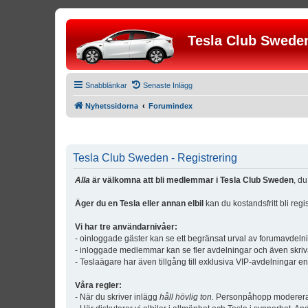
Tesla Club Swede
Snabblänkar
Senaste Inlägg
Nyhetssidorna
Forumindex
Tesla Club Sweden - Registrering
Alla
är välkomna att bli medlemmar i Tesla Club Sweden
, d
Äger du en Tesla eller annan elbil
kan du kostandsfritt bli reg
Vi har tre användarnivåer:
- oinloggade gäster kan se ett begränsat urval av forumavdeln
- inloggade medlemmar kan se fler avdelningar och även skriv
- Teslaägare har även tillgång till exklusiva VIP-avdelningar e
Våra regler:
- När du skriver inlägg
håll hövlig ton.
Personpåhopp modereras 