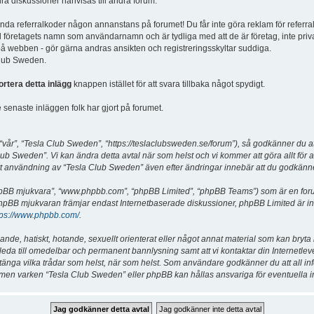
dra diskussioner hänvisas till andra forum.
vända referralkoder någon annanstans på forumet! Du får inte göra reklam för referra
d företagets namn som användarnamn och är tydliga med att de är företag, inte priv
a på webben - gör gärna andras ansikten och registreringsskyltar suddiga.
 Club Sweden.
ortera detta inlägg
knappen istället för att svara tillbaka något spydigt.
senaste inläggen folk har gjort på forumet.
år”, “Tesla Club Sweden”, “https://teslaclubsweden.se/forum”), så godkänner du att du
ub Sweden”. Vi kan ändra detta avtal när som helst och vi kommer att göra allt för a
användning av “Tesla Club Sweden” även efter ändringar innebär att du godkänner att
“phpBB mjukvara”, “www.phpbb.com”, “phpBB Limited”, “phpBB Teams”) som är en for
hpBB mjukvaran främjar endast Internetbaserade diskussioner, phpBB Limited är inte a
tps://www.phpbb.com/
.
lande, hatiskt, hotande, sexuellt orienterat eller något annat material som kan bryta
et leda till omedelbar och permanent bannlysning samt att vi kontaktar din Internetle
er stänga vilka trådar som helst, när som helst. Som användare godkänner du att all i
e, men varken “Tesla Club Sweden” eller phpBB kan hållas ansvariga för eventuella i