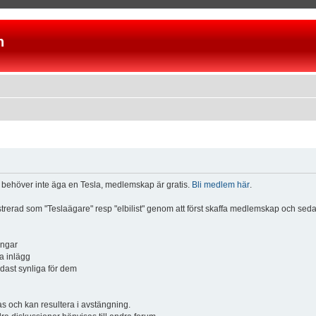
n
u behöver inte äga en Tesla, medlemskap är gratis.
Bli medlem här
.
istrerad som "Teslaägare" resp "elbilist" genom att först skaffa medlemskap och se
ingar
a inlägg
ndast synliga för dem
och kan resultera i avstängning.