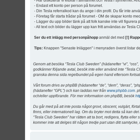
- Här diskuterar vi elbilar i allmänhet och Tesla i synnerhet. An
- Endast ett konto per person på forumet.
- Din Tesla referralkod kan du ange i din profil. Du får inte an
- Företag får starta trådar på forumet - OM de skapar konto me
- Lägger du upp bilder tänk på att folk kanske inte vill figurer
- All text och bilder du lägger upp kan fritt användas av Tesla
Ser du ett inlägg med personpåhopp
anmäl det med
[!] Rapp
Tips:
Knappen "Senaste Inläggen" i menyraden överst listar de 
Genom att besöka “Tesla Club Sweden” (hädanefter “vi”, “oss”, “v
godkänner följande avtal, besök inte eller använd inte “Tesla Cl
granska denna sida regelbundet på egen hand eftersom fortsatt 
Vårt forum drivs av phpBB (hädanefter “de”, “dem”, “deras”, 
(hädanefter “GPL”) och kan laddas ner från
www.phpbb.com
. p
och/eller uppförande. För mer information om phpBB, besök
ht
Du går med på att inte posta något grovt, obscent, vulgärt, förta
finns, eller internationell lag. Om du bryter mot detta så kan d
“Tesla Club Sweden” har rätten att ta bort, redigera, flytta ell
kommer inte att delges till någon tredje part utan ditt samtyck