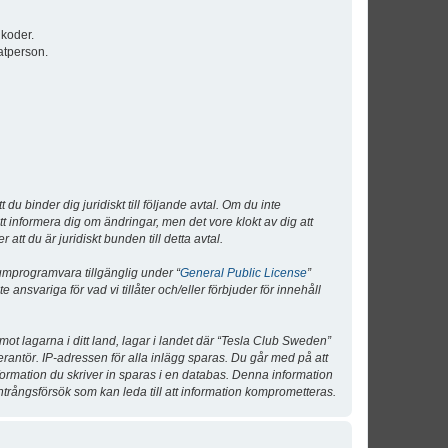
lkoder.
atperson.
 binder dig juridiskt till följande avtal. Om du inte
tt informera dig om ändringar, men det vore klokt av dig att
 du är juridiskt bunden till detta avtal.
umprogramvara tillgänglig under “
General Public License
”
nsvariga för vad vi tillåter och/eller förbjuder för innehåll
 mot lagarna i ditt land, lagar i landet där “Tesla Club Sweden”
verantör. IP-adressen för alla inlägg sparas. Du går med på att
nformation du skriver in sparas i en databas. Denna information
ntrångsförsök som kan leda till att information komprometteras.