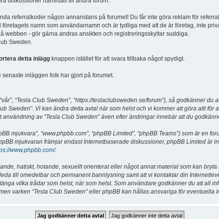
dra diskussioner hänvisas till andra forum.
vända referralkoder någon annanstans på forumet! Du får inte göra reklam för referra
d företagets namn som användarnamn och är tydliga med att de är företag, inte priv
a på webben - gör gärna andras ansikten och registreringsskyltar suddiga.
 Club Sweden.
ortera detta inlägg
knappen istället för att svara tillbaka något spydigt.
senaste inläggen folk har gjort på forumet.
år”, “Tesla Club Sweden”, “https://teslaclubsweden.se/forum”), så godkänner du att du
ub Sweden”. Vi kan ändra detta avtal när som helst och vi kommer att göra allt för a
användning av “Tesla Club Sweden” även efter ändringar innebär att du godkänner att
“phpBB mjukvara”, “www.phpbb.com”, “phpBB Limited”, “phpBB Teams”) som är en for
hpBB mjukvaran främjar endast Internetbaserade diskussioner, phpBB Limited är inte a
tps://www.phpbb.com/
.
lande, hatiskt, hotande, sexuellt orienterat eller något annat material som kan bryta
et leda till omedelbar och permanent bannlysning samt att vi kontaktar din Internetle
er stänga vilka trådar som helst, när som helst. Som användare godkänner du att all i
e, men varken “Tesla Club Sweden” eller phpBB kan hållas ansvariga för eventuella i