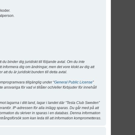
lkoder.
atperson.
 binder dig juridiskt till följande avtal. Om du inte
tt informera dig om ändringar, men det vore klokt av dig att
 du är juridiskt bunden till detta avtal.
umprogramvara tillgänglig under “
General Public License
”
nsvariga för vad vi tillåter och/eller förbjuder för innehåll
 mot lagarna i ditt land, lagar i landet där “Tesla Club Sweden”
verantör. IP-adressen för alla inlägg sparas. Du går med på att
nformation du skriver in sparas i en databas. Denna information
ntrångsförsök som kan leda till att information komprometteras.