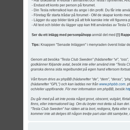
- Här diskuterar vi elbilar i allmänhet och Tesla i synnerhet. An
- Endast ett konto per person på forumet.
- Din Tesla referralkod kan du ange i din profil. Du får inte an
- Företag får starta trådar på forumet - OM de skapar konto me
- Lägger du upp bilder tänk på att folk kanske inte vill figurer
- All text och bilder du lägger upp kan fritt användas av Tesla
Ser du ett inlägg med personpåhopp
anmäl det med
[!] Rapp
Tips:
Knappen "Senaste Inläggen" i menyraden överst listar de 
Genom att besöka “Tesla Club Sweden” (hädanefter “vi”, “oss”, “v
godkänner följande avtal, besök inte eller använd inte “Tesla Cl
granska denna sida regelbundet på egen hand eftersom fortsatt 
Vårt forum drivs av phpBB (hädanefter “de”, “dem”, “deras”, 
(hädanefter “GPL”) och kan laddas ner från
www.phpbb.com
. p
och/eller uppförande. För mer information om phpBB, besök
ht
Du går med på att inte posta något grovt, obscent, vulgärt, förta
finns, eller internationell lag. Om du bryter mot detta så kan d
“Tesla Club Sweden” har rätten att ta bort, redigera, flytta ell
kommer inte att delges till någon tredje part utan ditt samtyck