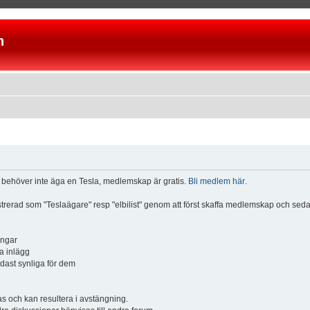
n
u behöver inte äga en Tesla, medlemskap är gratis.
Bli medlem här
.
istrerad som "Teslaägare" resp "elbilist" genom att först skaffa medlemskap och se
ingar
a inlägg
ndast synliga för dem
och kan resultera i avstängning.