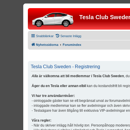
Tesla Club Swede
Snabblänkar
Senaste Inlägg
Nyhetssidorna
Forumindex
Tesla Club Sweden - Registrering
Alla
är välkomna att bli medlemmar i Tesla Club Sweden
, d
Äger du en Tesla eller annan elbil
kan du kostandsfritt bli reg
Vi har tre användarnivåer:
- oinloggade gäster kan se ett begränsat urval av forumavdeln
- inloggade medlemmar kan se fler avdelningar och även skriv
- Teslaägare har även tillgång till exklusiva VIP-avdelningar e
Våra regler:
- När du skriver inlägg
håll hövlig ton.
Personpåhopp modereras 