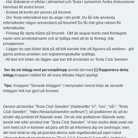
- Här diskuterar vi elbilar i allmänhet och Tesla i synnerhet. Andra diskussioner
hänvisas till andra forum.
- Endast ett konto per person på forumet.
- Din Tesla referralkod kan du ange i din profil. Du får inte använda
referralkoder någon annanstans på forumet! Du får inte göra reklam för
referralkoder.
- Företag får starta trådar på forumet - OM de skapar konto med företagets
namn som användarnamn och är tydliga med att de är företag, inte
privatperson.
- Lägger du upp bilder tänk på att folk kanske inte vill figurera på webben - gör
gärna andras ansikten och registreringsskyltar suddiga.
- All text och bilder du lägger upp kan fritt användas av Tesla Club Sweden.
Ser du ett inlägg med personpåhopp
anmäl det med
[!] Rapportera detta
inlägg
knappen istället för att svara tillbaka något spydigt.
Tips:
Knappen "Senaste Inläggen" i menyraden överst listar de senaste
inläggen folk har gjort på forumet.
Genom att besöka “Tesla Club Sweden” (hädanefter “vi”, “oss”, “vår”, “Tesla
Club Sweden”, “https://teslaclubsweden.se/forum”), så godkänner du att du
binder dig juridiskt till följande avtal. Om du inte godkänner följande avtal,
besök inte eller använd inte “Tesla Club Sweden”. Vi kan ändra detta avtal när
som helst och vi kommer att göra allt för att informera dig om ändringar, men
det vore klokt av dig att granska denna sida regelbundet på egen hand