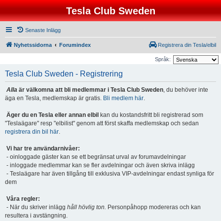
Tesla Club Sweden
Senaste Inlägg
Nyhetssidorna
Forumindex
Registrera din Tesla/elbil
Språk:
Tesla Club Sweden - Registrering
Alla
är välkomna att bli medlemmar i Tesla Club Sweden
, du behöver inte
äga en Tesla, medlemskap är gratis.
Bli medlem här
.
Äger du en Tesla eller annan elbil
kan du kostandsfritt bli registrerad som
"Teslaägare" resp "elbilist" genom att först skaffa medlemskap och sedan
registrera din bil här
.
Vi har tre användarnivåer:
- oinloggade gäster kan se ett begränsat urval av forumavdelningar
- inloggade medlemmar kan se fler avdelningar och även skriva inlägg
- Teslaägare har även tillgång till exklusiva VIP-avdelningar endast synliga för
dem
Våra regler:
- När du skriver inlägg
håll hövlig ton.
Personpåhopp modereras och kan
resultera i avstängning.