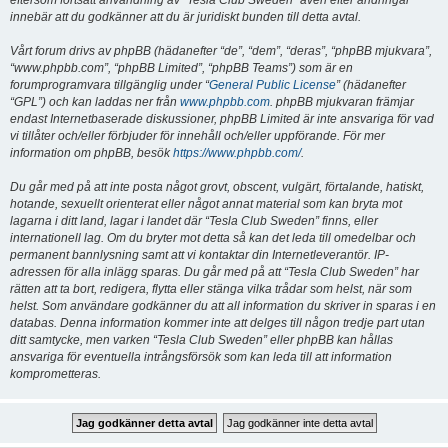
eftersom fortsatt användning av “Tesla Club Sweden” även efter ändringar
innebär att du godkänner att du är juridiskt bunden till detta avtal.
Vårt forum drivs av phpBB (hädanefter “de”, “dem”, “deras”, “phpBB mjukvara”,
“www.phpbb.com”, “phpBB Limited”, “phpBB Teams”) som är en
forumprogramvara tillgänglig under “
General Public License
” (hädanefter
“GPL”) och kan laddas ner från
www.phpbb.com
. phpBB mjukvaran främjar
endast Internetbaserade diskussioner, phpBB Limited är inte ansvariga för vad
vi tillåter och/eller förbjuder för innehåll och/eller uppförande. För mer
information om phpBB, besök
https://www.phpbb.com/
.
Du går med på att inte posta något grovt, obscent, vulgärt, förtalande, hatiskt,
hotande, sexuellt orienterat eller något annat material som kan bryta mot
lagarna i ditt land, lagar i landet där “Tesla Club Sweden” finns, eller
internationell lag. Om du bryter mot detta så kan det leda till omedelbar och
permanent bannlysning samt att vi kontaktar din Internetleverantör. IP-
adressen för alla inlägg sparas. Du går med på att “Tesla Club Sweden” har
rätten att ta bort, redigera, flytta eller stänga vilka trådar som helst, när som
helst. Som användare godkänner du att all information du skriver in sparas i en
databas. Denna information kommer inte att delges till någon tredje part utan
ditt samtycke, men varken “Tesla Club Sweden” eller phpBB kan hållas
ansvariga för eventuella intrångsförsök som kan leda till att information
komprometteras.