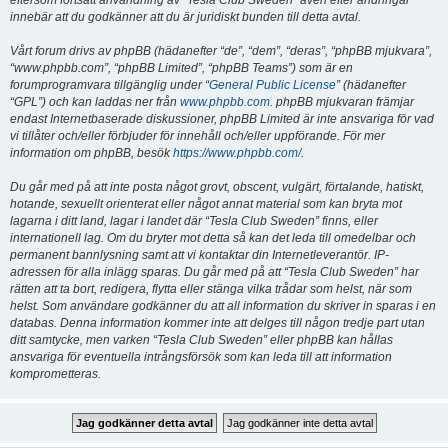
eftersom fortsatt användning av “Tesla Club Sweden” även efter ändringar
innebär att du godkänner att du är juridiskt bunden till detta avtal.
Vårt forum drivs av phpBB (hädanefter “de”, “dem”, “deras”, “phpBB mjukvara”,
“www.phpbb.com”, “phpBB Limited”, “phpBB Teams”) som är en
forumprogramvara tillgänglig under “
General Public License
” (hädanefter
“GPL”) och kan laddas ner från
www.phpbb.com
. phpBB mjukvaran främjar
endast Internetbaserade diskussioner, phpBB Limited är inte ansvariga för vad
vi tillåter och/eller förbjuder för innehåll och/eller uppförande. För mer
information om phpBB, besök
https://www.phpbb.com/
.
Du går med på att inte posta något grovt, obscent, vulgärt, förtalande, hatiskt,
hotande, sexuellt orienterat eller något annat material som kan bryta mot
lagarna i ditt land, lagar i landet där “Tesla Club Sweden” finns, eller
internationell lag. Om du bryter mot detta så kan det leda till omedelbar och
permanent bannlysning samt att vi kontaktar din Internetleverantör. IP-
adressen för alla inlägg sparas. Du går med på att “Tesla Club Sweden” har
rätten att ta bort, redigera, flytta eller stänga vilka trådar som helst, när som
helst. Som användare godkänner du att all information du skriver in sparas i en
databas. Denna information kommer inte att delges till någon tredje part utan
ditt samtycke, men varken “Tesla Club Sweden” eller phpBB kan hållas
ansvariga för eventuella intrångsförsök som kan leda till att information
komprometteras.