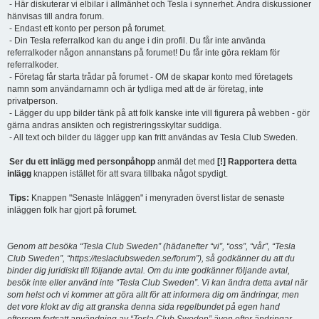
- Här diskuterar vi elbilar i allmänhet och Tesla i synnerhet. Andra diskussioner
hänvisas till andra forum.
- Endast ett konto per person på forumet.
- Din Tesla referralkod kan du ange i din profil. Du får inte använda
referralkoder någon annanstans på forumet! Du får inte göra reklam för
referralkoder.
- Företag får starta trådar på forumet - OM de skapar konto med företagets
namn som användarnamn och är tydliga med att de är företag, inte
privatperson.
- Lägger du upp bilder tänk på att folk kanske inte vill figurera på webben - gör
gärna andras ansikten och registreringsskyltar suddiga.
- All text och bilder du lägger upp kan fritt användas av Tesla Club Sweden.
Ser du ett inlägg med personpåhopp
anmäl det med
[!] Rapportera detta
inlägg
knappen istället för att svara tillbaka något spydigt.
Tips:
Knappen "Senaste Inläggen" i menyraden överst listar de senaste
inläggen folk har gjort på forumet.
Genom att besöka “Tesla Club Sweden” (hädanefter “vi”, “oss”, “vår”, “Tesla
Club Sweden”, “https://teslaclubsweden.se/forum”), så godkänner du att du
binder dig juridiskt till följande avtal. Om du inte godkänner följande avtal,
besök inte eller använd inte “Tesla Club Sweden”. Vi kan ändra detta avtal när
som helst och vi kommer att göra allt för att informera dig om ändringar, men
det vore klokt av dig att granska denna sida regelbundet på egen hand