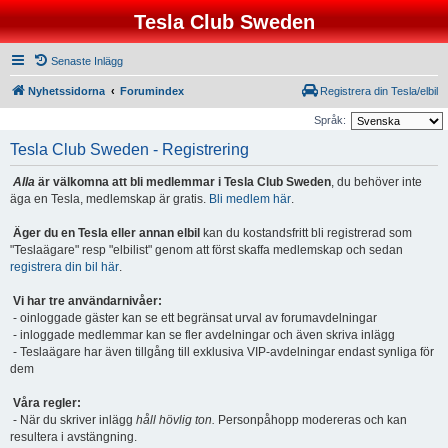
Tesla Club Sweden
Senaste Inlägg
Nyhetssidorna
Forumindex
Registrera din Tesla/elbil
Språk:
Tesla Club Sweden - Registrering
Alla
är välkomna att bli medlemmar i Tesla Club Sweden
, du behöver inte
äga en Tesla, medlemskap är gratis.
Bli medlem här
.
Äger du en Tesla eller annan elbil
kan du kostandsfritt bli registrerad som
"Teslaägare" resp "elbilist" genom att först skaffa medlemskap och sedan
registrera din bil här
.
Vi har tre användarnivåer:
- oinloggade gäster kan se ett begränsat urval av forumavdelningar
- inloggade medlemmar kan se fler avdelningar och även skriva inlägg
- Teslaägare har även tillgång till exklusiva VIP-avdelningar endast synliga för
dem
Våra regler:
- När du skriver inlägg
håll hövlig ton.
Personpåhopp modereras och kan
resultera i avstängning.