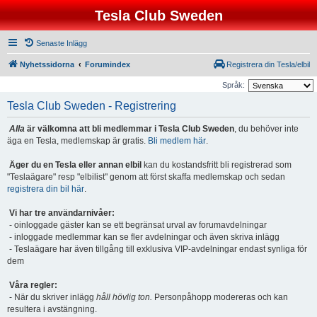
Tesla Club Sweden
Senaste Inlägg
Nyhetssidorna
Forumindex
Registrera din Tesla/elbil
Språk:
Tesla Club Sweden - Registrering
Alla
är välkomna att bli medlemmar i Tesla Club Sweden
, du behöver inte
äga en Tesla, medlemskap är gratis.
Bli medlem här
.
Äger du en Tesla eller annan elbil
kan du kostandsfritt bli registrerad som
"Teslaägare" resp "elbilist" genom att först skaffa medlemskap och sedan
registrera din bil här
.
Vi har tre användarnivåer:
- oinloggade gäster kan se ett begränsat urval av forumavdelningar
- inloggade medlemmar kan se fler avdelningar och även skriva inlägg
- Teslaägare har även tillgång till exklusiva VIP-avdelningar endast synliga för
dem
Våra regler:
- När du skriver inlägg
håll hövlig ton.
Personpåhopp modereras och kan
resultera i avstängning.