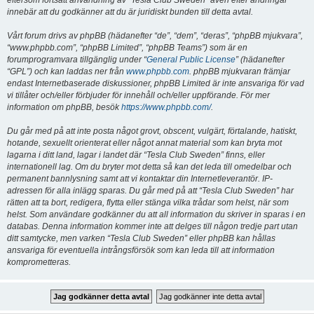
eftersom fortsatt användning av “Tesla Club Sweden” även efter ändringar
innebär att du godkänner att du är juridiskt bunden till detta avtal.
Vårt forum drivs av phpBB (hädanefter “de”, “dem”, “deras”, “phpBB mjukvara”,
“www.phpbb.com”, “phpBB Limited”, “phpBB Teams”) som är en
forumprogramvara tillgänglig under “
General Public License
” (hädanefter
“GPL”) och kan laddas ner från
www.phpbb.com
. phpBB mjukvaran främjar
endast Internetbaserade diskussioner, phpBB Limited är inte ansvariga för vad
vi tillåter och/eller förbjuder för innehåll och/eller uppförande. För mer
information om phpBB, besök
https://www.phpbb.com/
.
Du går med på att inte posta något grovt, obscent, vulgärt, förtalande, hatiskt,
hotande, sexuellt orienterat eller något annat material som kan bryta mot
lagarna i ditt land, lagar i landet där “Tesla Club Sweden” finns, eller
internationell lag. Om du bryter mot detta så kan det leda till omedelbar och
permanent bannlysning samt att vi kontaktar din Internetleverantör. IP-
adressen för alla inlägg sparas. Du går med på att “Tesla Club Sweden” har
rätten att ta bort, redigera, flytta eller stänga vilka trådar som helst, när som
helst. Som användare godkänner du att all information du skriver in sparas i en
databas. Denna information kommer inte att delges till någon tredje part utan
ditt samtycke, men varken “Tesla Club Sweden” eller phpBB kan hållas
ansvariga för eventuella intrångsförsök som kan leda till att information
komprometteras.