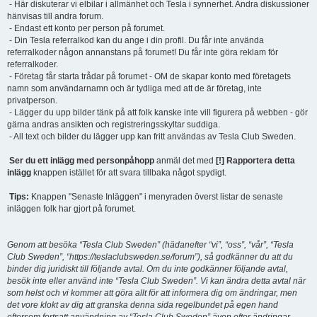
- Här diskuterar vi elbilar i allmänhet och Tesla i synnerhet. Andra diskussioner
hänvisas till andra forum.
- Endast ett konto per person på forumet.
- Din Tesla referralkod kan du ange i din profil. Du får inte använda
referralkoder någon annanstans på forumet! Du får inte göra reklam för
referralkoder.
- Företag får starta trådar på forumet - OM de skapar konto med företagets
namn som användarnamn och är tydliga med att de är företag, inte
privatperson.
- Lägger du upp bilder tänk på att folk kanske inte vill figurera på webben - gör
gärna andras ansikten och registreringsskyltar suddiga.
- All text och bilder du lägger upp kan fritt användas av Tesla Club Sweden.
Ser du ett inlägg med personpåhopp
anmäl det med
[!] Rapportera detta
inlägg
knappen istället för att svara tillbaka något spydigt.
Tips:
Knappen "Senaste Inläggen" i menyraden överst listar de senaste
inläggen folk har gjort på forumet.
Genom att besöka “Tesla Club Sweden” (hädanefter “vi”, “oss”, “vår”, “Tesla
Club Sweden”, “https://teslaclubsweden.se/forum”), så godkänner du att du
binder dig juridiskt till följande avtal. Om du inte godkänner följande avtal,
besök inte eller använd inte “Tesla Club Sweden”. Vi kan ändra detta avtal när
som helst och vi kommer att göra allt för att informera dig om ändringar, men
det vore klokt av dig att granska denna sida regelbundet på egen hand