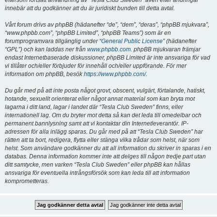
eftersom fortsatt användning av “Tesla Club Sweden” även efter ändringar
innebär att du godkänner att du är juridiskt bunden till detta avtal.
Vårt forum drivs av phpBB (hädanefter “de”, “dem”, “deras”, “phpBB mjukvara”,
“www.phpbb.com”, “phpBB Limited”, “phpBB Teams”) som är en
forumprogramvara tillgänglig under “
General Public License
” (hädanefter
“GPL”) och kan laddas ner från
www.phpbb.com
. phpBB mjukvaran främjar
endast Internetbaserade diskussioner, phpBB Limited är inte ansvariga för vad
vi tillåter och/eller förbjuder för innehåll och/eller uppförande. För mer
information om phpBB, besök
https://www.phpbb.com/
.
Du går med på att inte posta något grovt, obscent, vulgärt, förtalande, hatiskt,
hotande, sexuellt orienterat eller något annat material som kan bryta mot
lagarna i ditt land, lagar i landet där “Tesla Club Sweden” finns, eller
internationell lag. Om du bryter mot detta så kan det leda till omedelbar och
permanent bannlysning samt att vi kontaktar din Internetleverantör. IP-
adressen för alla inlägg sparas. Du går med på att “Tesla Club Sweden” har
rätten att ta bort, redigera, flytta eller stänga vilka trådar som helst, när som
helst. Som användare godkänner du att all information du skriver in sparas i en
databas. Denna information kommer inte att delges till någon tredje part utan
ditt samtycke, men varken “Tesla Club Sweden” eller phpBB kan hållas
ansvariga för eventuella intrångsförsök som kan leda till att information
komprometteras.