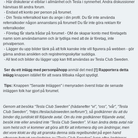
- Här diskuterar vi elbilar i allmänhet och Tesla i synnerhet. Andra diskussioner
hänvisas till andra forum.
- Endast ett konto per person på forumet.
- Din Tesla referralkod kan du ange i din profil. Du får inte använda
referralkoder någon annanstans på forumet! Du får inte göra reklam för
referralkoder.
- Företag får starta trådar på forumet - OM de skapar konto med företagets
namn som användarnamn och är tydliga med att de är företag, inte
privatperson.
- Lägger du upp bilder tänk på att folk kanske inte vill figurera på webben - gör
gärna andras ansikten och registreringsskyltar suddiga.
- All text och bilder du lägger upp kan fritt användas av Tesla Club Sweden.
Ser du ett inlägg med personpåhopp
anmäl det med
[!] Rapportera detta
inlägg
knappen istället för att svara tillbaka något spydigt.
Tips:
Knappen "Senaste Inläggen" i menyraden överst listar de senaste
inläggen folk har gjort på forumet.
Genom att besöka “Tesla Club Sweden” (hädanefter “vi”, “oss”, “vår”, “Tesla
Club Sweden”, “https://teslaclubsweden.se/forum”), så godkänner du att du
binder dig juridiskt till följande avtal. Om du inte godkänner följande avtal,
besök inte eller använd inte “Tesla Club Sweden”. Vi kan ändra detta avtal när
som helst och vi kommer att göra allt för att informera dig om ändringar, men
det vore klokt av dig att granska denna sida regelbundet på egen hand