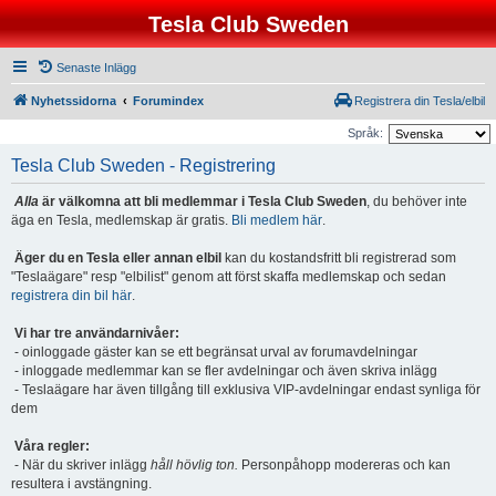
Tesla Club Sweden
Senaste Inlägg
Nyhetssidorna
Forumindex
Registrera din Tesla/elbil
Språk:
Tesla Club Sweden - Registrering
Alla
är välkomna att bli medlemmar i Tesla Club Sweden
, du behöver inte
äga en Tesla, medlemskap är gratis.
Bli medlem här
.
Äger du en Tesla eller annan elbil
kan du kostandsfritt bli registrerad som
"Teslaägare" resp "elbilist" genom att först skaffa medlemskap och sedan
registrera din bil här
.
Vi har tre användarnivåer:
- oinloggade gäster kan se ett begränsat urval av forumavdelningar
- inloggade medlemmar kan se fler avdelningar och även skriva inlägg
- Teslaägare har även tillgång till exklusiva VIP-avdelningar endast synliga för
dem
Våra regler:
- När du skriver inlägg
håll hövlig ton.
Personpåhopp modereras och kan
resultera i avstängning.