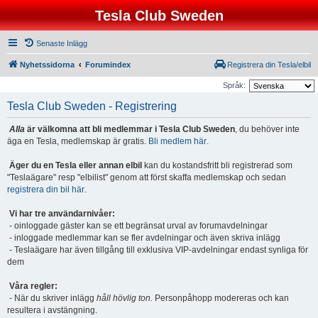
Tesla Club Sweden
Senaste Inlägg
Nyhetssidorna
Forumindex
Registrera din Tesla/elbil
Språk:
Tesla Club Sweden - Registrering
Alla
är välkomna att bli medlemmar i Tesla Club Sweden
, du behöver inte
äga en Tesla, medlemskap är gratis.
Bli medlem här
.
Äger du en Tesla eller annan elbil
kan du kostandsfritt bli registrerad som
"Teslaägare" resp "elbilist" genom att först skaffa medlemskap och sedan
registrera din bil här
.
Vi har tre användarnivåer:
- oinloggade gäster kan se ett begränsat urval av forumavdelningar
- inloggade medlemmar kan se fler avdelningar och även skriva inlägg
- Teslaägare har även tillgång till exklusiva VIP-avdelningar endast synliga för
dem
Våra regler:
- När du skriver inlägg
håll hövlig ton.
Personpåhopp modereras och kan
resultera i avstängning.