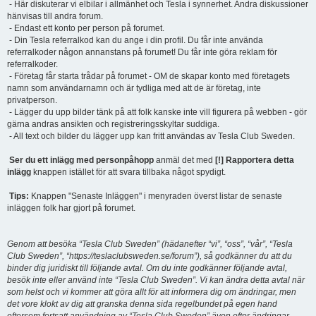
- Här diskuterar vi elbilar i allmänhet och Tesla i synnerhet. Andra diskussioner
hänvisas till andra forum.
- Endast ett konto per person på forumet.
- Din Tesla referralkod kan du ange i din profil. Du får inte använda
referralkoder någon annanstans på forumet! Du får inte göra reklam för
referralkoder.
- Företag får starta trådar på forumet - OM de skapar konto med företagets
namn som användarnamn och är tydliga med att de är företag, inte
privatperson.
- Lägger du upp bilder tänk på att folk kanske inte vill figurera på webben - gör
gärna andras ansikten och registreringsskyltar suddiga.
- All text och bilder du lägger upp kan fritt användas av Tesla Club Sweden.
Ser du ett inlägg med personpåhopp
anmäl det med
[!] Rapportera detta
inlägg
knappen istället för att svara tillbaka något spydigt.
Tips:
Knappen "Senaste Inläggen" i menyraden överst listar de senaste
inläggen folk har gjort på forumet.
Genom att besöka “Tesla Club Sweden” (hädanefter “vi”, “oss”, “vår”, “Tesla
Club Sweden”, “https://teslaclubsweden.se/forum”), så godkänner du att du
binder dig juridiskt till följande avtal. Om du inte godkänner följande avtal,
besök inte eller använd inte “Tesla Club Sweden”. Vi kan ändra detta avtal när
som helst och vi kommer att göra allt för att informera dig om ändringar, men
det vore klokt av dig att granska denna sida regelbundet på egen hand