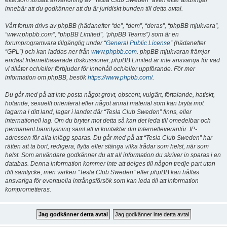
eftersom fortsatt användning av “Tesla Club Sweden” även efter ändringar
innebär att du godkänner att du är juridiskt bunden till detta avtal.
Vårt forum drivs av phpBB (hädanefter “de”, “dem”, “deras”, “phpBB mjukvara”,
“www.phpbb.com”, “phpBB Limited”, “phpBB Teams”) som är en
forumprogramvara tillgänglig under “
General Public License
” (hädanefter
“GPL”) och kan laddas ner från
www.phpbb.com
. phpBB mjukvaran främjar
endast Internetbaserade diskussioner, phpBB Limited är inte ansvariga för vad
vi tillåter och/eller förbjuder för innehåll och/eller uppförande. För mer
information om phpBB, besök
https://www.phpbb.com/
.
Du går med på att inte posta något grovt, obscent, vulgärt, förtalande, hatiskt,
hotande, sexuellt orienterat eller något annat material som kan bryta mot
lagarna i ditt land, lagar i landet där “Tesla Club Sweden” finns, eller
internationell lag. Om du bryter mot detta så kan det leda till omedelbar och
permanent bannlysning samt att vi kontaktar din Internetleverantör. IP-
adressen för alla inlägg sparas. Du går med på att “Tesla Club Sweden” har
rätten att ta bort, redigera, flytta eller stänga vilka trådar som helst, när som
helst. Som användare godkänner du att all information du skriver in sparas i en
databas. Denna information kommer inte att delges till någon tredje part utan
ditt samtycke, men varken “Tesla Club Sweden” eller phpBB kan hållas
ansvariga för eventuella intrångsförsök som kan leda till att information
komprometteras.