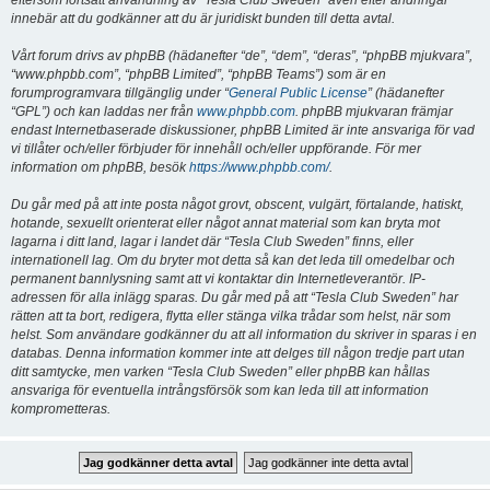
eftersom fortsatt användning av “Tesla Club Sweden” även efter ändringar
innebär att du godkänner att du är juridiskt bunden till detta avtal.
Vårt forum drivs av phpBB (hädanefter “de”, “dem”, “deras”, “phpBB mjukvara”,
“www.phpbb.com”, “phpBB Limited”, “phpBB Teams”) som är en
forumprogramvara tillgänglig under “
General Public License
” (hädanefter
“GPL”) och kan laddas ner från
www.phpbb.com
. phpBB mjukvaran främjar
endast Internetbaserade diskussioner, phpBB Limited är inte ansvariga för vad
vi tillåter och/eller förbjuder för innehåll och/eller uppförande. För mer
information om phpBB, besök
https://www.phpbb.com/
.
Du går med på att inte posta något grovt, obscent, vulgärt, förtalande, hatiskt,
hotande, sexuellt orienterat eller något annat material som kan bryta mot
lagarna i ditt land, lagar i landet där “Tesla Club Sweden” finns, eller
internationell lag. Om du bryter mot detta så kan det leda till omedelbar och
permanent bannlysning samt att vi kontaktar din Internetleverantör. IP-
adressen för alla inlägg sparas. Du går med på att “Tesla Club Sweden” har
rätten att ta bort, redigera, flytta eller stänga vilka trådar som helst, när som
helst. Som användare godkänner du att all information du skriver in sparas i en
databas. Denna information kommer inte att delges till någon tredje part utan
ditt samtycke, men varken “Tesla Club Sweden” eller phpBB kan hållas
ansvariga för eventuella intrångsförsök som kan leda till att information
komprometteras.