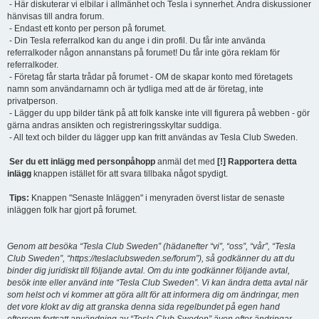
- Här diskuterar vi elbilar i allmänhet och Tesla i synnerhet. Andra diskussioner
hänvisas till andra forum.
- Endast ett konto per person på forumet.
- Din Tesla referralkod kan du ange i din profil. Du får inte använda
referralkoder någon annanstans på forumet! Du får inte göra reklam för
referralkoder.
- Företag får starta trådar på forumet - OM de skapar konto med företagets
namn som användarnamn och är tydliga med att de är företag, inte
privatperson.
- Lägger du upp bilder tänk på att folk kanske inte vill figurera på webben - gör
gärna andras ansikten och registreringsskyltar suddiga.
- All text och bilder du lägger upp kan fritt användas av Tesla Club Sweden.
Ser du ett inlägg med personpåhopp
anmäl det med
[!] Rapportera detta
inlägg
knappen istället för att svara tillbaka något spydigt.
Tips:
Knappen "Senaste Inläggen" i menyraden överst listar de senaste
inläggen folk har gjort på forumet.
Genom att besöka “Tesla Club Sweden” (hädanefter “vi”, “oss”, “vår”, “Tesla
Club Sweden”, “https://teslaclubsweden.se/forum”), så godkänner du att du
binder dig juridiskt till följande avtal. Om du inte godkänner följande avtal,
besök inte eller använd inte “Tesla Club Sweden”. Vi kan ändra detta avtal när
som helst och vi kommer att göra allt för att informera dig om ändringar, men
det vore klokt av dig att granska denna sida regelbundet på egen hand