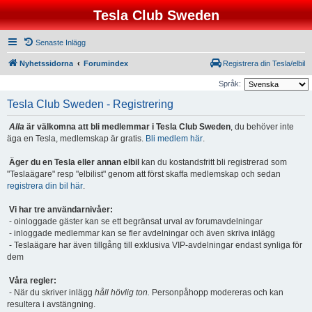
Tesla Club Sweden
Senaste Inlägg
Nyhetssidorna
Forumindex
Registrera din Tesla/elbil
Språk:
Tesla Club Sweden - Registrering
Alla
är välkomna att bli medlemmar i Tesla Club Sweden
, du behöver inte
äga en Tesla, medlemskap är gratis.
Bli medlem här
.
Äger du en Tesla eller annan elbil
kan du kostandsfritt bli registrerad som
"Teslaägare" resp "elbilist" genom att först skaffa medlemskap och sedan
registrera din bil här
.
Vi har tre användarnivåer:
- oinloggade gäster kan se ett begränsat urval av forumavdelningar
- inloggade medlemmar kan se fler avdelningar och även skriva inlägg
- Teslaägare har även tillgång till exklusiva VIP-avdelningar endast synliga för
dem
Våra regler:
- När du skriver inlägg
håll hövlig ton.
Personpåhopp modereras och kan
resultera i avstängning.