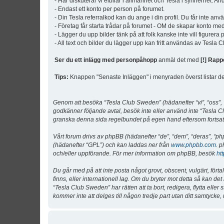
- Här diskuterar vi elbilar i allmänhet och Tesla i synnerhet. An
- Endast ett konto per person på forumet.
- Din Tesla referralkod kan du ange i din profil. Du får inte an
- Företag får starta trådar på forumet - OM de skapar konto me
- Lägger du upp bilder tänk på att folk kanske inte vill figurer
- All text och bilder du lägger upp kan fritt användas av Tesla
Ser du ett inlägg med personpåhopp
anmäl det med
[!] Rapp
Tips:
Knappen "Senaste Inläggen" i menyraden överst listar de 
Genom att besöka “Tesla Club Sweden” (hädanefter “vi”, “oss”, “v
godkänner följande avtal, besök inte eller använd inte “Tesla Cl
granska denna sida regelbundet på egen hand eftersom fortsatt 
Vårt forum drivs av phpBB (hädanefter “de”, “dem”, “deras”, 
(hädanefter “GPL”) och kan laddas ner från
www.phpbb.com
. p
och/eller uppförande. För mer information om phpBB, besök
ht
Du går med på att inte posta något grovt, obscent, vulgärt, förta
finns, eller internationell lag. Om du bryter mot detta så kan d
“Tesla Club Sweden” har rätten att ta bort, redigera, flytta ell
kommer inte att delges till någon tredje part utan ditt samtyck