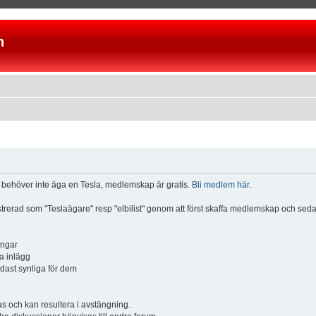
n
u behöver inte äga en Tesla, medlemskap är gratis.
Bli medlem här
.
istrerad som "Teslaägare" resp "elbilist" genom att först skaffa medlemskap och se
ingar
a inlägg
ndast synliga för dem
och kan resultera i avstängning.