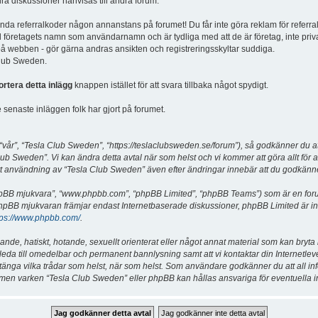
dra diskussioner hänvisas till andra forum.
vända referralkoder någon annanstans på forumet! Du får inte göra reklam för referra
d företagets namn som användarnamn och är tydliga med att de är företag, inte priv
a på webben - gör gärna andras ansikten och registreringsskyltar suddiga.
 Club Sweden.
ortera detta inlägg
knappen istället för att svara tillbaka något spydigt.
senaste inläggen folk har gjort på forumet.
år”, “Tesla Club Sweden”, “https://teslaclubsweden.se/forum”), så godkänner du att du
ub Sweden”. Vi kan ändra detta avtal när som helst och vi kommer att göra allt för a
användning av “Tesla Club Sweden” även efter ändringar innebär att du godkänner att
“phpBB mjukvara”, “www.phpbb.com”, “phpBB Limited”, “phpBB Teams”) som är en for
hpBB mjukvaran främjar endast Internetbaserade diskussioner, phpBB Limited är inte a
tps://www.phpbb.com/
.
lande, hatiskt, hotande, sexuellt orienterat eller något annat material som kan bryta
et leda till omedelbar och permanent bannlysning samt att vi kontaktar din Internetle
er stänga vilka trådar som helst, när som helst. Som användare godkänner du att all i
e, men varken “Tesla Club Sweden” eller phpBB kan hållas ansvariga för eventuella i