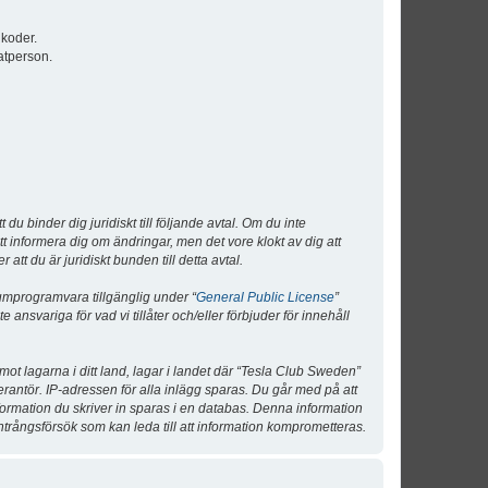
lkoder.
atperson.
 binder dig juridiskt till följande avtal. Om du inte
tt informera dig om ändringar, men det vore klokt av dig att
 du är juridiskt bunden till detta avtal.
umprogramvara tillgänglig under “
General Public License
”
nsvariga för vad vi tillåter och/eller förbjuder för innehåll
 mot lagarna i ditt land, lagar i landet där “Tesla Club Sweden”
verantör. IP-adressen för alla inlägg sparas. Du går med på att
nformation du skriver in sparas i en databas. Denna information
ntrångsförsök som kan leda till att information komprometteras.