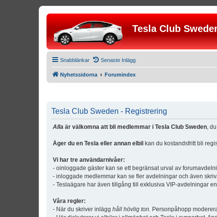
Tesla Club Swede
Snabblänkar
Senaste Inlägg
Nyhetssidorna
Forumindex
Tesla Club Sweden - Registrering
Alla
är välkomna att bli medlemmar i Tesla Club Sweden
, d
Äger du en Tesla eller annan elbil
kan du kostandsfritt bli reg
Vi har tre användarnivåer:
- oinloggade gäster kan se ett begränsat urval av forumavdeln
- inloggade medlemmar kan se fler avdelningar och även skriv
- Teslaägare har även tillgång till exklusiva VIP-avdelningar e
Våra regler:
- När du skriver inlägg
håll hövlig ton.
Personpåhopp modereras 