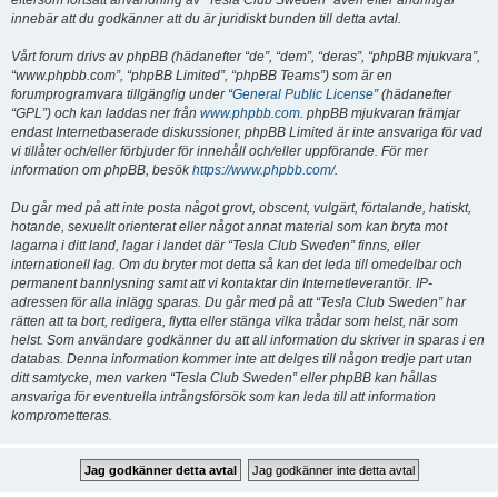
eftersom fortsatt användning av “Tesla Club Sweden” även efter ändringar
innebär att du godkänner att du är juridiskt bunden till detta avtal.
Vårt forum drivs av phpBB (hädanefter “de”, “dem”, “deras”, “phpBB mjukvara”,
“www.phpbb.com”, “phpBB Limited”, “phpBB Teams”) som är en
forumprogramvara tillgänglig under “
General Public License
” (hädanefter
“GPL”) och kan laddas ner från
www.phpbb.com
. phpBB mjukvaran främjar
endast Internetbaserade diskussioner, phpBB Limited är inte ansvariga för vad
vi tillåter och/eller förbjuder för innehåll och/eller uppförande. För mer
information om phpBB, besök
https://www.phpbb.com/
.
Du går med på att inte posta något grovt, obscent, vulgärt, förtalande, hatiskt,
hotande, sexuellt orienterat eller något annat material som kan bryta mot
lagarna i ditt land, lagar i landet där “Tesla Club Sweden” finns, eller
internationell lag. Om du bryter mot detta så kan det leda till omedelbar och
permanent bannlysning samt att vi kontaktar din Internetleverantör. IP-
adressen för alla inlägg sparas. Du går med på att “Tesla Club Sweden” har
rätten att ta bort, redigera, flytta eller stänga vilka trådar som helst, när som
helst. Som användare godkänner du att all information du skriver in sparas i en
databas. Denna information kommer inte att delges till någon tredje part utan
ditt samtycke, men varken “Tesla Club Sweden” eller phpBB kan hållas
ansvariga för eventuella intrångsförsök som kan leda till att information
komprometteras.