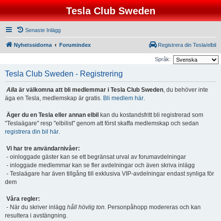
Tesla Club Sweden
Senaste Inlägg
Nyhetssidorna
Forumindex
Registrera din Tesla/elbil
Språk:
Tesla Club Sweden - Registrering
Alla
är välkomna att bli medlemmar i Tesla Club Sweden
, du behöver inte
äga en Tesla, medlemskap är gratis.
Bli medlem här
.
Äger du en Tesla eller annan elbil
kan du kostandsfritt bli registrerad som
"Teslaägare" resp "elbilist" genom att först skaffa medlemskap och sedan
registrera din bil här
.
Vi har tre användarnivåer:
- oinloggade gäster kan se ett begränsat urval av forumavdelningar
- inloggade medlemmar kan se fler avdelningar och även skriva inlägg
- Teslaägare har även tillgång till exklusiva VIP-avdelningar endast synliga för
dem
Våra regler:
- När du skriver inlägg
håll hövlig ton.
Personpåhopp modereras och kan
resultera i avstängning.