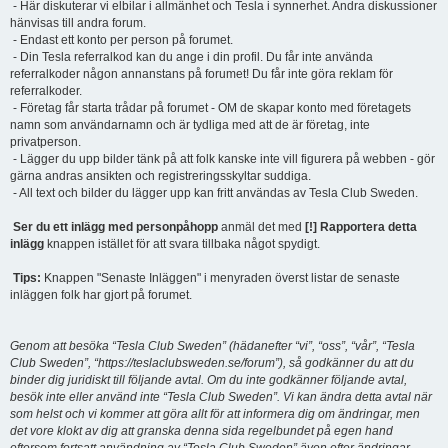
- Här diskuterar vi elbilar i allmänhet och Tesla i synnerhet. Andra diskussioner
hänvisas till andra forum.
- Endast ett konto per person på forumet.
- Din Tesla referralkod kan du ange i din profil. Du får inte använda
referralkoder någon annanstans på forumet! Du får inte göra reklam för
referralkoder.
- Företag får starta trådar på forumet - OM de skapar konto med företagets
namn som användarnamn och är tydliga med att de är företag, inte
privatperson.
- Lägger du upp bilder tänk på att folk kanske inte vill figurera på webben - gör
gärna andras ansikten och registreringsskyltar suddiga.
- All text och bilder du lägger upp kan fritt användas av Tesla Club Sweden.
Ser du ett inlägg med personpåhopp
anmäl det med
[!] Rapportera detta
inlägg
knappen istället för att svara tillbaka något spydigt.
Tips:
Knappen "Senaste Inläggen" i menyraden överst listar de senaste
inläggen folk har gjort på forumet.
Genom att besöka “Tesla Club Sweden” (hädanefter “vi”, “oss”, “vår”, “Tesla
Club Sweden”, “https://teslaclubsweden.se/forum”), så godkänner du att du
binder dig juridiskt till följande avtal. Om du inte godkänner följande avtal,
besök inte eller använd inte “Tesla Club Sweden”. Vi kan ändra detta avtal när
som helst och vi kommer att göra allt för att informera dig om ändringar, men
det vore klokt av dig att granska denna sida regelbundet på egen hand