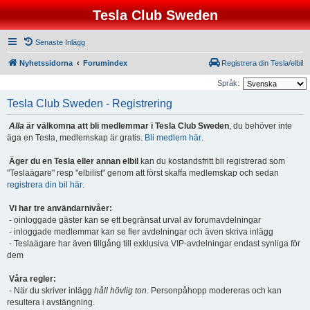
Tesla Club Sweden
Senaste Inlägg
Nyhetssidorna
Forumindex
Registrera din Tesla/elbil
Språk:
Tesla Club Sweden - Registrering
Alla
är välkomna att bli medlemmar i Tesla Club Sweden
, du behöver inte
äga en Tesla, medlemskap är gratis.
Bli medlem här
.
Äger du en Tesla eller annan elbil
kan du kostandsfritt bli registrerad som
"Teslaägare" resp "elbilist" genom att först skaffa medlemskap och sedan
registrera din bil här
.
Vi har tre användarnivåer:
- oinloggade gäster kan se ett begränsat urval av forumavdelningar
- inloggade medlemmar kan se fler avdelningar och även skriva inlägg
- Teslaägare har även tillgång till exklusiva VIP-avdelningar endast synliga för
dem
Våra regler:
- När du skriver inlägg
håll hövlig ton.
Personpåhopp modereras och kan
resultera i avstängning.