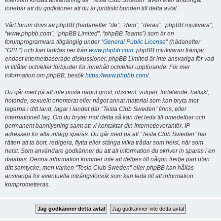
eftersom fortsatt användning av “Tesla Club Sweden” även efter ändringar
innebär att du godkänner att du är juridiskt bunden till detta avtal.
Vårt forum drivs av phpBB (hädanefter “de”, “dem”, “deras”, “phpBB mjukvara”,
“www.phpbb.com”, “phpBB Limited”, “phpBB Teams”) som är en
forumprogramvara tillgänglig under “
General Public License
” (hädanefter
“GPL”) och kan laddas ner från
www.phpbb.com
. phpBB mjukvaran främjar
endast Internetbaserade diskussioner, phpBB Limited är inte ansvariga för vad
vi tillåter och/eller förbjuder för innehåll och/eller uppförande. För mer
information om phpBB, besök
https://www.phpbb.com/
.
Du går med på att inte posta något grovt, obscent, vulgärt, förtalande, hatiskt,
hotande, sexuellt orienterat eller något annat material som kan bryta mot
lagarna i ditt land, lagar i landet där “Tesla Club Sweden” finns, eller
internationell lag. Om du bryter mot detta så kan det leda till omedelbar och
permanent bannlysning samt att vi kontaktar din Internetleverantör. IP-
adressen för alla inlägg sparas. Du går med på att “Tesla Club Sweden” har
rätten att ta bort, redigera, flytta eller stänga vilka trådar som helst, när som
helst. Som användare godkänner du att all information du skriver in sparas i en
databas. Denna information kommer inte att delges till någon tredje part utan
ditt samtycke, men varken “Tesla Club Sweden” eller phpBB kan hållas
ansvariga för eventuella intrångsförsök som kan leda till att information
komprometteras.