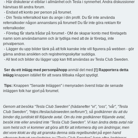
- Här diskuterar vi elbilar i allmänhet och Tesla i synnerhet. Andra diskussioner
hänvisas till andra forum.
- Endast ett konto per person på forumet.
- Din Tesla referralkod kan du ange i din profil. Du får inte använda
referralkoder någon annanstans på forumet! Du får inte göra reklam för
referralkoder.
- Företag får starta trådar på forumet - OM de skapar konto med företagets
namn som användarnamn och är tydliga med att de är företag, inte
privatperson.
- Lägger du upp bilder tänk på att folk kanske inte vill figurera på webben - gör
gärna andras ansikten och registreringsskyltar suddiga.
- All text och bilder du lägger upp kan fritt användas av Tesla Club Sweden.
Ser du ett inlägg med personpåhopp
anmäl det med
[!] Rapportera detta
inlägg
knappen istället för att svara tillbaka något spydigt.
Tips:
Knappen "Senaste Inläggen" i menyraden överst listar de senaste
inläggen folk har gjort på forumet.
Genom att besöka “Tesla Club Sweden” (hädanefter “vi”, “oss”, “vår”, “Tesla
Club Sweden”, “https://teslaclubsweden.se/forum”), så godkänner du att du
binder dig juridiskt till följande avtal. Om du inte godkänner följande avtal,
besök inte eller använd inte “Tesla Club Sweden”. Vi kan ändra detta avtal när
som helst och vi kommer att göra allt för att informera dig om ändringar, men
det vore klokt av dig att granska denna sida regelbundet på egen hand