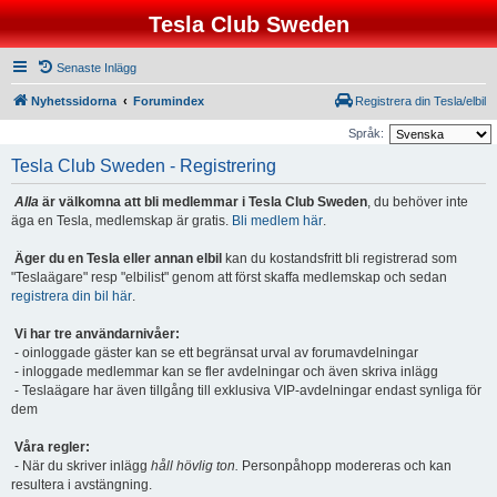
Tesla Club Sweden
Senaste Inlägg
Nyhetssidorna
Forumindex
Registrera din Tesla/elbil
Språk:
Tesla Club Sweden - Registrering
Alla
är välkomna att bli medlemmar i Tesla Club Sweden
, du behöver inte
äga en Tesla, medlemskap är gratis.
Bli medlem här
.
Äger du en Tesla eller annan elbil
kan du kostandsfritt bli registrerad som
"Teslaägare" resp "elbilist" genom att först skaffa medlemskap och sedan
registrera din bil här
.
Vi har tre användarnivåer:
- oinloggade gäster kan se ett begränsat urval av forumavdelningar
- inloggade medlemmar kan se fler avdelningar och även skriva inlägg
- Teslaägare har även tillgång till exklusiva VIP-avdelningar endast synliga för
dem
Våra regler:
- När du skriver inlägg
håll hövlig ton.
Personpåhopp modereras och kan
resultera i avstängning.