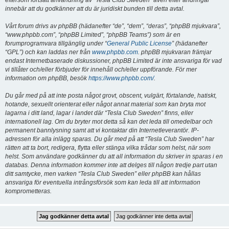
eftersom fortsatt användning av “Tesla Club Sweden” även efter ändringar
innebär att du godkänner att du är juridiskt bunden till detta avtal.
Vårt forum drivs av phpBB (hädanefter “de”, “dem”, “deras”, “phpBB mjukvara”,
“www.phpbb.com”, “phpBB Limited”, “phpBB Teams”) som är en
forumprogramvara tillgänglig under “
General Public License
” (hädanefter
“GPL”) och kan laddas ner från
www.phpbb.com
. phpBB mjukvaran främjar
endast Internetbaserade diskussioner, phpBB Limited är inte ansvariga för vad
vi tillåter och/eller förbjuder för innehåll och/eller uppförande. För mer
information om phpBB, besök
https://www.phpbb.com/
.
Du går med på att inte posta något grovt, obscent, vulgärt, förtalande, hatiskt,
hotande, sexuellt orienterat eller något annat material som kan bryta mot
lagarna i ditt land, lagar i landet där “Tesla Club Sweden” finns, eller
internationell lag. Om du bryter mot detta så kan det leda till omedelbar och
permanent bannlysning samt att vi kontaktar din Internetleverantör. IP-
adressen för alla inlägg sparas. Du går med på att “Tesla Club Sweden” har
rätten att ta bort, redigera, flytta eller stänga vilka trådar som helst, när som
helst. Som användare godkänner du att all information du skriver in sparas i en
databas. Denna information kommer inte att delges till någon tredje part utan
ditt samtycke, men varken “Tesla Club Sweden” eller phpBB kan hållas
ansvariga för eventuella intrångsförsök som kan leda till att information
komprometteras.