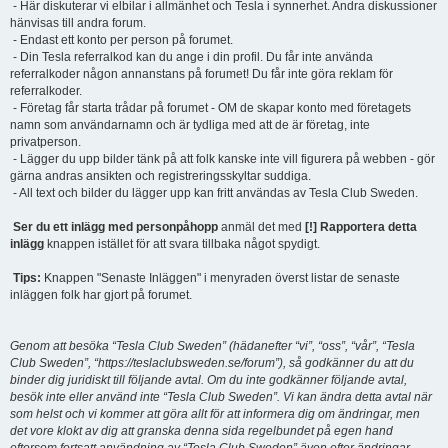
- Här diskuterar vi elbilar i allmänhet och Tesla i synnerhet. Andra diskussioner
hänvisas till andra forum.
- Endast ett konto per person på forumet.
- Din Tesla referralkod kan du ange i din profil. Du får inte använda
referralkoder någon annanstans på forumet! Du får inte göra reklam för
referralkoder.
- Företag får starta trådar på forumet - OM de skapar konto med företagets
namn som användarnamn och är tydliga med att de är företag, inte
privatperson.
- Lägger du upp bilder tänk på att folk kanske inte vill figurera på webben - gör
gärna andras ansikten och registreringsskyltar suddiga.
- All text och bilder du lägger upp kan fritt användas av Tesla Club Sweden.
Ser du ett inlägg med personpåhopp
anmäl det med
[!] Rapportera detta
inlägg
knappen istället för att svara tillbaka något spydigt.
Tips:
Knappen "Senaste Inläggen" i menyraden överst listar de senaste
inläggen folk har gjort på forumet.
Genom att besöka “Tesla Club Sweden” (hädanefter “vi”, “oss”, “vår”, “Tesla
Club Sweden”, “https://teslaclubsweden.se/forum”), så godkänner du att du
binder dig juridiskt till följande avtal. Om du inte godkänner följande avtal,
besök inte eller använd inte “Tesla Club Sweden”. Vi kan ändra detta avtal när
som helst och vi kommer att göra allt för att informera dig om ändringar, men
det vore klokt av dig att granska denna sida regelbundet på egen hand