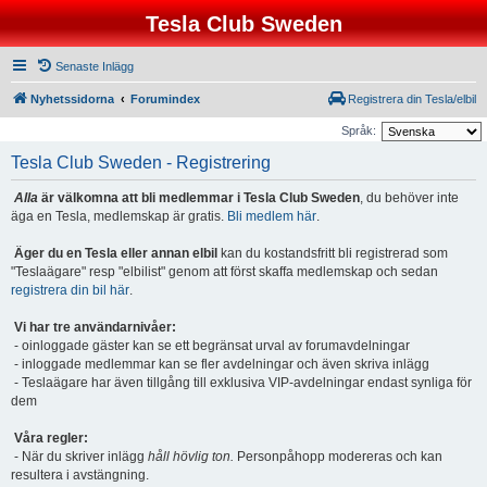
Tesla Club Sweden
Senaste Inlägg
Nyhetssidorna
Forumindex
Registrera din Tesla/elbil
Språk:
Tesla Club Sweden - Registrering
Alla
är välkomna att bli medlemmar i Tesla Club Sweden
, du behöver inte
äga en Tesla, medlemskap är gratis.
Bli medlem här
.
Äger du en Tesla eller annan elbil
kan du kostandsfritt bli registrerad som
"Teslaägare" resp "elbilist" genom att först skaffa medlemskap och sedan
registrera din bil här
.
Vi har tre användarnivåer:
- oinloggade gäster kan se ett begränsat urval av forumavdelningar
- inloggade medlemmar kan se fler avdelningar och även skriva inlägg
- Teslaägare har även tillgång till exklusiva VIP-avdelningar endast synliga för
dem
Våra regler:
- När du skriver inlägg
håll hövlig ton.
Personpåhopp modereras och kan
resultera i avstängning.