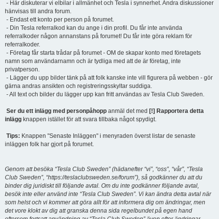
- Här diskuterar vi elbilar i allmänhet och Tesla i synnerhet. Andra diskussioner
hänvisas till andra forum.
- Endast ett konto per person på forumet.
- Din Tesla referralkod kan du ange i din profil. Du får inte använda
referralkoder någon annanstans på forumet! Du får inte göra reklam för
referralkoder.
- Företag får starta trådar på forumet - OM de skapar konto med företagets
namn som användarnamn och är tydliga med att de är företag, inte
privatperson.
- Lägger du upp bilder tänk på att folk kanske inte vill figurera på webben - gör
gärna andras ansikten och registreringsskyltar suddiga.
- All text och bilder du lägger upp kan fritt användas av Tesla Club Sweden.
Ser du ett inlägg med personpåhopp
anmäl det med
[!] Rapportera detta
inlägg
knappen istället för att svara tillbaka något spydigt.
Tips:
Knappen "Senaste Inläggen" i menyraden överst listar de senaste
inläggen folk har gjort på forumet.
Genom att besöka “Tesla Club Sweden” (hädanefter “vi”, “oss”, “vår”, “Tesla
Club Sweden”, “https://teslaclubsweden.se/forum”), så godkänner du att du
binder dig juridiskt till följande avtal. Om du inte godkänner följande avtal,
besök inte eller använd inte “Tesla Club Sweden”. Vi kan ändra detta avtal när
som helst och vi kommer att göra allt för att informera dig om ändringar, men
det vore klokt av dig att granska denna sida regelbundet på egen hand