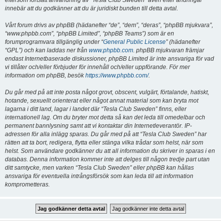
eftersom fortsatt användning av “Tesla Club Sweden” även efter ändringar
innebär att du godkänner att du är juridiskt bunden till detta avtal.
Vårt forum drivs av phpBB (hädanefter “de”, “dem”, “deras”, “phpBB mjukvara”,
“www.phpbb.com”, “phpBB Limited”, “phpBB Teams”) som är en
forumprogramvara tillgänglig under “
General Public License
” (hädanefter
“GPL”) och kan laddas ner från
www.phpbb.com
. phpBB mjukvaran främjar
endast Internetbaserade diskussioner, phpBB Limited är inte ansvariga för vad
vi tillåter och/eller förbjuder för innehåll och/eller uppförande. För mer
information om phpBB, besök
https://www.phpbb.com/
.
Du går med på att inte posta något grovt, obscent, vulgärt, förtalande, hatiskt,
hotande, sexuellt orienterat eller något annat material som kan bryta mot
lagarna i ditt land, lagar i landet där “Tesla Club Sweden” finns, eller
internationell lag. Om du bryter mot detta så kan det leda till omedelbar och
permanent bannlysning samt att vi kontaktar din Internetleverantör. IP-
adressen för alla inlägg sparas. Du går med på att “Tesla Club Sweden” har
rätten att ta bort, redigera, flytta eller stänga vilka trådar som helst, när som
helst. Som användare godkänner du att all information du skriver in sparas i en
databas. Denna information kommer inte att delges till någon tredje part utan
ditt samtycke, men varken “Tesla Club Sweden” eller phpBB kan hållas
ansvariga för eventuella intrångsförsök som kan leda till att information
komprometteras.