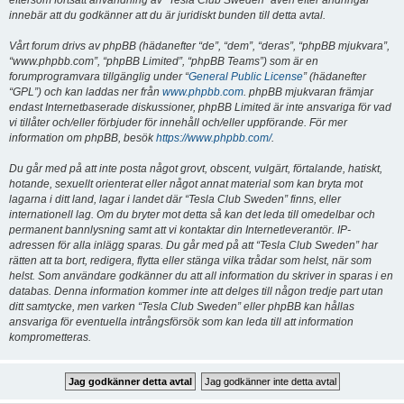
eftersom fortsatt användning av “Tesla Club Sweden” även efter ändringar
innebär att du godkänner att du är juridiskt bunden till detta avtal.
Vårt forum drivs av phpBB (hädanefter “de”, “dem”, “deras”, “phpBB mjukvara”,
“www.phpbb.com”, “phpBB Limited”, “phpBB Teams”) som är en
forumprogramvara tillgänglig under “
General Public License
” (hädanefter
“GPL”) och kan laddas ner från
www.phpbb.com
. phpBB mjukvaran främjar
endast Internetbaserade diskussioner, phpBB Limited är inte ansvariga för vad
vi tillåter och/eller förbjuder för innehåll och/eller uppförande. För mer
information om phpBB, besök
https://www.phpbb.com/
.
Du går med på att inte posta något grovt, obscent, vulgärt, förtalande, hatiskt,
hotande, sexuellt orienterat eller något annat material som kan bryta mot
lagarna i ditt land, lagar i landet där “Tesla Club Sweden” finns, eller
internationell lag. Om du bryter mot detta så kan det leda till omedelbar och
permanent bannlysning samt att vi kontaktar din Internetleverantör. IP-
adressen för alla inlägg sparas. Du går med på att “Tesla Club Sweden” har
rätten att ta bort, redigera, flytta eller stänga vilka trådar som helst, när som
helst. Som användare godkänner du att all information du skriver in sparas i en
databas. Denna information kommer inte att delges till någon tredje part utan
ditt samtycke, men varken “Tesla Club Sweden” eller phpBB kan hållas
ansvariga för eventuella intrångsförsök som kan leda till att information
komprometteras.