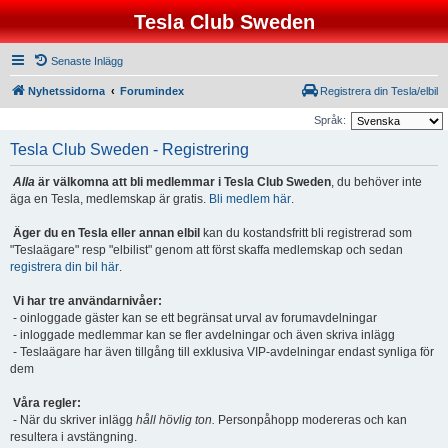
Tesla Club Sweden
Senaste Inlägg
Nyhetssidorna
Forumindex
Registrera din Tesla/elbil
Språk:
Tesla Club Sweden - Registrering
Alla
är välkomna att bli medlemmar i Tesla Club Sweden
, du behöver inte
äga en Tesla, medlemskap är gratis.
Bli medlem här
.
Äger du en Tesla eller annan elbil
kan du kostandsfritt bli registrerad som
"Teslaägare" resp "elbilist" genom att först skaffa medlemskap och sedan
registrera din bil här
.
Vi har tre användarnivåer:
- oinloggade gäster kan se ett begränsat urval av forumavdelningar
- inloggade medlemmar kan se fler avdelningar och även skriva inlägg
- Teslaägare har även tillgång till exklusiva VIP-avdelningar endast synliga för
dem
Våra regler:
- När du skriver inlägg
håll hövlig ton.
Personpåhopp modereras och kan
resultera i avstängning.