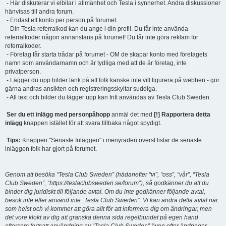
- Här diskuterar vi elbilar i allmänhet och Tesla i synnerhet. Andra diskussioner
hänvisas till andra forum.
- Endast ett konto per person på forumet.
- Din Tesla referralkod kan du ange i din profil. Du får inte använda
referralkoder någon annanstans på forumet! Du får inte göra reklam för
referralkoder.
- Företag får starta trådar på forumet - OM de skapar konto med företagets
namn som användarnamn och är tydliga med att de är företag, inte
privatperson.
- Lägger du upp bilder tänk på att folk kanske inte vill figurera på webben - gör
gärna andras ansikten och registreringsskyltar suddiga.
- All text och bilder du lägger upp kan fritt användas av Tesla Club Sweden.
Ser du ett inlägg med personpåhopp
anmäl det med
[!] Rapportera detta
inlägg
knappen istället för att svara tillbaka något spydigt.
Tips:
Knappen "Senaste Inläggen" i menyraden överst listar de senaste
inläggen folk har gjort på forumet.
Genom att besöka “Tesla Club Sweden” (hädanefter “vi”, “oss”, “vår”, “Tesla
Club Sweden”, “https://teslaclubsweden.se/forum”), så godkänner du att du
binder dig juridiskt till följande avtal. Om du inte godkänner följande avtal,
besök inte eller använd inte “Tesla Club Sweden”. Vi kan ändra detta avtal när
som helst och vi kommer att göra allt för att informera dig om ändringar, men
det vore klokt av dig att granska denna sida regelbundet på egen hand