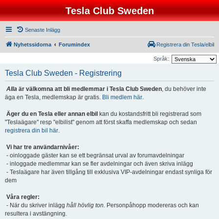
Tesla Club Sweden
Senaste Inlägg
Nyhetssidorna
Forumindex
Registrera din Tesla/elbil
Språk:
Tesla Club Sweden - Registrering
Alla
är välkomna att bli medlemmar i Tesla Club Sweden
, du behöver inte
äga en Tesla, medlemskap är gratis.
Bli medlem här
.
Äger du en Tesla eller annan elbil
kan du kostandsfritt bli registrerad som
"Teslaägare" resp "elbilist" genom att först skaffa medlemskap och sedan
registrera din bil här
.
Vi har tre användarnivåer:
- oinloggade gäster kan se ett begränsat urval av forumavdelningar
- inloggade medlemmar kan se fler avdelningar och även skriva inlägg
- Teslaägare har även tillgång till exklusiva VIP-avdelningar endast synliga för
dem
Våra regler:
- När du skriver inlägg
håll hövlig ton.
Personpåhopp modereras och kan
resultera i avstängning.