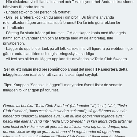
- Här diskuterar vi elbilar i allmänhet och Tesla i synnerhet. Andra diskussioner
hänvisas till andra forum.
- Endast ett konto per person på forumet.
- Din Tesla referralkod kan du ange i din profil. Du får inte använda
referralkoder någon annanstans på forumet! Du får inte göra reklam för
referralkoder.
- Företag får starta trådar på forumet - OM de skapar konto med företagets
namn som användarnamn och är tydliga med att de är företag, inte
privatperson.
- Lägger du upp bilder tänk på att folk kanske inte vill figurera på webben - gör
gärna andras ansikten och registreringsskyltar suddiga.
- All text och bilder du lägger upp kan fritt användas av Tesla Club Sweden.
Ser du ett inlägg med personpåhopp
anmäl det med
[!] Rapportera detta
inlägg
knappen istället för att svara tillbaka något spydigt.
Tips:
Knappen "Senaste Inläggen" i menyraden överst listar de senaste
inläggen folk har gjort på forumet.
Genom att besöka “Tesla Club Sweden” (hädanefter “vi”, “oss”, “vår”, “Tesla
Club Sweden”, “https://teslaclubsweden.se/forum”), så godkänner du att du
binder dig juridiskt till följande avtal. Om du inte godkänner följande avtal,
besök inte eller använd inte “Tesla Club Sweden”. Vi kan ändra detta avtal när
som helst och vi kommer att göra allt för att informera dig om ändringar, men
det vore klokt av dig att granska denna sida regelbundet på egen hand