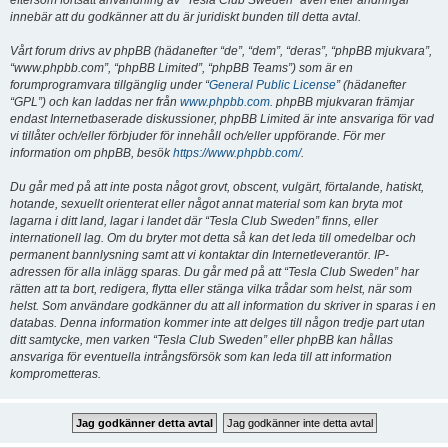
eftersom fortsatt användning av “Tesla Club Sweden” även efter ändringar
innebär att du godkänner att du är juridiskt bunden till detta avtal.
Vårt forum drivs av phpBB (hädanefter “de”, “dem”, “deras”, “phpBB mjukvara”,
“www.phpbb.com”, “phpBB Limited”, “phpBB Teams”) som är en
forumprogramvara tillgänglig under “
General Public License
” (hädanefter
“GPL”) och kan laddas ner från
www.phpbb.com
. phpBB mjukvaran främjar
endast Internetbaserade diskussioner, phpBB Limited är inte ansvariga för vad
vi tillåter och/eller förbjuder för innehåll och/eller uppförande. För mer
information om phpBB, besök
https://www.phpbb.com/
.
Du går med på att inte posta något grovt, obscent, vulgärt, förtalande, hatiskt,
hotande, sexuellt orienterat eller något annat material som kan bryta mot
lagarna i ditt land, lagar i landet där “Tesla Club Sweden” finns, eller
internationell lag. Om du bryter mot detta så kan det leda till omedelbar och
permanent bannlysning samt att vi kontaktar din Internetleverantör. IP-
adressen för alla inlägg sparas. Du går med på att “Tesla Club Sweden” har
rätten att ta bort, redigera, flytta eller stänga vilka trådar som helst, när som
helst. Som användare godkänner du att all information du skriver in sparas i en
databas. Denna information kommer inte att delges till någon tredje part utan
ditt samtycke, men varken “Tesla Club Sweden” eller phpBB kan hållas
ansvariga för eventuella intrångsförsök som kan leda till att information
komprometteras.