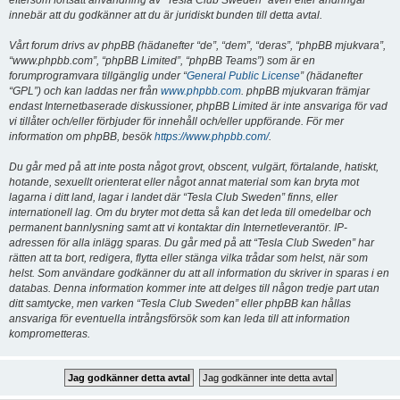
eftersom fortsatt användning av “Tesla Club Sweden” även efter ändringar
innebär att du godkänner att du är juridiskt bunden till detta avtal.
Vårt forum drivs av phpBB (hädanefter “de”, “dem”, “deras”, “phpBB mjukvara”,
“www.phpbb.com”, “phpBB Limited”, “phpBB Teams”) som är en
forumprogramvara tillgänglig under “
General Public License
” (hädanefter
“GPL”) och kan laddas ner från
www.phpbb.com
. phpBB mjukvaran främjar
endast Internetbaserade diskussioner, phpBB Limited är inte ansvariga för vad
vi tillåter och/eller förbjuder för innehåll och/eller uppförande. För mer
information om phpBB, besök
https://www.phpbb.com/
.
Du går med på att inte posta något grovt, obscent, vulgärt, förtalande, hatiskt,
hotande, sexuellt orienterat eller något annat material som kan bryta mot
lagarna i ditt land, lagar i landet där “Tesla Club Sweden” finns, eller
internationell lag. Om du bryter mot detta så kan det leda till omedelbar och
permanent bannlysning samt att vi kontaktar din Internetleverantör. IP-
adressen för alla inlägg sparas. Du går med på att “Tesla Club Sweden” har
rätten att ta bort, redigera, flytta eller stänga vilka trådar som helst, när som
helst. Som användare godkänner du att all information du skriver in sparas i en
databas. Denna information kommer inte att delges till någon tredje part utan
ditt samtycke, men varken “Tesla Club Sweden” eller phpBB kan hållas
ansvariga för eventuella intrångsförsök som kan leda till att information
komprometteras.