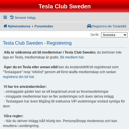
Tesla Club Sweden
Senaste Inlägg
Nyhetssidorna
Forumindex
Registrera din Tesla/elbil
Språk:
Tesla Club Sweden - Registrering
Alla
är välkomna att bli medlemmar i Tesla Club Sweden
, du behöver inte
äga en Tesla, medlemskap är gratis.
Bli medlem här
.
Äger du en Tesla eller annan elbil
kan du kostandsfritt bli registrerad som
"Teslaägare" resp "elbilist" genom att först skaffa medlemskap och sedan
registrera din bil här
.
Vi har tre användarnivåer:
- oinloggade gäster kan se ett begränsat urval av forumavdelningar
- inloggade medlemmar kan se fler avdelningar och även skriva inlägg
- Teslaägare har även tillgång till exklusiva VIP-avdelningar endast synliga för
dem
Våra regler:
- När du skriver inlägg
håll hövlig ton.
Personpåhopp modereras och kan
resultera i avstängning.