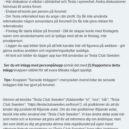
- Här diskuterar vi elbilar i allmänhet och Tesla i synnerhet. Andra diskussioner
hänvisas till andra forum.
- Endast ett konto per person på forumet.
- Din Tesla referralkod kan du ange i din profil. Du får inte använda
referralkoder någon annanstans på forumet! Du får inte göra reklam för
referralkoder.
- Företag får starta trådar på forumet - OM de skapar konto med företagets
namn som användarnamn och är tydliga med att de är företag, inte
privatperson.
- Lägger du upp bilder tänk på att folk kanske inte vill figurera på webben - gör
gärna andras ansikten och registreringsskyltar suddiga.
- All text och bilder du lägger upp kan fritt användas av Tesla Club Sweden.
Ser du ett inlägg med personpåhopp
anmäl det med
[!] Rapportera detta
inlägg
knappen istället för att svara tillbaka något spydigt.
Tips:
Knappen "Senaste Inläggen" i menyraden överst listar de senaste
inläggen folk har gjort på forumet.
Genom att besöka “Tesla Club Sweden” (hädanefter “vi”, “oss”, “vår”, “Tesla
Club Sweden”, “https://teslaclubsweden.se/forum”), så godkänner du att du
binder dig juridiskt till följande avtal. Om du inte godkänner följande avtal,
besök inte eller använd inte “Tesla Club Sweden”. Vi kan ändra detta avtal när
som helst och vi kommer att göra allt för att informera dig om ändringar, men
det vore klokt av dig att granska denna sida regelbundet på egen hand