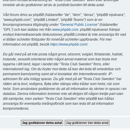
eftersom fortsatt användning av “Tesla Club Sweden” även efter ändringar
innebär att du godkänner att du är juridiskt bunden till detta avtal.
Vårt forum drivs av phpBB (hädanefter “de”, “dem”, “deras”, “phpBB mjukvara”,
“www.phpbb.com”, “phpBB Limited”, “phpBB Teams”) som är en
forumprogramvara tillgänglig under “
General Public License
” (hädanefter
“GPL”) och kan laddas ner från
www.phpbb.com
. phpBB mjukvaran främjar
endast Internetbaserade diskussioner, phpBB Limited är inte ansvariga för vad
vi tillåter och/eller förbjuder för innehåll och/eller uppförande. För mer
information om phpBB, besök
https://www.phpbb.com/
.
Du går med på att inte posta något grovt, obscent, vulgärt, förtalande, hatiskt,
hotande, sexuellt orienterat eller något annat material som kan bryta mot
lagarna i ditt land, lagar i landet där “Tesla Club Sweden” finns, eller
internationell lag. Om du bryter mot detta så kan det leda till omedelbar och
permanent bannlysning samt att vi kontaktar din Internetleverantör. IP-
adressen för alla inlägg sparas. Du går med på att “Tesla Club Sweden” har
rätten att ta bort, redigera, flytta eller stänga vilka trådar som helst, när som
helst. Som användare godkänner du att all information du skriver in sparas i en
databas. Denna information kommer inte att delges till någon tredje part utan
ditt samtycke, men varken “Tesla Club Sweden” eller phpBB kan hållas
ansvariga för eventuella intrångsförsök som kan leda till att information
komprometteras.