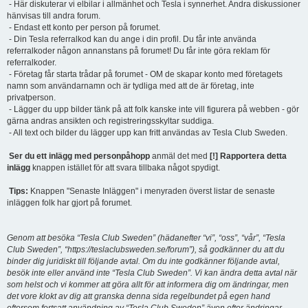
- Här diskuterar vi elbilar i allmänhet och Tesla i synnerhet. Andra diskussioner
hänvisas till andra forum.
- Endast ett konto per person på forumet.
- Din Tesla referralkod kan du ange i din profil. Du får inte använda
referralkoder någon annanstans på forumet! Du får inte göra reklam för
referralkoder.
- Företag får starta trådar på forumet - OM de skapar konto med företagets
namn som användarnamn och är tydliga med att de är företag, inte
privatperson.
- Lägger du upp bilder tänk på att folk kanske inte vill figurera på webben - gör
gärna andras ansikten och registreringsskyltar suddiga.
- All text och bilder du lägger upp kan fritt användas av Tesla Club Sweden.
Ser du ett inlägg med personpåhopp
anmäl det med
[!] Rapportera detta
inlägg
knappen istället för att svara tillbaka något spydigt.
Tips:
Knappen "Senaste Inläggen" i menyraden överst listar de senaste
inläggen folk har gjort på forumet.
Genom att besöka “Tesla Club Sweden” (hädanefter “vi”, “oss”, “vår”, “Tesla
Club Sweden”, “https://teslaclubsweden.se/forum”), så godkänner du att du
binder dig juridiskt till följande avtal. Om du inte godkänner följande avtal,
besök inte eller använd inte “Tesla Club Sweden”. Vi kan ändra detta avtal när
som helst och vi kommer att göra allt för att informera dig om ändringar, men
det vore klokt av dig att granska denna sida regelbundet på egen hand