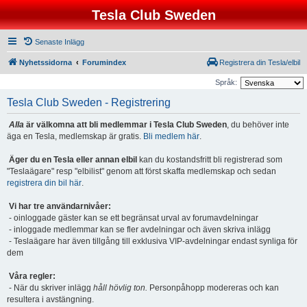
Tesla Club Sweden
Senaste Inlägg
Nyhetssidorna
Forumindex
Registrera din Tesla/elbil
Språk:
Tesla Club Sweden - Registrering
Alla
är välkomna att bli medlemmar i Tesla Club Sweden
, du behöver inte
äga en Tesla, medlemskap är gratis.
Bli medlem här
.
Äger du en Tesla eller annan elbil
kan du kostandsfritt bli registrerad som
"Teslaägare" resp "elbilist" genom att först skaffa medlemskap och sedan
registrera din bil här
.
Vi har tre användarnivåer:
- oinloggade gäster kan se ett begränsat urval av forumavdelningar
- inloggade medlemmar kan se fler avdelningar och även skriva inlägg
- Teslaägare har även tillgång till exklusiva VIP-avdelningar endast synliga för
dem
Våra regler:
- När du skriver inlägg
håll hövlig ton.
Personpåhopp modereras och kan
resultera i avstängning.