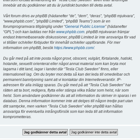
eftersom fortsatt användning av “Tesla Club Sweden” även efter ändringar
innebär att du godkänner att du är juridiskt bunden till detta avtal.
Vårt forum drivs av phpBB (hädanefter “de”, “dem”, “deras”, “phpBB mjukvara”,
“www.phpbb.com”, “phpBB Limited”, “phpBB Teams”) som är en
forumprogramvara tillgänglig under “
General Public License
” (hädanefter
“GPL”) och kan laddas ner från
www.phpbb.com
. phpBB mjukvaran främjar
endast Internetbaserade diskussioner, phpBB Limited är inte ansvariga för vad
vi tillåter och/eller förbjuder för innehåll och/eller uppförande. För mer
information om phpBB, besök
https://www.phpbb.com/
.
Du går med på att inte posta något grovt, obscent, vulgärt, förtalande, hatiskt,
hotande, sexuellt orienterat eller något annat material som kan bryta mot
lagarna i ditt land, lagar i landet där “Tesla Club Sweden” finns, eller
internationell lag. Om du bryter mot detta så kan det leda till omedelbar och
permanent bannlysning samt att vi kontaktar din Internetleverantör. IP-
adressen för alla inlägg sparas. Du går med på att “Tesla Club Sweden” har
rätten att ta bort, redigera, flytta eller stänga vilka trådar som helst, när som
helst. Som användare godkänner du att all information du skriver in sparas i en
databas. Denna information kommer inte att delges till någon tredje part utan
ditt samtycke, men varken “Tesla Club Sweden” eller phpBB kan hållas
ansvariga för eventuella intrångsförsök som kan leda till att information
komprometteras.