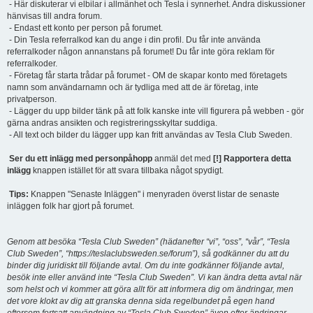
- Här diskuterar vi elbilar i allmänhet och Tesla i synnerhet. Andra diskussioner
hänvisas till andra forum.
- Endast ett konto per person på forumet.
- Din Tesla referralkod kan du ange i din profil. Du får inte använda
referralkoder någon annanstans på forumet! Du får inte göra reklam för
referralkoder.
- Företag får starta trådar på forumet - OM de skapar konto med företagets
namn som användarnamn och är tydliga med att de är företag, inte
privatperson.
- Lägger du upp bilder tänk på att folk kanske inte vill figurera på webben - gör
gärna andras ansikten och registreringsskyltar suddiga.
- All text och bilder du lägger upp kan fritt användas av Tesla Club Sweden.
Ser du ett inlägg med personpåhopp
anmäl det med
[!] Rapportera detta
inlägg
knappen istället för att svara tillbaka något spydigt.
Tips:
Knappen "Senaste Inläggen" i menyraden överst listar de senaste
inläggen folk har gjort på forumet.
Genom att besöka “Tesla Club Sweden” (hädanefter “vi”, “oss”, “vår”, “Tesla
Club Sweden”, “https://teslaclubsweden.se/forum”), så godkänner du att du
binder dig juridiskt till följande avtal. Om du inte godkänner följande avtal,
besök inte eller använd inte “Tesla Club Sweden”. Vi kan ändra detta avtal när
som helst och vi kommer att göra allt för att informera dig om ändringar, men
det vore klokt av dig att granska denna sida regelbundet på egen hand