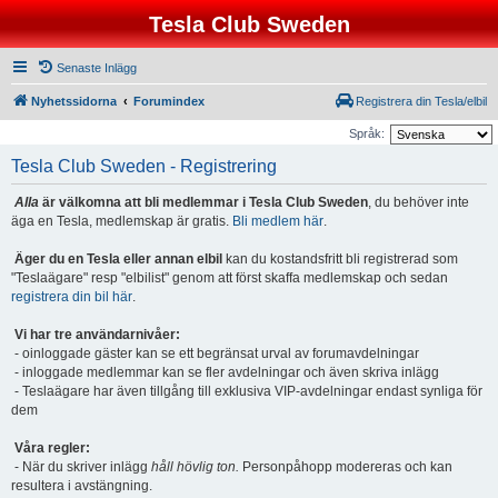
Tesla Club Sweden
Senaste Inlägg
Nyhetssidorna
Forumindex
Registrera din Tesla/elbil
Språk:
Tesla Club Sweden - Registrering
Alla
är välkomna att bli medlemmar i Tesla Club Sweden
, du behöver inte
äga en Tesla, medlemskap är gratis.
Bli medlem här
.
Äger du en Tesla eller annan elbil
kan du kostandsfritt bli registrerad som
"Teslaägare" resp "elbilist" genom att först skaffa medlemskap och sedan
registrera din bil här
.
Vi har tre användarnivåer:
- oinloggade gäster kan se ett begränsat urval av forumavdelningar
- inloggade medlemmar kan se fler avdelningar och även skriva inlägg
- Teslaägare har även tillgång till exklusiva VIP-avdelningar endast synliga för
dem
Våra regler:
- När du skriver inlägg
håll hövlig ton.
Personpåhopp modereras och kan
resultera i avstängning.