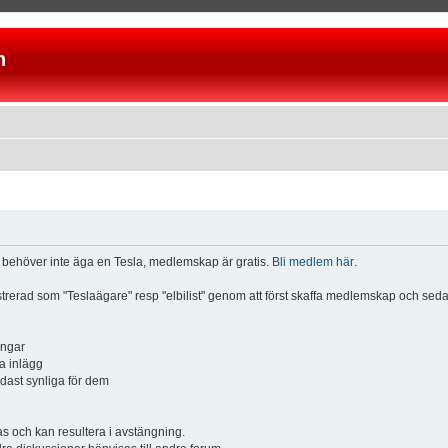
n
u behöver inte äga en Tesla, medlemskap är gratis.
Bli medlem här
.
istrerad som "Teslaägare" resp "elbilist" genom att först skaffa medlemskap och se
ingar
a inlägg
ndast synliga för dem
och kan resultera i avstängning.