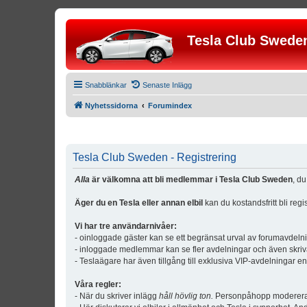
Tesla Club Swede
Snabblänkar
Senaste Inlägg
Nyhetssidorna
Forumindex
Tesla Club Sweden - Registrering
Alla
är välkomna att bli medlemmar i Tesla Club Sweden
, d
Äger du en Tesla eller annan elbil
kan du kostandsfritt bli reg
Vi har tre användarnivåer:
- oinloggade gäster kan se ett begränsat urval av forumavdeln
- inloggade medlemmar kan se fler avdelningar och även skriv
- Teslaägare har även tillgång till exklusiva VIP-avdelningar e
Våra regler:
- När du skriver inlägg
håll hövlig ton.
Personpåhopp modereras 