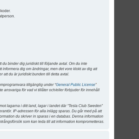
lkoder.
atperson.
 binder dig juridiskt till följande avtal. Om du inte
tt informera dig om ändringar, men det vore klokt av dig att
 du är juridiskt bunden till detta avtal.
umprogramvara tillgänglig under “
General Public License
”
nsvariga för vad vi tillåter och/eller förbjuder för innehåll
 mot lagarna i ditt land, lagar i landet där “Tesla Club Sweden”
verantör. IP-adressen för alla inlägg sparas. Du går med på att
nformation du skriver in sparas i en databas. Denna information
ntrångsförsök som kan leda till att information komprometteras.