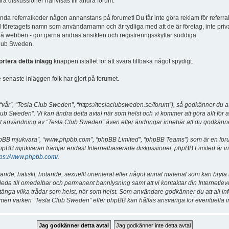
dra diskussioner hänvisas till andra forum.
vända referralkoder någon annanstans på forumet! Du får inte göra reklam för referra
d företagets namn som användarnamn och är tydliga med att de är företag, inte priv
a på webben - gör gärna andras ansikten och registreringsskyltar suddiga.
 Club Sweden.
ortera detta inlägg
knappen istället för att svara tillbaka något spydigt.
senaste inläggen folk har gjort på forumet.
år”, “Tesla Club Sweden”, “https://teslaclubsweden.se/forum”), så godkänner du att du
ub Sweden”. Vi kan ändra detta avtal när som helst och vi kommer att göra allt för a
användning av “Tesla Club Sweden” även efter ändringar innebär att du godkänner att
“phpBB mjukvara”, “www.phpbb.com”, “phpBB Limited”, “phpBB Teams”) som är en for
hpBB mjukvaran främjar endast Internetbaserade diskussioner, phpBB Limited är inte a
tps://www.phpbb.com/
.
lande, hatiskt, hotande, sexuellt orienterat eller något annat material som kan bryta
et leda till omedelbar och permanent bannlysning samt att vi kontaktar din Internetle
er stänga vilka trådar som helst, när som helst. Som användare godkänner du att all i
e, men varken “Tesla Club Sweden” eller phpBB kan hållas ansvariga för eventuella i