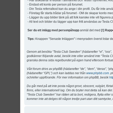
- Här diskuterar vi elbilar i allmänhet och Tesla i synnerhet. An
- Endast ett konto per person på forumet.
- Din Tesla referralkod kan du ange i din profil. Du får inte an
- Företag får starta trådar på forumet - OM de skapar konto me
- Lägger du upp bilder tänk på att folk kanske inte vill figurer
- All text och bilder du lägger upp kan fritt användas av Tesla
Ser du ett inlägg med personpåhopp
anmäl det med
[!] Rapp
Tips:
Knappen "Senaste Inläggen" i menyraden överst listar de 
Genom att besöka “Tesla Club Sweden” (hädanefter “vi”, “oss”, “v
godkänner följande avtal, besök inte eller använd inte “Tesla Cl
granska denna sida regelbundet på egen hand eftersom fortsatt 
Vårt forum drivs av phpBB (hädanefter “de”, “dem”, “deras”, 
(hädanefter “GPL”) och kan laddas ner från
www.phpbb.com
. p
och/eller uppförande. För mer information om phpBB, besök
ht
Du går med på att inte posta något grovt, obscent, vulgärt, förta
finns, eller internationell lag. Om du bryter mot detta så kan d
“Tesla Club Sweden” har rätten att ta bort, redigera, flytta ell
kommer inte att delges till någon tredje part utan ditt samtyck