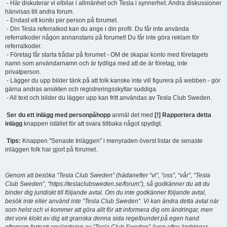
- Här diskuterar vi elbilar i allmänhet och Tesla i synnerhet. Andra diskussioner
hänvisas till andra forum.
- Endast ett konto per person på forumet.
- Din Tesla referralkod kan du ange i din profil. Du får inte använda
referralkoder någon annanstans på forumet! Du får inte göra reklam för
referralkoder.
- Företag får starta trådar på forumet - OM de skapar konto med företagets
namn som användarnamn och är tydliga med att de är företag, inte
privatperson.
- Lägger du upp bilder tänk på att folk kanske inte vill figurera på webben - gör
gärna andras ansikten och registreringsskyltar suddiga.
- All text och bilder du lägger upp kan fritt användas av Tesla Club Sweden.
Ser du ett inlägg med personpåhopp
anmäl det med
[!] Rapportera detta
inlägg
knappen istället för att svara tillbaka något spydigt.
Tips:
Knappen "Senaste Inläggen" i menyraden överst listar de senaste
inläggen folk har gjort på forumet.
Genom att besöka “Tesla Club Sweden” (hädanefter “vi”, “oss”, “vår”, “Tesla
Club Sweden”, “https://teslaclubsweden.se/forum”), så godkänner du att du
binder dig juridiskt till följande avtal. Om du inte godkänner följande avtal,
besök inte eller använd inte “Tesla Club Sweden”. Vi kan ändra detta avtal när
som helst och vi kommer att göra allt för att informera dig om ändringar, men
det vore klokt av dig att granska denna sida regelbundet på egen hand