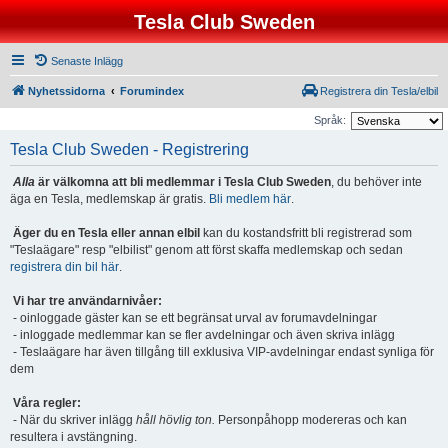
Tesla Club Sweden
Senaste Inlägg
Nyhetssidorna
Forumindex
Registrera din Tesla/elbil
Språk:
Tesla Club Sweden - Registrering
Alla
är välkomna att bli medlemmar i Tesla Club Sweden
, du behöver inte
äga en Tesla, medlemskap är gratis.
Bli medlem här
.
Äger du en Tesla eller annan elbil
kan du kostandsfritt bli registrerad som
"Teslaägare" resp "elbilist" genom att först skaffa medlemskap och sedan
registrera din bil här
.
Vi har tre användarnivåer:
- oinloggade gäster kan se ett begränsat urval av forumavdelningar
- inloggade medlemmar kan se fler avdelningar och även skriva inlägg
- Teslaägare har även tillgång till exklusiva VIP-avdelningar endast synliga för
dem
Våra regler:
- När du skriver inlägg
håll hövlig ton.
Personpåhopp modereras och kan
resultera i avstängning.