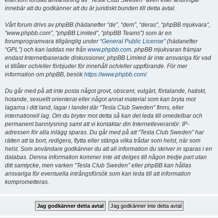
eftersom fortsatt användning av “Tesla Club Sweden” även efter ändringar
innebär att du godkänner att du är juridiskt bunden till detta avtal.
Vårt forum drivs av phpBB (hädanefter “de”, “dem”, “deras”, “phpBB mjukvara”,
“www.phpbb.com”, “phpBB Limited”, “phpBB Teams”) som är en
forumprogramvara tillgänglig under “
General Public License
” (hädanefter
“GPL”) och kan laddas ner från
www.phpbb.com
. phpBB mjukvaran främjar
endast Internetbaserade diskussioner, phpBB Limited är inte ansvariga för vad
vi tillåter och/eller förbjuder för innehåll och/eller uppförande. För mer
information om phpBB, besök
https://www.phpbb.com/
.
Du går med på att inte posta något grovt, obscent, vulgärt, förtalande, hatiskt,
hotande, sexuellt orienterat eller något annat material som kan bryta mot
lagarna i ditt land, lagar i landet där “Tesla Club Sweden” finns, eller
internationell lag. Om du bryter mot detta så kan det leda till omedelbar och
permanent bannlysning samt att vi kontaktar din Internetleverantör. IP-
adressen för alla inlägg sparas. Du går med på att “Tesla Club Sweden” har
rätten att ta bort, redigera, flytta eller stänga vilka trådar som helst, när som
helst. Som användare godkänner du att all information du skriver in sparas i en
databas. Denna information kommer inte att delges till någon tredje part utan
ditt samtycke, men varken “Tesla Club Sweden” eller phpBB kan hållas
ansvariga för eventuella intrångsförsök som kan leda till att information
komprometteras.