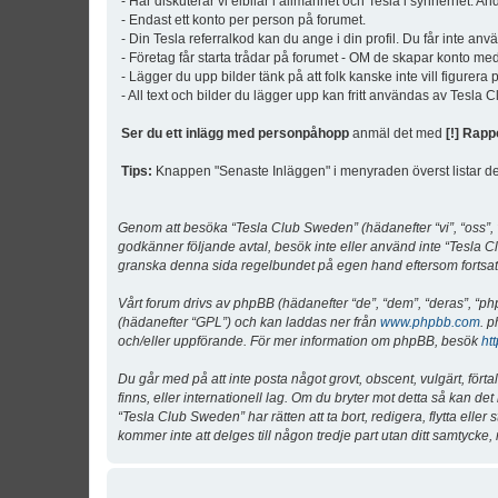
- Här diskuterar vi elbilar i allmänhet och Tesla i synnerhet. An
- Endast ett konto per person på forumet.
- Din Tesla referralkod kan du ange i din profil. Du får inte an
- Företag får starta trådar på forumet - OM de skapar konto me
- Lägger du upp bilder tänk på att folk kanske inte vill figurer
- All text och bilder du lägger upp kan fritt användas av Tesla
Ser du ett inlägg med personpåhopp
anmäl det med
[!] Rapp
Tips:
Knappen "Senaste Inläggen" i menyraden överst listar de 
Genom att besöka “Tesla Club Sweden” (hädanefter “vi”, “oss”, “v
godkänner följande avtal, besök inte eller använd inte “Tesla Cl
granska denna sida regelbundet på egen hand eftersom fortsatt 
Vårt forum drivs av phpBB (hädanefter “de”, “dem”, “deras”, 
(hädanefter “GPL”) och kan laddas ner från
www.phpbb.com
. p
och/eller uppförande. För mer information om phpBB, besök
ht
Du går med på att inte posta något grovt, obscent, vulgärt, förta
finns, eller internationell lag. Om du bryter mot detta så kan d
“Tesla Club Sweden” har rätten att ta bort, redigera, flytta ell
kommer inte att delges till någon tredje part utan ditt samtyck