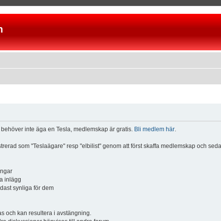
n
u behöver inte äga en Tesla, medlemskap är gratis.
Bli medlem här
.
istrerad som "Teslaägare" resp "elbilist" genom att först skaffa medlemskap och se
ingar
a inlägg
ndast synliga för dem
och kan resultera i avstängning.