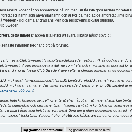
dra diskussioner hänvisas till andra forum.
vända referralkoder någon annanstans på forumet! Du får inte göra reklam för referra
d företagets namn som användarnamn och är tydliga med att de är företag, inte priv
a på webben - gör gärna andras ansikten och registreringsskyltar suddiga.
 Club Sweden.
ortera detta inlägg
knappen istället för att svara tillbaka något spydigt.
senaste inläggen folk har gjort på forumet.
år”, “Tesla Club Sweden”, “https://teslaclubsweden.se/forum”), så godkänner du att du
ub Sweden”. Vi kan ändra detta avtal när som helst och vi kommer att göra allt för a
användning av “Tesla Club Sweden” även efter ändringar innebär att du godkänner att
“phpBB mjukvara”, “www.phpbb.com”, “phpBB Limited”, “phpBB Teams”) som är en for
hpBB mjukvaran främjar endast Internetbaserade diskussioner, phpBB Limited är inte a
tps://www.phpbb.com/
.
lande, hatiskt, hotande, sexuellt orienterat eller något annat material som kan bryta
et leda till omedelbar och permanent bannlysning samt att vi kontaktar din Internetle
er stänga vilka trådar som helst, när som helst. Som användare godkänner du att all i
e, men varken “Tesla Club Sweden” eller phpBB kan hållas ansvariga för eventuella i