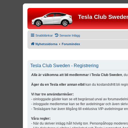
Tesla Club Swede
Snabblänkar
Senaste Inlägg
Nyhetssidorna
Forumindex
Tesla Club Sweden - Registrering
Alla
är välkomna att bli medlemmar i Tesla Club Sweden
, d
Äger du en Tesla eller annan elbil
kan du kostandsfritt bli reg
Vi har tre användarnivåer:
- oinloggade gäster kan se ett begränsat urval av forumavdeln
- inloggade medlemmar kan se fler avdelningar och även skriv
- Teslaägare har även tillgång till exklusiva VIP-avdelningar e
Våra regler:
- När du skriver inlägg
håll hövlig ton.
Personpåhopp modereras 