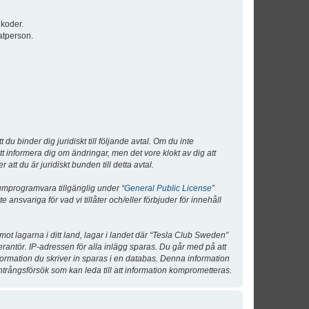
lkoder.
atperson.
 binder dig juridiskt till följande avtal. Om du inte
tt informera dig om ändringar, men det vore klokt av dig att
 du är juridiskt bunden till detta avtal.
umprogramvara tillgänglig under “
General Public License
”
nsvariga för vad vi tillåter och/eller förbjuder för innehåll
 mot lagarna i ditt land, lagar i landet där “Tesla Club Sweden”
verantör. IP-adressen för alla inlägg sparas. Du går med på att
nformation du skriver in sparas i en databas. Denna information
ntrångsförsök som kan leda till att information komprometteras.