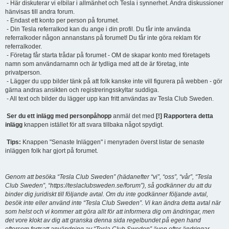
- Här diskuterar vi elbilar i allmänhet och Tesla i synnerhet. Andra diskussioner
hänvisas till andra forum.
- Endast ett konto per person på forumet.
- Din Tesla referralkod kan du ange i din profil. Du får inte använda
referralkoder någon annanstans på forumet! Du får inte göra reklam för
referralkoder.
- Företag får starta trådar på forumet - OM de skapar konto med företagets
namn som användarnamn och är tydliga med att de är företag, inte
privatperson.
- Lägger du upp bilder tänk på att folk kanske inte vill figurera på webben - gör
gärna andras ansikten och registreringsskyltar suddiga.
- All text och bilder du lägger upp kan fritt användas av Tesla Club Sweden.
Ser du ett inlägg med personpåhopp
anmäl det med
[!] Rapportera detta
inlägg
knappen istället för att svara tillbaka något spydigt.
Tips:
Knappen "Senaste Inläggen" i menyraden överst listar de senaste
inläggen folk har gjort på forumet.
Genom att besöka “Tesla Club Sweden” (hädanefter “vi”, “oss”, “vår”, “Tesla
Club Sweden”, “https://teslaclubsweden.se/forum”), så godkänner du att du
binder dig juridiskt till följande avtal. Om du inte godkänner följande avtal,
besök inte eller använd inte “Tesla Club Sweden”. Vi kan ändra detta avtal när
som helst och vi kommer att göra allt för att informera dig om ändringar, men
det vore klokt av dig att granska denna sida regelbundet på egen hand