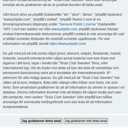
eftersom fortsatt användning av “Tesla Club Sweden” även efter ändringar
innebär att du godkänner att du är juridiskt bunden till detta avtal.
Vårt forum drivs av phpBB (hädanefter “de”, “dem”, “deras”, “phpBB mjukvara”,
“www.phpbb.com”, “phpBB Limited”, “phpBB Teams”) som är en
forumprogramvara tillgänglig under “
General Public License
” (hädanefter
“GPL”) och kan laddas ner från
www.phpbb.com
. phpBB mjukvaran främjar
endast Internetbaserade diskussioner, phpBB Limited är inte ansvariga för vad
vi tillåter och/eller förbjuder för innehåll och/eller uppförande. För mer
information om phpBB, besök
https://www.phpbb.com/
.
Du går med på att inte posta något grovt, obscent, vulgärt, förtalande, hatiskt,
hotande, sexuellt orienterat eller något annat material som kan bryta mot
lagarna i ditt land, lagar i landet där “Tesla Club Sweden” finns, eller
internationell lag. Om du bryter mot detta så kan det leda till omedelbar och
permanent bannlysning samt att vi kontaktar din Internetleverantör. IP-
adressen för alla inlägg sparas. Du går med på att “Tesla Club Sweden” har
rätten att ta bort, redigera, flytta eller stänga vilka trådar som helst, när som
helst. Som användare godkänner du att all information du skriver in sparas i en
databas. Denna information kommer inte att delges till någon tredje part utan
ditt samtycke, men varken “Tesla Club Sweden” eller phpBB kan hållas
ansvariga för eventuella intrångsförsök som kan leda till att information
komprometteras.