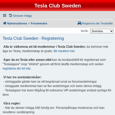
Tesla Club Sweden
Senaste Inlägg
Nyhetssidorna
Forumindex
Registrera din Tesla/elbil
Språk:
Tesla Club Sweden - Registrering
Alla
är välkomna att bli medlemmar i Tesla Club Sweden
, du behöver inte
äga en Tesla, medlemskap är gratis.
Bli medlem här
.
Äger du en Tesla eller annan elbil
kan du kostandsfritt bli registrerad som
"Teslaägare" resp "elbilist" genom att först skaffa medlemskap och sedan
registrera din bil här
.
Vi har tre användarnivåer:
- oinloggade gäster kan se ett begränsat urval av forumavdelningar
- inloggade medlemmar kan se fler avdelningar och även skriva inlägg
- Teslaägare har även tillgång till exklusiva VIP-avdelningar endast synliga för
dem
Våra regler:
- När du skriver inlägg
håll hövlig ton.
Personpåhopp modereras och kan
resultera i avstängning.