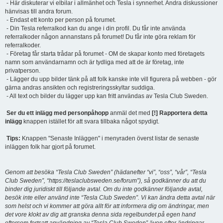
- Här diskuterar vi elbilar i allmänhet och Tesla i synnerhet. Andra diskussioner
hänvisas till andra forum.
- Endast ett konto per person på forumet.
- Din Tesla referralkod kan du ange i din profil. Du får inte använda
referralkoder någon annanstans på forumet! Du får inte göra reklam för
referralkoder.
- Företag får starta trådar på forumet - OM de skapar konto med företagets
namn som användarnamn och är tydliga med att de är företag, inte
privatperson.
- Lägger du upp bilder tänk på att folk kanske inte vill figurera på webben - gör
gärna andras ansikten och registreringsskyltar suddiga.
- All text och bilder du lägger upp kan fritt användas av Tesla Club Sweden.
Ser du ett inlägg med personpåhopp
anmäl det med
[!] Rapportera detta
inlägg
knappen istället för att svara tillbaka något spydigt.
Tips:
Knappen "Senaste Inläggen" i menyraden överst listar de senaste
inläggen folk har gjort på forumet.
Genom att besöka “Tesla Club Sweden” (hädanefter “vi”, “oss”, “vår”, “Tesla
Club Sweden”, “https://teslaclubsweden.se/forum”), så godkänner du att du
binder dig juridiskt till följande avtal. Om du inte godkänner följande avtal,
besök inte eller använd inte “Tesla Club Sweden”. Vi kan ändra detta avtal när
som helst och vi kommer att göra allt för att informera dig om ändringar, men
det vore klokt av dig att granska denna sida regelbundet på egen hand