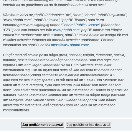
eftersom fortsatt användning av “Tesla Club Sweden” även efter ändringar
innebär att du godkänner att du är juridiskt bunden till detta avtal.
Vårt forum drivs av phpBB (hädanefter “de”, “dem”, “deras”, “phpBB mjukvara”,
“www.phpbb.com”, “phpBB Limited”, “phpBB Teams”) som är en
forumprogramvara tillgänglig under “
General Public License
” (hädanefter
“GPL”) och kan laddas ner från
www.phpbb.com
. phpBB mjukvaran främjar
endast Internetbaserade diskussioner, phpBB Limited är inte ansvariga för vad
vi tillåter och/eller förbjuder för innehåll och/eller uppförande. För mer
information om phpBB, besök
https://www.phpbb.com/
.
Du går med på att inte posta något grovt, obscent, vulgärt, förtalande, hatiskt,
hotande, sexuellt orienterat eller något annat material som kan bryta mot
lagarna i ditt land, lagar i landet där “Tesla Club Sweden” finns, eller
internationell lag. Om du bryter mot detta så kan det leda till omedelbar och
permanent bannlysning samt att vi kontaktar din Internetleverantör. IP-
adressen för alla inlägg sparas. Du går med på att “Tesla Club Sweden” har
rätten att ta bort, redigera, flytta eller stänga vilka trådar som helst, när som
helst. Som användare godkänner du att all information du skriver in sparas i en
databas. Denna information kommer inte att delges till någon tredje part utan
ditt samtycke, men varken “Tesla Club Sweden” eller phpBB kan hållas
ansvariga för eventuella intrångsförsök som kan leda till att information
komprometteras.