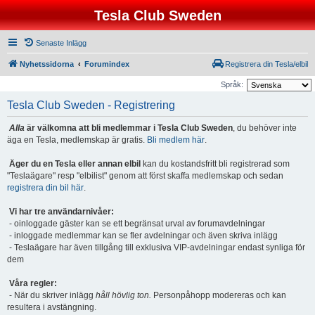
Tesla Club Sweden
Senaste Inlägg
Nyhetssidorna
Forumindex
Registrera din Tesla/elbil
Språk:
Tesla Club Sweden - Registrering
Alla
är välkomna att bli medlemmar i Tesla Club Sweden
, du behöver inte
äga en Tesla, medlemskap är gratis.
Bli medlem här
.
Äger du en Tesla eller annan elbil
kan du kostandsfritt bli registrerad som
"Teslaägare" resp "elbilist" genom att först skaffa medlemskap och sedan
registrera din bil här
.
Vi har tre användarnivåer:
- oinloggade gäster kan se ett begränsat urval av forumavdelningar
- inloggade medlemmar kan se fler avdelningar och även skriva inlägg
- Teslaägare har även tillgång till exklusiva VIP-avdelningar endast synliga för
dem
Våra regler:
- När du skriver inlägg
håll hövlig ton.
Personpåhopp modereras och kan
resultera i avstängning.