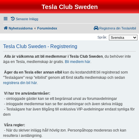
Tesla Club Sweden
Senaste Inlägg
Nyhetssidorna
Forumindex
Registrera din Tesla/elbil
Språk:
Tesla Club Sweden - Registrering
Alla
är välkomna att bli medlemmar i Tesla Club Sweden
, du behöver inte
äga en Tesla, medlemskap är gratis.
Bli medlem här
.
Äger du en Tesla eller annan elbil
kan du kostandsfritt bli registrerad som
"Teslaägare" resp "elbilist" genom att först skaffa medlemskap och sedan
registrera din bil här
.
Vi har tre användarnivåer:
- oinloggade gäster kan se ett begränsat urval av forumavdelningar
- inloggade medlemmar kan se fler avdelningar och även skriva inlägg
- Teslaägare har även tillgång till exklusiva VIP-avdelningar endast synliga för
dem
Våra regler:
- När du skriver inlägg
håll hövlig ton.
Personpåhopp modereras och kan
resultera i avstängning.