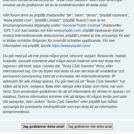
eftersom fortsatt användning av “Tesla Club Sweden” även efter ändringar
innebär att du godkänner att du är juridiskt bunden till detta avtal.
Vårt forum drivs av phpBB (hädanefter “de”, “dem”, “deras”, “phpBB mjukvara”,
“www.phpbb.com”, “phpBB Limited”, “phpBB Teams”) som är en
forumprogramvara tillgänglig under “
General Public License
” (hädanefter
“GPL”) och kan laddas ner från
www.phpbb.com
. phpBB mjukvaran främjar
endast Internetbaserade diskussioner, phpBB Limited är inte ansvariga för vad
vi tillåter och/eller förbjuder för innehåll och/eller uppförande. För mer
information om phpBB, besök
https://www.phpbb.com/
.
Du går med på att inte posta något grovt, obscent, vulgärt, förtalande, hatiskt,
hotande, sexuellt orienterat eller något annat material som kan bryta mot
lagarna i ditt land, lagar i landet där “Tesla Club Sweden” finns, eller
internationell lag. Om du bryter mot detta så kan det leda till omedelbar och
permanent bannlysning samt att vi kontaktar din Internetleverantör. IP-
adressen för alla inlägg sparas. Du går med på att “Tesla Club Sweden” har
rätten att ta bort, redigera, flytta eller stänga vilka trådar som helst, när som
helst. Som användare godkänner du att all information du skriver in sparas i en
databas. Denna information kommer inte att delges till någon tredje part utan
ditt samtycke, men varken “Tesla Club Sweden” eller phpBB kan hållas
ansvariga för eventuella intrångsförsök som kan leda till att information
komprometteras.