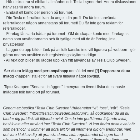
- Här diskuterar vi elbilar i allmänhet och Tesla i synnerhet. Andra diskussioner
hänvisas till andra forum.
- Endast ett konto per person på forumet.
- Din Tesla referralkod kan du ange i din profil. Du får inte använda
referralkoder någon annanstans på forumet! Du får inte göra reklam för
referralkoder.
- Företag får starta trådar på forumet - OM de skapar konto med företagets
namn som användarnamn och är tydliga med att de är företag, inte
privatperson.
- Lägger du upp bilder tänk på att folk kanske inte vill figurera på webben - gör
gärna andras ansikten och registreringsskyltar suddiga.
- All text och bilder du lägger upp kan fritt användas av Tesla Club Sweden.
Ser du ett inlägg med personpåhopp
anmäl det med
[!] Rapportera detta
inlägg
knappen istället för att svara tillbaka något spydigt.
Tips:
Knappen "Senaste Inläggen" i menyraden överst listar de senaste
inläggen folk har gjort på forumet.
Genom att besöka “Tesla Club Sweden” (hädanefter “vi”, “oss”, “vår”, “Tesla
Club Sweden”, “https://teslaclubsweden.se/forum”), så godkänner du att du
binder dig juridiskt till följande avtal. Om du inte godkänner följande avtal,
besök inte eller använd inte “Tesla Club Sweden”. Vi kan ändra detta avtal när
som helst och vi kommer att göra allt för att informera dig om ändringar, men
det vore klokt av dig att granska denna sida regelbundet på egen hand