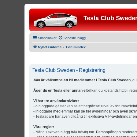
Tesla Club Swede
Snabblänkar
Senaste Inlägg
Nyhetssidorna
Forumindex
Tesla Club Sweden - Registrering
Alla
är välkomna att bli medlemmar i Tesla Club Sweden
, d
Äger du en Tesla eller annan elbil
kan du kostandsfritt bli reg
Vi har tre användarnivåer:
- oinloggade gäster kan se ett begränsat urval av forumavdeln
- inloggade medlemmar kan se fler avdelningar och även skriv
- Teslaägare har även tillgång till exklusiva VIP-avdelningar e
Våra regler:
- När du skriver inlägg
håll hövlig ton.
Personpåhopp modereras 