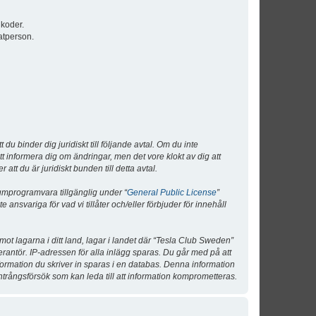
lkoder.
atperson.
 binder dig juridiskt till följande avtal. Om du inte
tt informera dig om ändringar, men det vore klokt av dig att
 du är juridiskt bunden till detta avtal.
umprogramvara tillgänglig under “
General Public License
”
nsvariga för vad vi tillåter och/eller förbjuder för innehåll
 mot lagarna i ditt land, lagar i landet där “Tesla Club Sweden”
verantör. IP-adressen för alla inlägg sparas. Du går med på att
nformation du skriver in sparas i en databas. Denna information
ntrångsförsök som kan leda till att information komprometteras.