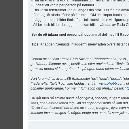
- Här diskuterar vi elbilar i allmänhet och Tesla i synnerhet. An
- Endast ett konto per person på forumet.
- Din Tesla referralkod kan du ange i din profil. Du får inte an
- Företag får starta trådar på forumet - OM de skapar konto me
- Lägger du upp bilder tänk på att folk kanske inte vill figurer
- All text och bilder du lägger upp kan fritt användas av Tesla
Ser du ett inlägg med personpåhopp
anmäl det med
[!] Rapp
Tips:
Knappen "Senaste Inläggen" i menyraden överst listar de 
Genom att besöka “Tesla Club Sweden” (hädanefter “vi”, “oss”, “v
godkänner följande avtal, besök inte eller använd inte “Tesla Cl
granska denna sida regelbundet på egen hand eftersom fortsatt 
Vårt forum drivs av phpBB (hädanefter “de”, “dem”, “deras”, 
(hädanefter “GPL”) och kan laddas ner från
www.phpbb.com
. p
och/eller uppförande. För mer information om phpBB, besök
ht
Du går med på att inte posta något grovt, obscent, vulgärt, förta
finns, eller internationell lag. Om du bryter mot detta så kan d
“Tesla Club Sweden” har rätten att ta bort, redigera, flytta ell
kommer inte att delges till någon tredje part utan ditt samtyck