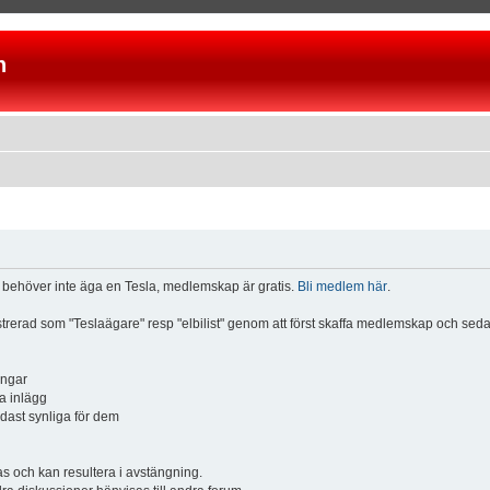
n
u behöver inte äga en Tesla, medlemskap är gratis.
Bli medlem här
.
istrerad som "Teslaägare" resp "elbilist" genom att först skaffa medlemskap och se
ingar
a inlägg
ndast synliga för dem
och kan resultera i avstängning.