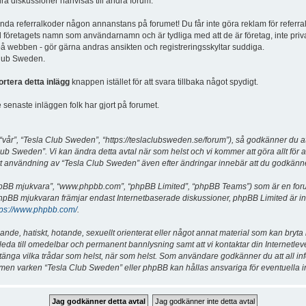
dra diskussioner hänvisas till andra forum.
vända referralkoder någon annanstans på forumet! Du får inte göra reklam för referra
d företagets namn som användarnamn och är tydliga med att de är företag, inte priv
a på webben - gör gärna andras ansikten och registreringsskyltar suddiga.
 Club Sweden.
ortera detta inlägg
knappen istället för att svara tillbaka något spydigt.
senaste inläggen folk har gjort på forumet.
år”, “Tesla Club Sweden”, “https://teslaclubsweden.se/forum”), så godkänner du att du
ub Sweden”. Vi kan ändra detta avtal när som helst och vi kommer att göra allt för a
användning av “Tesla Club Sweden” även efter ändringar innebär att du godkänner att
“phpBB mjukvara”, “www.phpbb.com”, “phpBB Limited”, “phpBB Teams”) som är en for
hpBB mjukvaran främjar endast Internetbaserade diskussioner, phpBB Limited är inte a
tps://www.phpbb.com/
.
lande, hatiskt, hotande, sexuellt orienterat eller något annat material som kan bryta
et leda till omedelbar och permanent bannlysning samt att vi kontaktar din Internetle
er stänga vilka trådar som helst, när som helst. Som användare godkänner du att all i
e, men varken “Tesla Club Sweden” eller phpBB kan hållas ansvariga för eventuella i