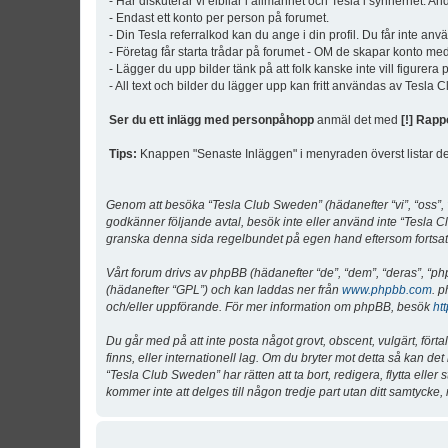
- Här diskuterar vi elbilar i allmänhet och Tesla i synnerhet. An
- Endast ett konto per person på forumet.
- Din Tesla referralkod kan du ange i din profil. Du får inte an
- Företag får starta trådar på forumet - OM de skapar konto me
- Lägger du upp bilder tänk på att folk kanske inte vill figurer
- All text och bilder du lägger upp kan fritt användas av Tesla
Ser du ett inlägg med personpåhopp
anmäl det med
[!] Rapp
Tips:
Knappen "Senaste Inläggen" i menyraden överst listar de 
Genom att besöka “Tesla Club Sweden” (hädanefter “vi”, “oss”, “v
godkänner följande avtal, besök inte eller använd inte “Tesla Cl
granska denna sida regelbundet på egen hand eftersom fortsatt 
Vårt forum drivs av phpBB (hädanefter “de”, “dem”, “deras”, 
(hädanefter “GPL”) och kan laddas ner från
www.phpbb.com
. p
och/eller uppförande. För mer information om phpBB, besök
ht
Du går med på att inte posta något grovt, obscent, vulgärt, förta
finns, eller internationell lag. Om du bryter mot detta så kan d
“Tesla Club Sweden” har rätten att ta bort, redigera, flytta ell
kommer inte att delges till någon tredje part utan ditt samtyck