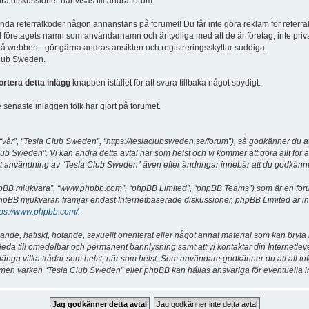
dra diskussioner hänvisas till andra forum.
vända referralkoder någon annanstans på forumet! Du får inte göra reklam för referra
d företagets namn som användarnamn och är tydliga med att de är företag, inte priv
a på webben - gör gärna andras ansikten och registreringsskyltar suddiga.
 Club Sweden.
ortera detta inlägg
knappen istället för att svara tillbaka något spydigt.
senaste inläggen folk har gjort på forumet.
år”, “Tesla Club Sweden”, “https://teslaclubsweden.se/forum”), så godkänner du att du
ub Sweden”. Vi kan ändra detta avtal när som helst och vi kommer att göra allt för a
användning av “Tesla Club Sweden” även efter ändringar innebär att du godkänner att
“phpBB mjukvara”, “www.phpbb.com”, “phpBB Limited”, “phpBB Teams”) som är en for
hpBB mjukvaran främjar endast Internetbaserade diskussioner, phpBB Limited är inte a
tps://www.phpbb.com/
.
lande, hatiskt, hotande, sexuellt orienterat eller något annat material som kan bryta
et leda till omedelbar och permanent bannlysning samt att vi kontaktar din Internetle
er stänga vilka trådar som helst, när som helst. Som användare godkänner du att all i
e, men varken “Tesla Club Sweden” eller phpBB kan hållas ansvariga för eventuella i