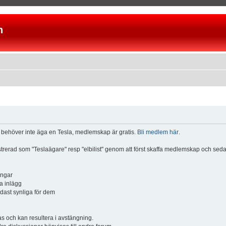
n
u behöver inte äga en Tesla, medlemskap är gratis.
Bli medlem här
.
istrerad som "Teslaägare" resp "elbilist" genom att först skaffa medlemskap och se
ingar
a inlägg
ndast synliga för dem
och kan resultera i avstängning.