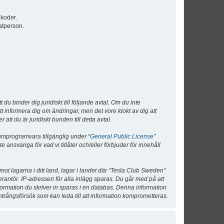
lkoder.
atperson.
 binder dig juridiskt till följande avtal. Om du inte
tt informera dig om ändringar, men det vore klokt av dig att
 du är juridiskt bunden till detta avtal.
umprogramvara tillgänglig under “
General Public License
”
nsvariga för vad vi tillåter och/eller förbjuder för innehåll
 mot lagarna i ditt land, lagar i landet där “Tesla Club Sweden”
verantör. IP-adressen för alla inlägg sparas. Du går med på att
nformation du skriver in sparas i en databas. Denna information
ntrångsförsök som kan leda till att information komprometteras.