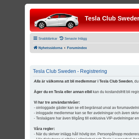
Tesla Club Swede
Snabblänkar
Senaste Inlägg
Nyhetssidorna
Forumindex
Tesla Club Sweden - Registrering
Alla
är välkomna att bli medlemmar i Tesla Club Sweden
, d
Äger du en Tesla eller annan elbil
kan du kostandsfritt bli reg
Vi har tre användarnivåer:
- oinloggade gäster kan se ett begränsat urval av forumavdeln
- inloggade medlemmar kan se fler avdelningar och även skriv
- Teslaägare har även tillgång till exklusiva VIP-avdelningar e
Våra regler:
- När du skriver inlägg
håll hövlig ton.
Personpåhopp modereras 