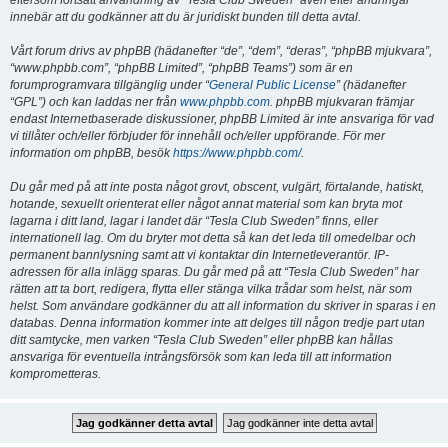
eftersom fortsatt användning av “Tesla Club Sweden” även efter ändringar
innebär att du godkänner att du är juridiskt bunden till detta avtal.
Vårt forum drivs av phpBB (hädanefter “de”, “dem”, “deras”, “phpBB mjukvara”,
“www.phpbb.com”, “phpBB Limited”, “phpBB Teams”) som är en
forumprogramvara tillgänglig under “
General Public License
” (hädanefter
“GPL”) och kan laddas ner från
www.phpbb.com
. phpBB mjukvaran främjar
endast Internetbaserade diskussioner, phpBB Limited är inte ansvariga för vad
vi tillåter och/eller förbjuder för innehåll och/eller uppförande. För mer
information om phpBB, besök
https://www.phpbb.com/
.
Du går med på att inte posta något grovt, obscent, vulgärt, förtalande, hatiskt,
hotande, sexuellt orienterat eller något annat material som kan bryta mot
lagarna i ditt land, lagar i landet där “Tesla Club Sweden” finns, eller
internationell lag. Om du bryter mot detta så kan det leda till omedelbar och
permanent bannlysning samt att vi kontaktar din Internetleverantör. IP-
adressen för alla inlägg sparas. Du går med på att “Tesla Club Sweden” har
rätten att ta bort, redigera, flytta eller stänga vilka trådar som helst, när som
helst. Som användare godkänner du att all information du skriver in sparas i en
databas. Denna information kommer inte att delges till någon tredje part utan
ditt samtycke, men varken “Tesla Club Sweden” eller phpBB kan hållas
ansvariga för eventuella intrångsförsök som kan leda till att information
komprometteras.