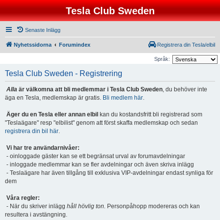
Tesla Club Sweden
Senaste Inlägg
Nyhetssidorna
Forumindex
Registrera din Tesla/elbil
Språk:
Tesla Club Sweden - Registrering
Alla
är välkomna att bli medlemmar i Tesla Club Sweden
, du behöver inte
äga en Tesla, medlemskap är gratis.
Bli medlem här
.
Äger du en Tesla eller annan elbil
kan du kostandsfritt bli registrerad som
"Teslaägare" resp "elbilist" genom att först skaffa medlemskap och sedan
registrera din bil här
.
Vi har tre användarnivåer:
- oinloggade gäster kan se ett begränsat urval av forumavdelningar
- inloggade medlemmar kan se fler avdelningar och även skriva inlägg
- Teslaägare har även tillgång till exklusiva VIP-avdelningar endast synliga för
dem
Våra regler:
- När du skriver inlägg
håll hövlig ton.
Personpåhopp modereras och kan
resultera i avstängning.