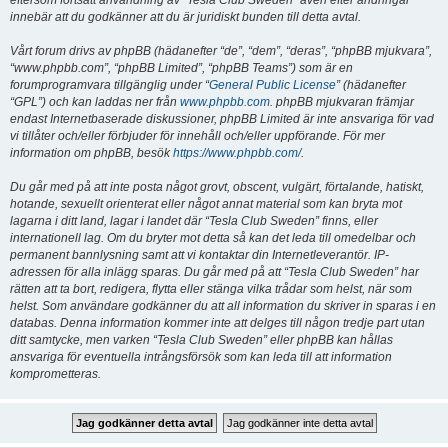
eftersom fortsatt användning av “Tesla Club Sweden” även efter ändringar
innebär att du godkänner att du är juridiskt bunden till detta avtal.
Vårt forum drivs av phpBB (hädanefter “de”, “dem”, “deras”, “phpBB mjukvara”,
“www.phpbb.com”, “phpBB Limited”, “phpBB Teams”) som är en
forumprogramvara tillgänglig under “
General Public License
” (hädanefter
“GPL”) och kan laddas ner från
www.phpbb.com
. phpBB mjukvaran främjar
endast Internetbaserade diskussioner, phpBB Limited är inte ansvariga för vad
vi tillåter och/eller förbjuder för innehåll och/eller uppförande. För mer
information om phpBB, besök
https://www.phpbb.com/
.
Du går med på att inte posta något grovt, obscent, vulgärt, förtalande, hatiskt,
hotande, sexuellt orienterat eller något annat material som kan bryta mot
lagarna i ditt land, lagar i landet där “Tesla Club Sweden” finns, eller
internationell lag. Om du bryter mot detta så kan det leda till omedelbar och
permanent bannlysning samt att vi kontaktar din Internetleverantör. IP-
adressen för alla inlägg sparas. Du går med på att “Tesla Club Sweden” har
rätten att ta bort, redigera, flytta eller stänga vilka trådar som helst, när som
helst. Som användare godkänner du att all information du skriver in sparas i en
databas. Denna information kommer inte att delges till någon tredje part utan
ditt samtycke, men varken “Tesla Club Sweden” eller phpBB kan hållas
ansvariga för eventuella intrångsförsök som kan leda till att information
komprometteras.