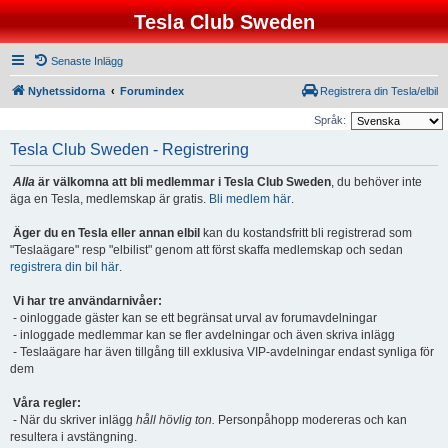
Tesla Club Sweden
Senaste Inlägg
Nyhetssidorna
Forumindex
Registrera din Tesla/elbil
Språk:
Tesla Club Sweden - Registrering
Alla
är välkomna att bli medlemmar i Tesla Club Sweden
, du behöver inte
äga en Tesla, medlemskap är gratis.
Bli medlem här
.
Äger du en Tesla eller annan elbil
kan du kostandsfritt bli registrerad som
"Teslaägare" resp "elbilist" genom att först skaffa medlemskap och sedan
registrera din bil här
.
Vi har tre användarnivåer:
- oinloggade gäster kan se ett begränsat urval av forumavdelningar
- inloggade medlemmar kan se fler avdelningar och även skriva inlägg
- Teslaägare har även tillgång till exklusiva VIP-avdelningar endast synliga för
dem
Våra regler:
- När du skriver inlägg
håll hövlig ton.
Personpåhopp modereras och kan
resultera i avstängning.